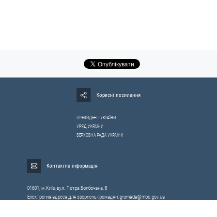
Корисні посилання
ПРЕЗИДЕНТ УКРАЇНИ
УРЯД УКРАЇНИ
ВЕРХОВНА РАДА УКРАЇНИ
Контактна інформація
01601, м.Київ, вул. Петра Болбочана, 8
Електронна адреса для звернень громадян:
gromada@rnbo.gov.ua
Телефони для надання інформації про звернення громадян та
запити на публічну інформацію: (044) 255-05-15, 255-06-49