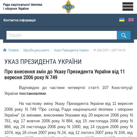
Рада національної безпеки
і оборони України
Контактна інформація
ПРО РНБОУ
Склад Ради національної безпеки і оборони України
Головна
Офіційні документи
Укази Президента України
№ 266/2007 / 2007-04-03
Апарат Ради національної безпеки і оборони України
УКАЗ ПРЕЗИДЕНТА УКРАЇНИ
Правова основа діяльності Ради національної безпеки і оборони України
Про внесення змін до Указу Президента України від 11
Історична довідка про діяльність Ради національної безпеки і оборони України
вересня 2006 року N 749
ОФІЦІЙНІ ДОКУМЕНТИ
Відповідно до частини четвертої статті 107 Конституції
України
постановляю
:
ПРЕСЦЕНТР
На часткову зміну Указу Президента України від 11 вересня
Новини
2006 року N 749 "Про склад Ради національної безпеки і оборони
України" (зі змінами, внесеними Указами від 20 вересня 2006 року N
Drone Deals
761, від 17 жовтня 2006 року N 884, від 15 листопада 2006 року N
966, від 24 листопада 2006 року N 1000, від 14 грудня 2006 року N
Фотогалерея
1074, від 18 січня 2007 року N 24, від 12 лютого 2007 року N 104, від
Відеогалерея