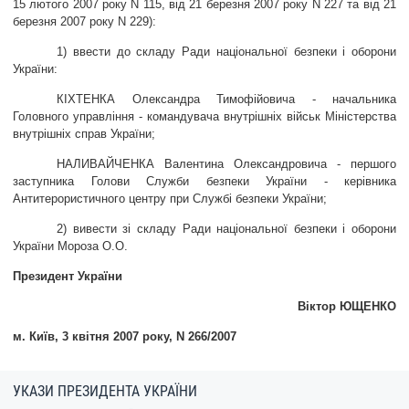
15 лютого 2007 року N 115, від 21 березня 2007 року N 227 та від 21
березня 2007 року N 229):
ЗВЕРНЕННЯ ГРОМАДЯН
1) ввести до складу Ради національної безпеки і оборони
України:
Звернення громадян
Електронне звернення
КІХТЕНКА Олександра Тимофійовича - начальника
Головного управління - командувача внутрішніх військ Міністерства
ДОСТУП ДО ПУБЛІЧНОЇ ІНФОРМАЦІЇ
внутрішніх справ України;
НАЛИВАЙЧЕНКА Валентина Олександровича - першого
Організація доступу до публічної інформації
заступника Голови Служби безпеки України - керівника
Запит на отримання публічної інформації
Антитерористичного центру при Службі безпеки України;
Облік публічної інформації
2) вивести зі складу Ради національної безпеки і оборони
України Мороза О.О.
Питання запобігання корупції
Публічні закупівлі
Президент України
Внутрішній аудит
Віктор ЮЩЕНКО
м. Київ,
3 квітня 2007 року
,
N 266/2007
ДЕРЖАВНИЙ РЕЄСТР САНКЦІЙ
УКАЗИ ПРЕЗИДЕНТА УКРАЇНИ