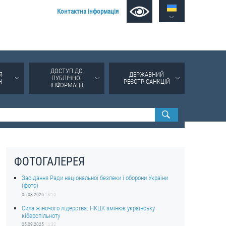
Контактна інформація
ДОСТУП ДО
Я
ДЕРЖАВНИЙ
ПУБЛІЧНОЇ
Н
РЕЄСТР САНКЦІЙ
ІНФОРМАЦІЇ
ФОТОГАЛЕРЕЯ
Засідання Ради національної безпеки і оборони України
(фото)
05.08.2026
18:10
Сила жіночого лідерства: НКЦК змінює українську
кіберспільноту
05.09.2025
14:32