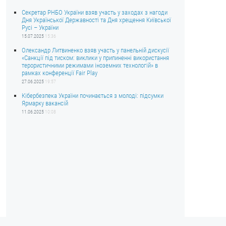
Секретар РНБО України взяв участь у заходах з нагоди
Дня Української Державності та Дня хрещення Київської
Русі – України
15.07.2025
15:36
Олександр Литвиненко взяв участь у панельній дискусії
«Санкції під тиском: виклики у припиненні використання
терористичними режимами іноземних технологій» в
рамках конференції Fair Play
27.06.2025
19:57
Кібербезпека України починається з молоді: підсумки
Ярмарку вакансій
11.06.2025
10:08