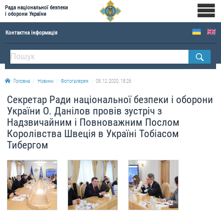
Рада національної безпеки
і оборони України
Контактна інформація
ПРО РНБОУ
Склад Ради національної безпеки і оборони України
Головна
Новини
Фотогалерея
08.12.2020, 18:26
Апарат Ради національної безпеки і оборони України
Секретар Ради національної безпеки і оборони
Правова основа діяльності Ради національної безпеки і оборони України
України О. Данілов провів зустріч з
Історична довідка про діяльність Ради національної безпеки і оборони України
Надзвичайним і Повноважним Послом
Королівства Швеція в Україні Тобіасом
ОФІЦІЙНІ ДОКУМЕНТИ
Тибергом
ПРЕСЦЕНТР
Новини
Drone Deals
Фотогалерея
Відеогалерея