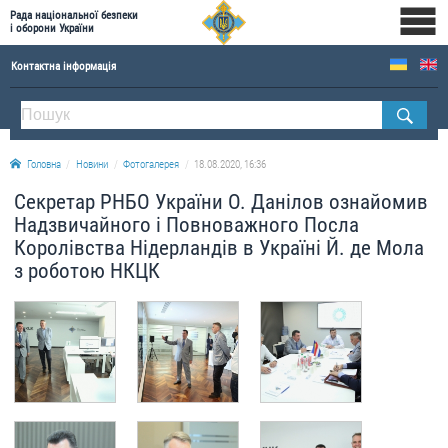
Рада національної безпеки
і оборони України
Контактна інформація
ПРО РНБОУ
Склад Ради національної безпеки і оборони України
Головна
Новини
Фотогалерея
18.08.2020, 16:36
Апарат Ради національної безпеки і оборони України
Секретар РНБО України О. Данілов ознайомив
Правова основа діяльності Ради національної безпеки і оборони України
Надзвичайного і Повноважного Посла
Історична довідка про діяльність Ради національної безпеки і оборони України
Королівства Нідерландів в Україні Й. де Мола
з роботою НКЦК
ОФІЦІЙНІ ДОКУМЕНТИ
ПРЕСЦЕНТР
Новини
Drone Deals
Фотогалерея
Відеогалерея