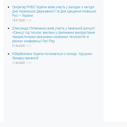
Секретар РНБО України взяв участь у заходах з нагоди
Дня Української Державності та Дня хрещення Київської
Русі – України
15.07.2025
15:36
Олександр Литвиненко взяв участь у панельній дискусії
«Санкції під тиском: виклики у припиненні використання
терористичними режимами іноземних технологій» в
рамках конференції Fair Play
27.06.2025
19:57
Кібербезпека України починається з молоді: підсумки
Ярмарку вакансій
11.06.2025
10:08