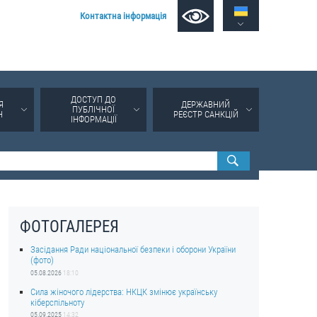
Контактна інформація
ДОСТУП ДО
Я
ДЕРЖАВНИЙ
ПУБЛІЧНОЇ
Н
РЕЄСТР САНКЦІЙ
ІНФОРМАЦІЇ
ФОТОГАЛЕРЕЯ
Засідання Ради національної безпеки і оборони України
(фото)
05.08.2026
18:10
Сила жіночого лідерства: НКЦК змінює українську
кіберспільноту
05.09.2025
14:32