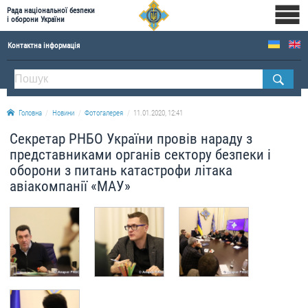
Рада національної безпеки
і оборони України
Контактна інформація
ПРО РНБОУ
Склад Ради національної безпеки і оборони України
Головна
Новини
Фотогалерея
11.01.2020, 12:41
Апарат Ради національної безпеки і оборони України
Секретар РНБО України провів нараду з
Правова основа діяльності Ради національної безпеки і оборони України
представниками органів сектору безпеки і
Історична довідка про діяльність Ради національної безпеки і оборони України
оборони з питань катастрофи літака
авіакомпанії «МАУ»
ОФІЦІЙНІ ДОКУМЕНТИ
ПРЕСЦЕНТР
Новини
Drone Deals
Фотогалерея
Відеогалерея