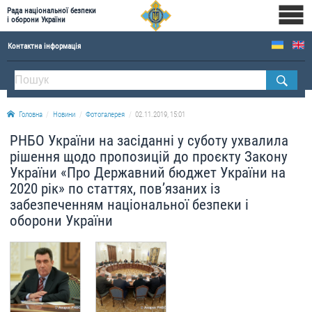
Рада національної безпеки
і оборони України
Контактна інформація
ПРО РНБОУ
Склад Ради національної безпеки і оборони України
Головна
Новини
Фотогалерея
02.11.2019, 15:01
Апарат Ради національної безпеки і оборони України
РНБО України на засіданні у суботу ухвалила
Правова основа діяльності Ради національної безпеки і оборони України
рішення щодо пропозицій до проєкту Закону
Історична довідка про діяльність Ради національної безпеки і оборони України
України «Про Державний бюджет України на
2020 рік» по статтях, пов’язаних із
ОФІЦІЙНІ ДОКУМЕНТИ
забезпеченням національної безпеки і
оборони України
ПРЕСЦЕНТР
Новини
Drone Deals
Фотогалерея
Відеогалерея