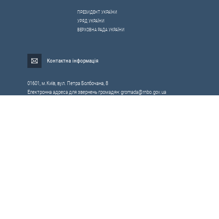
ПРЕЗИДЕНТ УКРАЇНИ
УРЯД УКРАЇНИ
ВЕРХОВНА РАДА УКРАЇНИ
Контактна інформація
01601, м.Київ, вул. Петра Болбочана, 8
Електронна адреса для звернень громадян:
gromada@rnbo.gov.ua
Телефони для надання інформації про звернення громадян та
запити на публічну інформацію: (044) 255-05-15, 255-06-49
Довідка про реєстрацію вхідної кореспонденції та інформація про
вихідну кореспонденцію Апарату РНБОУ: (044) 255-05-50, 255-06-34, 255-06-50
0-800-503-486 — «телефон довіри»
щодо протидії контрабанді та корупції на митниці
Слідкуй в соцмережах