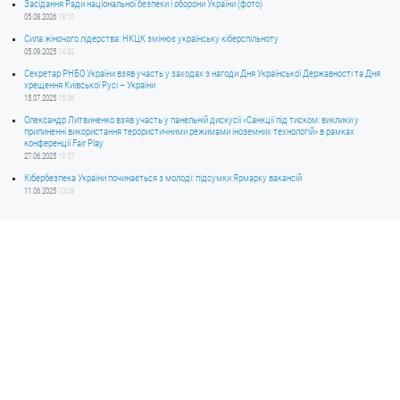
Засідання Ради національної безпеки і оборони України (фото)
05.08.2026
18:10
Сила жіночого лідерства: НКЦК змінює українську кіберспільноту
05.09.2025
14:32
Секретар РНБО України взяв участь у заходах з нагоди Дня Української Державності та Дня
хрещення Київської Русі – України
15.07.2025
15:36
Олександр Литвиненко взяв участь у панельній дискусії «Санкції під тиском: виклики у
припиненні використання терористичними режимами іноземних технологій» в рамках
конференції Fair Play
27.06.2025
19:57
Кібербезпека України починається з молоді: підсумки Ярмарку вакансій
11.06.2025
10:08