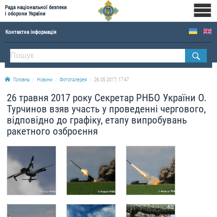
Рада національної безпеки
і оборони України
Контактна інформація
ПРО РНБОУ
Склад Ради національної безпеки і оборони України
Головна
Новини
Фотогалерея
26.05.2017, 17:47
Апарат Ради національної безпеки і оборони України
26 травня 2017 року Секретар РНБО України О.
Правова основа діяльності Ради національної безпеки і оборони України
Турчинов взяв участь у проведенні чергового,
Історична довідка про діяльність Ради національної безпеки і оборони України
відповідно до графіку, етапу випробувань
ракетного озброєння
ОФІЦІЙНІ ДОКУМЕНТИ
ПРЕСЦЕНТР
Новини
Drone Deals
Фотогалерея
Відеогалерея