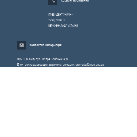
Корисні посилання
ПРЕЗИДЕНТ УКРАЇНИ
УРЯД УКРАЇНИ
ВЕРХОВНА РАДА УКРАЇНИ
Контактна інформація
01601, м.Київ, вул. Петра Болбочана, 8
Електронна адреса для звернень громадян:
gromada@rnbo.gov.ua
Телефони для надання інформації про звернення громадян та
запити на публічну інформацію: (044) 255-05-15, 255-06-49
Довідка про реєстрацію вхідної кореспонденції та інформація про
вихідну кореспонденцію Апарату РНБОУ: (044) 255-05-50, 255-06-34, 255-06-50
0-800-503-486 — «телефон довіри»
щодо протидії контрабанді та корупції на митниці
Слідкуй в соцмережах