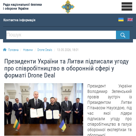
Рада національної безпеки
і оборони України
Контактна інформація
ПРО РНБОУ
Склад Ради національної безпеки і оборони України
Головна
Новини
Drone Deals
13.05.2026, 18:01
Апарат Ради національної безпеки і оборони України
Президенти України та Литви підписали угоду
Правова основа діяльності Ради національної безпеки і оборони України
про співробітництво в оборонній сфері у
Історична довідка про діяльність Ради національної безпеки і оборони України
форматі Drone Deal
ОФІЦІЙНІ ДОКУМЕНТИ
Президент України
Володимир Зеленський
ПРЕСЦЕНТР
провів зустріч із
Президентом Литви
Гітанасом Наусєдою, під
Новини
час якої лідери
Drone Deals
підписали угоду про
співробітництво в галузі
Фотогалерея
оборонної експертизи та
Відеогалерея
оборонної