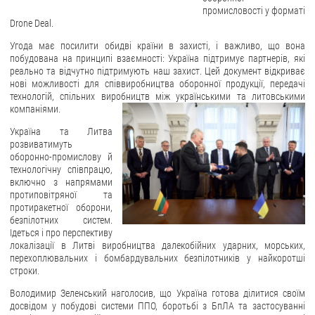
промисловості у форматі
Drone Deal.
ЗВЕРНЕННЯ ГРОМАДЯН
Угода має посилити обидві країни в захисті, і важливо, що вона
Звернення громадян
побудована на принципі взаємності: Україна підтримує партнерів, які
реально та відчутно підтримують наш захист. Цей документ відкриває
Електронне звернення
нові можливості для співвиробництва оборонної продукції, передачі
технологій, спільних виробництв між українськими та литовськими
ДОСТУП ДО ПУБЛІЧНОЇ ІНФОРМАЦІЇ
компаніями.
Організація доступу до публічної інформації
Україна та Литва
розвиватимуть
Запит на отримання публічної інформації
оборонно-промислову й
технологічну співпрацю,
Облік публічної інформації
включно з напрямами
Питання запобігання корупції
протиповітряної та
протиракетної оборони,
Публічні закупівлі
безпілотних систем.
Ідеться і про перспективу
Внутрішній аудит
локалізації в Литві виробництва далекобійних ударних, морських,
перехоплювальних і бомбардувальних безпілотників у найкоротші
ДЕРЖАВНИЙ РЕЄСТР САНКЦІЙ
строки.
Володимир Зеленський наголосив, що Україна готова ділитися своїм
досвідом у побудові системи ППО, боротьбі з БпЛА та застосуванні