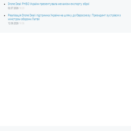
Drone Deal: РНБО України презентувала механізм експорту зброї
02.07.2026
18:23
Реалізація Drone Deal і підтримка України на шляху до Євросоюзу: Президент зустрівся з
міністром оборони Латвії
12.06.2026
19:36