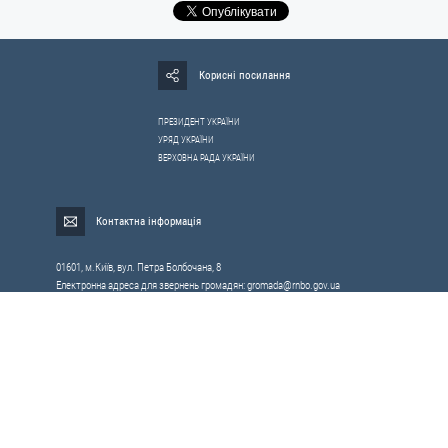
Корисні посилання
ПРЕЗИДЕНТ УКРАЇНИ
УРЯД УКРАЇНИ
ВЕРХОВНА РАДА УКРАЇНИ
Контактна інформація
01601, м.Київ, вул. Петра Болбочана, 8
Електронна адреса для звернень громадян:
gromada@rnbo.gov.ua
Телефони для надання інформації про звернення громадян та
запити на публічну інформацію: (044) 255-05-15, 255-06-49
Довідка про реєстрацію вхідної кореспонденції та інформація про
вихідну кореспонденцію Апарату РНБОУ: (044) 255-05-50, 255-06-34, 255-06-50
0-800-503-486 — «телефон довіри»
щодо протидії контрабанді та корупції на митниці