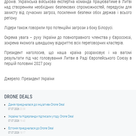
дронів. Українська військова експертна команда працюватиме в Литві
над створенням необхідних безпекових спроможностей, передусім для
захисту від сучасних загроз, посилення безпеки обох держав і всього
регіону.
Лідери також говорили про потенційні загрози з боку Білорусі.
Окрема увага – руху України до повноправного членства у Євросоюзі,
зокрема якомога швидшому відкриттю всіх переговорних кластерів.
Президент наголосив, що наша країна розраховує і на вагомі
результати під час головування Литви в Раді Європейського Союзу в
першій половині 2027 року.
Джерело: Президент України
DRONE DEALS
Данія приєдналася до ініціативи Drone Deal
07.07.2026
20:39
Україна та Нідерланди підписали угоду Drone Deal
07.07.2026
19:40
Естонія приєдналася до Drone Deal
07.07.2026
18:17