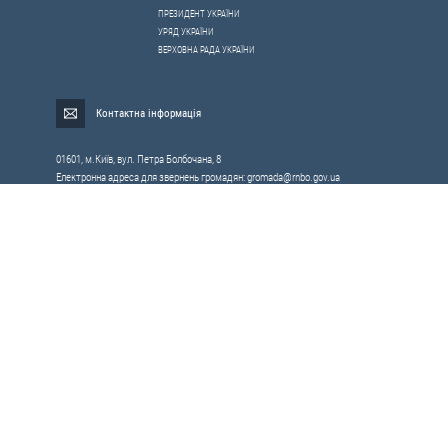
ПРЕЗИДЕНТ УКРАЇНИ
УРЯД УКРАЇНИ
ВЕРХОВНА РАДА УКРАЇНИ
Контактна інформація
01601, м.Київ, вул. Петра Болбочана, 8
Електронна адреса для звернень громадян:
gromada@rnbo.gov.ua
Телефони для надання інформації про звернення громадян та
запити на публічну інформацію: (044) 255-05-15, 255-06-49
Довідка про реєстрацію вхідної кореспонденції та інформація про
вихідну кореспонденцію Апарату РНБОУ: (044) 255-05-50, 255-06-34, 255-06-50
0-800-503-486 — «телефон довіри»
щодо протидії контрабанді та корупції на митниці
Слідкуй в соцмережах