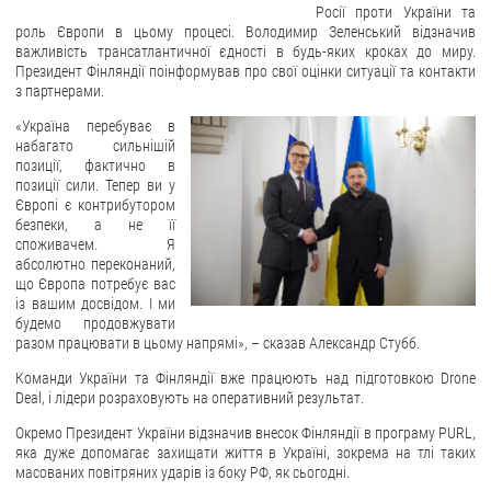
Росії проти України та
роль Європи в цьому процесі. Володимир Зеленський відзначив
ЗВЕРНЕННЯ ГРОМАДЯН
важливість трансатлантичної єдності в будь-яких кроках до миру.
Президент Фінляндії поінформував про свої оцінки ситуації та контакти
Звернення громадян
з партнерами.
Електронне звернення
«Україна перебуває в
набагато сильнішій
ДОСТУП ДО ПУБЛІЧНОЇ ІНФОРМАЦІЇ
позиції, фактично в
позиції сили. Тепер ви у
Організація доступу до публічної інформації
Європі є контрибутором
безпеки, а не її
Запит на отримання публічної інформації
споживачем. Я
абсолютно переконаний,
Облік публічної інформації
що Європа потребує вас
Питання запобігання корупції
із вашим досвідом. І ми
будемо продовжувати
Публічні закупівлі
разом працювати в цьому напрямі», – сказав Александр Стубб.
Внутрішній аудит
Команди України та Фінляндії вже працюють над підготовкою Drone
Deal, і лідери розраховують на оперативний результат.
ДЕРЖАВНИЙ РЕЄСТР САНКЦІЙ
Окремо Президент України відзначив внесок Фінляндії в програму PURL,
яка дуже допомагає захищати життя в Україні, зокрема на тлі таких
масованих повітряних ударів із боку РФ, як сьогодні.