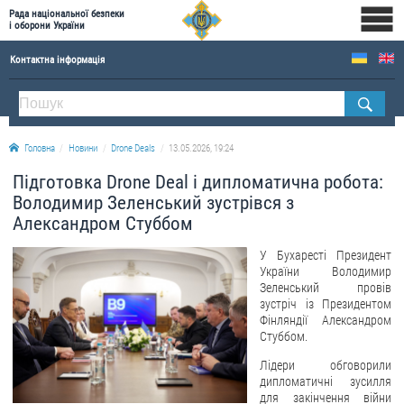
Рада національної безпеки
і оборони України
Контактна інформація
ПРО РНБОУ
Склад Ради національної безпеки і оборони України
Головна
Новини
Drone Deals
13.05.2026, 19:24
Апарат Ради національної безпеки і оборони України
Підготовка Drone Deal і дипломатична робота:
Правова основа діяльності Ради національної безпеки і оборони України
Володимир Зеленський зустрівся з
Історична довідка про діяльність Ради національної безпеки і оборони України
Александром Стуббом
ОФІЦІЙНІ ДОКУМЕНТИ
У Бухаресті Президент
України Володимир
ПРЕСЦЕНТР
Зеленський провів
зустріч із Президентом
Фінляндії Александром
Новини
Стуббом.
Drone Deals
Лідери обговорили
Фотогалерея
дипломатичні зусилля
для закінчення війни
Відеогалерея