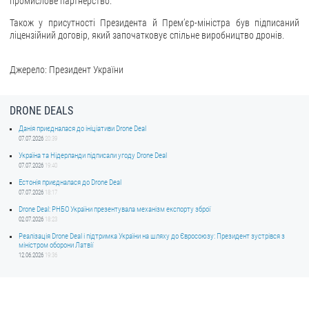
промислове партнерство.
Також у присутності Президента й Прем’єр-міністра був підписаний
ліцензійний договір, який започатковує спільне виробництво дронів.
Джерело: Президент України
DRONE DEALS
Данія приєдналася до ініціативи Drone Deal
07.07.2026
20:39
Україна та Нідерланди підписали угоду Drone Deal
07.07.2026
19:40
Естонія приєдналася до Drone Deal
07.07.2026
18:17
Drone Deal: РНБО України презентувала механізм експорту зброї
02.07.2026
18:23
Реалізація Drone Deal і підтримка України на шляху до Євросоюзу: Президент зустрівся з
міністром оборони Латвії
12.06.2026
19:36