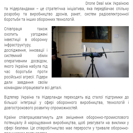
Drone Deal між Україною
та Нідерландами – це стратегічна ініціатива, яка передбачає спільну
ЗВЕРНЕННЯ ГРОМАДЯН
розробку та виробництво дронів, ракет, систем радіоелектронної
боротьби та інших оборонних технологій.
Звернення громадян
Співпраця також
Електронне звернення
охопить узгоджені
інвестиції в оборонну
ДОСТУП ДО ПУБЛІЧНОЇ ІНФОРМАЦІЇ
інфраструктуру,
дослідження, інновації і
Організація доступу до публічної інформації
системний обмін
оперативним досвідом,
Запит на отримання публічної інформації
якого Україна набула під
час боротьби проти
Облік публічної інформації
російської агресії. Лідери
Питання запобігання корупції
дали завдання своїм
командам опрацювати всі деталі.
Публічні закупівлі
Відтепер Україна та Нідерланди переходять від сталої підтримки до
Внутрішній аудит
більшої інтеграції у сфері оборонного виробництва, технологій і
довгострокового розвитку спроможностей.
ДЕРЖАВНИЙ РЕЄСТР САНКЦІЙ
Країни співпрацюватимуть для зміцнення оборонно-промислового
потенціалу й нарощування виробництва, щоб реагувати на виклики у
сфері безпеки. Це співробітництво має перерости у тривале оборонно-