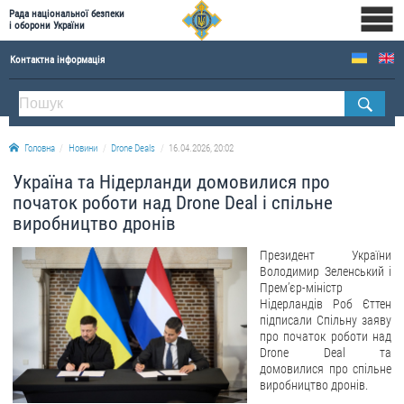
Рада національної безпеки
і оборони України
Контактна інформація
ПРО РНБОУ
Склад Ради національної безпеки і оборони України
Головна
Новини
Drone Deals
16.04.2026, 20:02
Апарат Ради національної безпеки і оборони України
Україна та Нідерланди домовилися про
Правова основа діяльності Ради національної безпеки і оборони України
початок роботи над Drone Deal і спільне
Історична довідка про діяльність Ради національної безпеки і оборони України
виробництво дронів
ОФІЦІЙНІ ДОКУМЕНТИ
Президент України
Володимир Зеленський і
ПРЕСЦЕНТР
Прем’єр-міністр
Нідерландів Роб Єттен
підписали Спільну заяву
Новини
про початок роботи над
Drone Deals
Drone Deal та
домовилися про спільне
Фотогалерея
виробництво дронів.
Відеогалерея