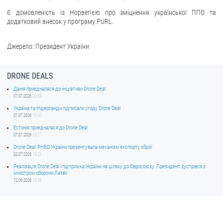
Є домовленість із Норвегією про зміцнення української ППО та
додатковий внесок у програму PURL.
Джерело: Президент України
DRONE DEALS
Данія приєдналася до ініціативи Drone Deal
07.07.2026
20:39
Україна та Нідерланди підписали угоду Drone Deal
07.07.2026
19:40
Естонія приєдналася до Drone Deal
07.07.2026
18:17
Drone Deal: РНБО України презентувала механізм експорту зброї
02.07.2026
18:23
Реалізація Drone Deal і підтримка України на шляху до Євросоюзу: Президент зустрівся з
міністром оборони Латвії
12.06.2026
19:36