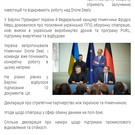
сприяють залученню
інвестицій та відкривають роботу над Drone Deals.
ЗВЕРНЕННЯ ГРОМАДЯН
У Берліні Президент України й Федеральний канцлер Німеччини Фрідріх
Звернення громадян
Мерц домовилися про посилення української ППО, оборонну співпрацю,
нові внески в українське виробництво дронів та програму PURL,
Електронне звернення
підтримку енергетики та відбудови.
ДОСТУП ДО ПУБЛІЧНОЇ ІНФОРМАЦІЇ
Україна запропонувала
Німеччині Drone Deal, і
Організація доступу до публічної інформації
команди вже починають
конкретну роботу в
Запит на отримання публічної інформації
цьому напрямі.
Облік публічної інформації
На різних рівнях у
Питання запобігання корупції
Берліні відбулося
підписання 10
Публічні закупівлі
документів. Це:
Внутрішній аудит
Декларація про стратегічне партнерство між Україною та Німеччиною.
ДЕРЖАВНИЙ РЕЄСТР САНКЦІЙ
Угода щодо співпраці у сфері обміну даними на полі бою.
Спільна декларація про наміри щодо підтримки промислового
відновлення та стійкості.