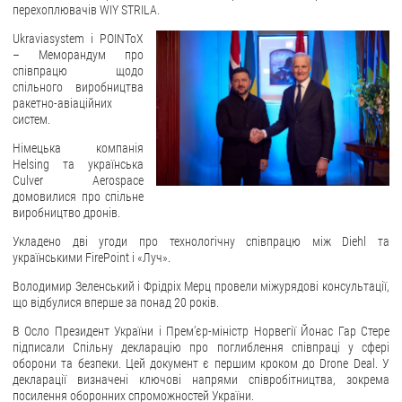
перехоплювачів WIY STRILA.
Ukraviasystem і POINToX
– Меморандум про
співпрацю щодо
спільного виробництва
ракетно-авіаційних
систем.
Німецька компанія
Helsing та українська
Culver Aerospace
домовилися про спільне
виробництво дронів.
Укладено дві угоди про технологічну співпрацю між Diehl та
українськими FirePoint і «Луч».
Володимир Зеленський і Фрідріх Мерц провели міжурядові консультації,
що відбулися вперше за понад 20 років.
В Осло Президент України і Прем’єр-міністр Норвегії Йонас Гар Стере
підписали Спільну декларацію про поглиблення співпраці у сфері
оборони та безпеки. Цей документ є першим кроком до Drone Deal. У
декларації визначені ключові напрями співробітництва, зокрема
посилення оборонних спроможностей України.