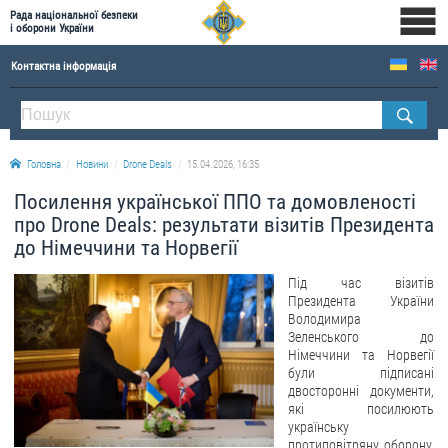
Рада національної безпеки
і оборони України
Контактна інформація
ПРО РНБОУ
Склад Ради національної безпеки і оборони України
Головна
Новини
Drone Deals
15.04.2026, 16:35
Апарат Ради національної безпеки і оборони України
Посилення української ППО та домовленості
Правова основа діяльності Ради національної безпеки і оборони України
про Drone Deals: результати візитів Президента
Історична довідка про діяльність Ради національної безпеки і оборони України
до Німеччини та Норвегії
ОФІЦІЙНІ ДОКУМЕНТИ
Під час візитів
Президента України
ПРЕСЦЕНТР
Володимира
Зеленського до
Німеччини та Норвегії
Новини
були підписані
Drone Deals
двосторонні документи,
які посилюють
Фотогалерея
українську
Відеогалерея
протиповітряну оборону,