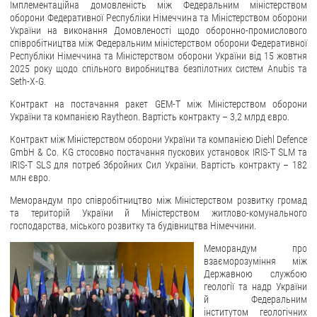
Імплементаційна домовленість між Федеральним міністерством
оборони Федеративної Республіки Німеччина та Міністерством оборони
України на виконання Домовленості щодо оборонно-промислового
співробітництва між Федеральним міністерством оборони Федеративної
Республіки Німеччина та Міністерством оборони України від 15 жовтня
2025 року щодо спільного виробництва безпілотних систем Anubis та
Seth-X-G.
Контракт на постачання ракет GEM-T між Міністерством оборони
України та компанією Raytheon. Вартість контракту – 3,2 млрд євро.
Контракт між Міністерством оборони України та компанією Diehl Defence
GmbH & Co. KG стосовно постачання пускових установок IRIS-T SLM та
IRIS-T SLS для потреб Збройних Сил України. Вартість контракту – 182
млн євро.
Меморандум про співробітництво між Міністерством розвитку громад
та територій України й Міністерством житлово-комунального
господарства, міського розвитку та будівництва Німеччини.
Меморандум про
взаєморозуміння між
Державною службою
геології та надр України
й Федеральним
інститутом геологічних