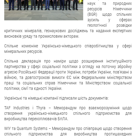
наук та природних
ресурсів Німеччини
(BGR) щодо спільних
зусиль у сферах
геологічної розвідки
критичних мінералів, геонаукових досліджень та надання експертних
висновків уряду та промисловим акторам.
Спільне комюніке Українсько-німецького співробітництва у сфері
мінеральних ресурсів.
Спільна декларація про наміри щодо розширення інституційного
партнерства у сфері соціальної політики з огляду на поточну збройну
агресію Російської Федерації проти України, потреби України, пов'язані з
війною, та довгострокові вимоги ЄС між Федеральним міністерством
праці та соціальних справ Німеччини та Міністерством соціальної
політики, сім'ї та єдності України.
Українські та німецькі компанії підписали шість документів:
TAF Industries і Thyra – Меморандум про взаєморозуміння щодо
створення українсько-німецького спільного підприємства для
виробництва перехоплювачів БпЛА.
WIY та Quantum Systems – Меморандум про співпрацю щодо створення
спільного підприємства для виробництва протишахедних