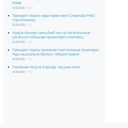
Києва
05.08.2026
19:52
Президент України представив нового Секретаря РНБО
Ігоря Клименка
04.08.2026
18:40
Україна посилює санкційний тиск на постачальників
російського військово-промислового комплексу
04.08.2026
10:06
Президент України призначив Ігоря Клименка Секретарем
Ради національної безпеки і оборони України
03.08.2026
17:40
Посилення тиску на агресора: підсумки липня
03.08.2026
11:50