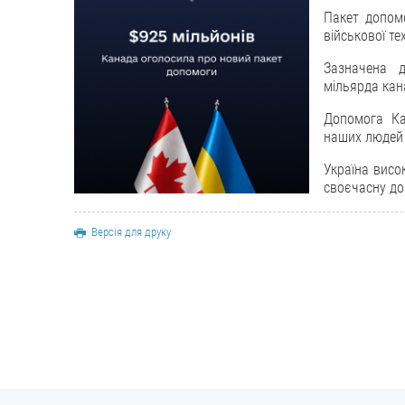
Пакет допом
військової те
Зазначена 
мільярда кана
Допомога Ка
наших людей 
Україна висо
своєчасну до
Версія для друку