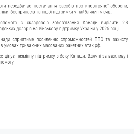
оги передбачає постачання засобів протиповітряної оборони,
хніки, боєприпасів та іншої підтримки у найближчі місяці.
допомога є складовою зобов'язання Канади виділити 2,8
дських доларів на військову підтримку України у 2026 році.
нади сприятиме посиленню спроможностей ППО та захисту
в умовах триваючих масованих ракетних атак рф.
ко цінує незмінну підтримку з боку Канади. Вдячні за важливу і
помогу.