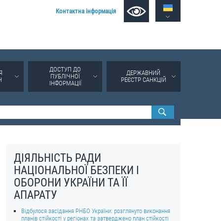
Контактна інформація
ДОСТУП ДО
Я
ДЕРЖАВНИЙ
ПУБЛІЧНОЇ
Н
РЕЄСТР САНКЦІЙ
ІНФОРМАЦІЇ
ДІЯЛЬНІСТЬ РАДИ
НАЦІОНАЛЬНОЇ БЕЗПЕКИ І
ОБОРОНИ УКРАЇНИ ТА ЇЇ
АПАРАТУ
Відбулося засідання РНБО України: розглянуто виконання
планів стійкості у регіонах та затверджено план стійкості