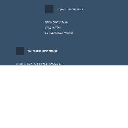
Корисні посилання
ПРЕЗИДЕНТ УКРАЇНИ
УРЯД УКРАЇНИ
ВЕРХОВНА РАДА УКРАЇНИ
Контактна інформація
01601, м.Київ, вул. Петра Болбочана, 8
Електронна адреса для звернень громадян:
gromada@rnbo.gov.ua
Телефони для надання інформації про звернення громадян та
запити на публічну інформацію: (044) 255-05-15, 255-06-49
Довідка про реєстрацію вхідної кореспонденції та інформація про
вихідну кореспонденцію Апарату РНБОУ: (044) 255-05-50, 255-06-34, 255-06-50
0-800-503-486 — «телефон довіри»
щодо протидії контрабанді та корупції на митниці
Слідкуй в соцмережах