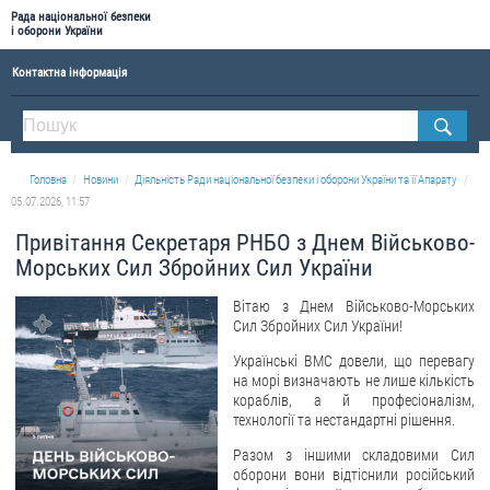
Рада національної безпеки
і оборони України
Контактна інформація
ПРО РНБОУ
Склад Ради національної безпеки і оборони України
Головна
Новини
Діяльність Ради національної безпеки і оборони України та її Апарату
Апарат Ради національної безпеки і оборони України
05.07.2026, 11:57
Правова основа діяльності Ради національної безпеки і оборони України
Привітання Секретаря РНБО з Днем Військово-
Історична довідка про діяльність Ради національної безпеки і оборони України
Морських Сил Збройних Сил України
ОФІЦІЙНІ ДОКУМЕНТИ
Вітаю з Днем Військово-Морських
Сил Збройних Сил України!
ПРЕСЦЕНТР
Українські ВМС довели, що перевагу
на морі визначають не лише кількість
Новини
кораблів, а й професіоналізм,
технології та нестандартні рішення.
Drone Deals
Фотогалерея
Разом з іншими складовими Сил
оборони вони відтіснили російський
Відеогалерея