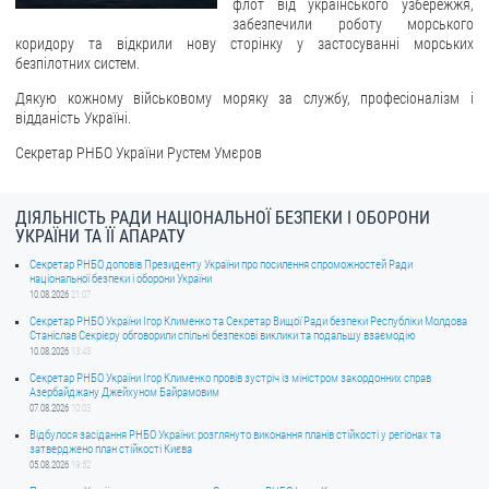
флот від українського узбережжя,
забезпечили роботу морського
ЗВЕРНЕННЯ ГРОМАДЯН
коридору та відкрили нову сторінку у застосуванні морських
безпілотних систем.
Звернення громадян
Дякую кожному військовому моряку за службу, професіоналізм і
Електронне звернення
відданість Україні.
Секретар РНБО України Рустем Умєров
ДОСТУП ДО ПУБЛІЧНОЇ ІНФОРМАЦІЇ
Організація доступу до публічної інформації
ДІЯЛЬНІСТЬ РАДИ НАЦІОНАЛЬНОЇ БЕЗПЕКИ І ОБОРОНИ
Запит на отримання публічної інформації
УКРАЇНИ ТА ЇЇ АПАРАТУ
Облік публічної інформації
Секретар РНБО доповів Президенту України про посилення спроможностей Ради
національної безпеки і оборони України
Питання запобігання корупції
10.08.2026
21:07
Секретар РНБО України Ігор Клименко та Секретар Вищої Ради безпеки Республіки Молдова
Публічні закупівлі
Станіслав Секрієру обговорили спільні безпекові виклики та подальшу взаємодію
10.08.2026
13:43
Внутрішній аудит
Секретар РНБО України Ігор Клименко провів зустріч із міністром закордонних справ
Азербайджану Джейхуном Байрамовим
ДЕРЖАВНИЙ РЕЄСТР САНКЦІЙ
07.08.2026
10:03
Відбулося засідання РНБО України: розглянуто виконання планів стійкості у регіонах та
затверджено план стійкості Києва
05.08.2026
19:52