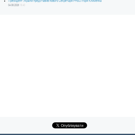
Президент України представив нового Секретаря РНБО Ігоря Клименка
04.08.2026
18:40