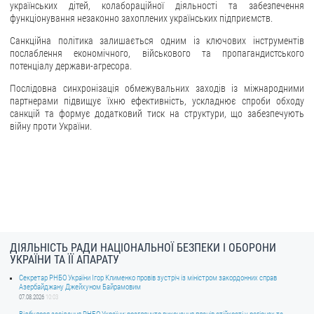
українських дітей, колабораційної діяльності та забезпечення
функціонування незаконно захоплених українських підприємств.
Санкційна політика залишається одним із ключових інструментів
послаблення економічного, військового та пропагандистського
потенціалу держави-агресора.
Послідовна синхронізація обмежувальних заходів із міжнародними
партнерами підвищує їхню ефективність, ускладнює спроби обходу
санкцій та формує додатковий тиск на структури, що забезпечують
війну проти України.
ДІЯЛЬНІСТЬ РАДИ НАЦІОНАЛЬНОЇ БЕЗПЕКИ І ОБОРОНИ
УКРАЇНИ ТА ЇЇ АПАРАТУ
Секретар РНБО України Ігор Клименко провів зустріч із міністром закордонних справ
Азербайджану Джейхуном Байрамовим
07.08.2026
10:03