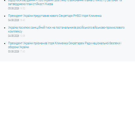
Відбулося засідання РНБО України: розглянуто виконання планів стійкості у регіонах та
затверджено план стійкості Києва
05.08.2026
19:52
Президент України представив нового Секретаря РНБО Ігоря Клименка
04.08.2026
18:40
Україна посилює санкційний тиск на постачальників російського військово-промислового
комплексу
04.08.2026
10:06
Президент України призначив Ігоря Клименка Секретарем Ради національної безпеки і
оборони України
03.08.2026
17:40