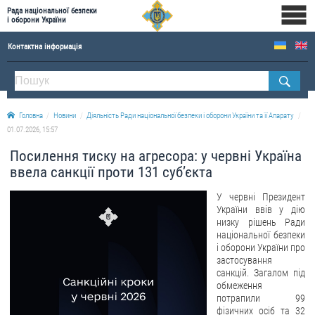
Рада національної безпеки
і оборони України
Контактна інформація
ПРО РНБОУ
Склад Ради національної безпеки і оборони України
Головна
Новини
Діяльність Ради національної безпеки і оборони України та її Апарату
Апарат Ради національної безпеки і оборони України
01.07.2026, 15:57
Правова основа діяльності Ради національної безпеки і оборони України
Посилення тиску на агресора: у червні Україна
Історична довідка про діяльність Ради національної безпеки і оборони України
ввела санкції проти 131 суб’єкта
ОФІЦІЙНІ ДОКУМЕНТИ
У червні Президент
України ввів у дію
ПРЕСЦЕНТР
низку рішень Ради
національної безпеки
і оборони України про
Новини
застосування
Drone Deals
санкцій. Загалом під
обмеження
Фотогалерея
потрапили 99
фізичних осіб та 32
Відеогалерея