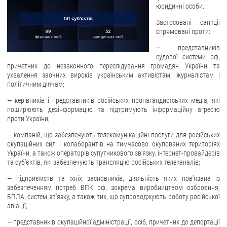
юридичні особи.
ЗВЕРНЕННЯ ГРОМАДЯН
Застосовані санкції
спрямовані проти:
Звернення громадян
— представників
Електронне звернення
судової системи рф,
причетних до незаконного переслідування громадян України та
ДОСТУП ДО ПУБЛІЧНОЇ ІНФОРМАЦІЇ
ухвалення заочних вироків українським активістам, журналістам і
політичним діячам;
Організація доступу до публічної інформації
— керівників і представників російських пропагандистських медіа, які
Запит на отримання публічної інформації
поширюють дезінформацію та підтримують інформаційну агресію
проти України;
Облік публічної інформації
— компаній, що забезпечують телекомунікаційні послуги для російських
Питання запобігання корупції
окупаційних сил і колаборантів на тимчасово окупованих територіях
Публічні закупівлі
України, а також операторів супутникового зв’язку, інтернет-провайдерів
та суб’єктів, які забезпечують трансляцію російських телеканалів;
Внутрішній аудит
— підприємств та їхніх засновників, діяльність яких пов’язана із
ДЕРЖАВНИЙ РЕЄСТР САНКЦІЙ
забезпеченням потреб ВПК рф, зокрема виробництвом озброєння,
БПЛА, систем зв’язку, а також тих, що супроводжують роботу російської
авіації;
— представників окупаційної адміністрації, осіб, причетних до депортації