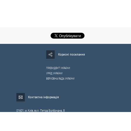
Корисні посилання
ПРЕЗИДЕНТ УКРАЇНИ
УРЯД УКРАЇНИ
ВЕРХОВНА РАДА УКРАЇНИ
Контактна інформація
01601, м.Київ, вул. Петра Болбочана, 8
Електронна адреса для звернень громадян:
gromada@rnbo.gov.ua
Телефони для надання інформації про звернення громадян та
запити на публічну інформацію: (044) 255-05-15, 255-06-49