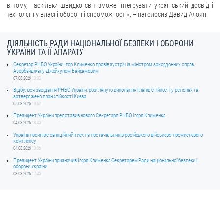
в тому, наскільки швидко світ зможе інтегрувати український досвід і
технології у власні оборонні спроможності», – наголосив Давид Алоян.
ДІЯЛЬНІСТЬ РАДИ НАЦІОНАЛЬНОЇ БЕЗПЕКИ І ОБОРОНИ
УКРАЇНИ ТА ЇЇ АПАРАТУ
Секретар РНБО України Ігор Клименко провів зустріч із міністром закордонних справ
Азербайджану Джейхуном Байрамовим
07.08.2026
10:03
Відбулося засідання РНБО України: розглянуто виконання планів стійкості у регіонах та
затверджено план стійкості Києва
05.08.2026
19:52
Президент України представив нового Секретаря РНБО Ігоря Клименка
04.08.2026
18:40
Україна посилює санкційний тиск на постачальників російського військово-промислового
комплексу
04.08.2026
10:06
Президент України призначив Ігоря Клименка Секретарем Ради національної безпеки і
оборони України
03.08.2026
17:40