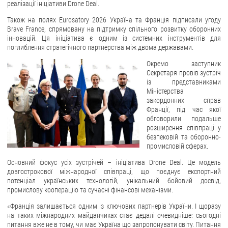
реалізації ініціативи Drone Deal.
Також на полях Eurosatory 2026 Україна та Франція підписали угоду
Brave France, спрямовану на підтримку спільного розвитку оборонних
інновацій. Ця ініціатива є одним із системних інструментів для
поглиблення стратегічного партнерства між двома державами.
Окремо заступник
Секретаря провів зустріч
із представниками
Міністерства
закордонних справ
Франції, під час якої
обговорили подальше
розширення співпраці у
безпековій та оборонно-
промисловій сферах.
Основний фокус усіх зустрічей – ініціатива Drone Deal. Це модель
довгострокової міжнародної співпраці, що поєднує експортний
потенціал українських технологій, унікальний бойовий досвід,
промислову кооперацію та сучасні фінансові механізми.
«Франція залишається одним із ключових партнерів України. І щоразу
на таких міжнародних майданчиках стає дедалі очевидніше: сьогодні
питання вже не в тому, чи має Україна що запропонувати світу. Питання