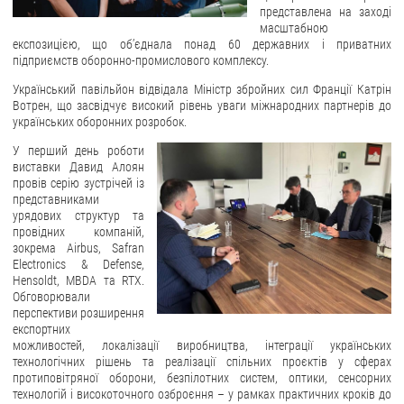
представлена на заході
масштабною
ЗВЕРНЕННЯ ГРОМАДЯН
експозицією, що об’єднала понад 60 державних і приватних
підприємств оборонно-промислового комплексу.
Звернення громадян
Український павільйон відвідала Міністр збройних сил Франції Катрін
Електронне звернення
Вотрен, що засвідчує високий рівень уваги міжнародних партнерів до
українських оборонних розробок.
ДОСТУП ДО ПУБЛІЧНОЇ ІНФОРМАЦІЇ
У перший день роботи
виставки Давид Алоян
Організація доступу до публічної інформації
провів серію зустрічей із
Запит на отримання публічної інформації
представниками
урядових структур та
Облік публічної інформації
провідних компаній,
Питання запобігання корупції
зокрема Airbus, Safran
Electronics & Defense,
Публічні закупівлі
Hensoldt, MBDA та RTX.
Обговорювали
Внутрішній аудит
перспективи розширення
експортних
ДЕРЖАВНИЙ РЕЄСТР САНКЦІЙ
можливостей, локалізації виробництва, інтеграції українських
технологічних рішень та реалізації спільних проєктів у сферах
протиповітряної оборони, безпілотних систем, оптики, сенсорних
технологій і високоточного озброєння – у рамках практичних кроків до