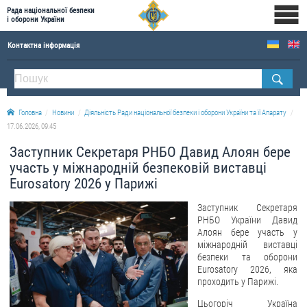
Рада національної безпеки
і оборони України
Контактна інформація
ПРО РНБОУ
Склад Ради національної безпеки і оборони України
Головна
Новини
Діяльність Ради національної безпеки і оборони України та її Апарату
Апарат Ради національної безпеки і оборони України
17.06.2026, 09:45
Правова основа діяльності Ради національної безпеки і оборони України
Заступник Секретаря РНБО Давид Алоян бере
Історична довідка про діяльність Ради національної безпеки і оборони України
участь у міжнародній безпековій виставці
Eurosatory 2026 у Парижі
ОФІЦІЙНІ ДОКУМЕНТИ
Заступник Секретаря
ПРЕСЦЕНТР
РНБО України Давид
Алоян бере участь у
Новини
міжнародній виставці
безпеки та оборони
Drone Deals
Eurosatory 2026, яка
проходить у Парижі.
Фотогалерея
Цьогоріч Україна
Відеогалерея