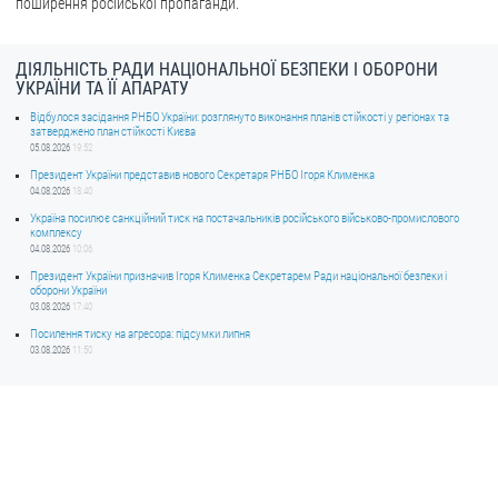
поширення російської пропаганди.
ДІЯЛЬНІСТЬ РАДИ НАЦІОНАЛЬНОЇ БЕЗПЕКИ І ОБОРОНИ
УКРАЇНИ ТА ЇЇ АПАРАТУ
Відбулося засідання РНБО України: розглянуто виконання планів стійкості у регіонах та
затверджено план стійкості Києва
05.08.2026
19:52
Президент України представив нового Секретаря РНБО Ігоря Клименка
04.08.2026
18:40
Україна посилює санкційний тиск на постачальників російського військово-промислового
комплексу
04.08.2026
10:06
Президент України призначив Ігоря Клименка Секретарем Ради національної безпеки і
оборони України
03.08.2026
17:40
Посилення тиску на агресора: підсумки липня
03.08.2026
11:50