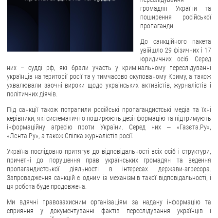
громадян України та
ЗВЕРНЕННЯ ГРОМАДЯН
поширення російської
пропаганди.
Звернення громадян
До санкційного пакета
увійшло 29 фізичних і 17
Електронне звернення
юридичних осіб. Серед
них – судді рф, які брали участь у кримінальному переслідуванні
ДОСТУП ДО ПУБЛІЧНОЇ ІНФОРМАЦІЇ
українців на території росії та у тимчасово окупованому Криму, а також
ухвалювали заочні вироки щодо українських активістів, журналістів і
Організація доступу до публічної інформації
політичних діячів.
Запит на отримання публічної інформації
Під санкції також потрапили російські пропагандистські медіа та їхні
керівники, які систематично поширюють дезінформацію та підтримують
Облік публічної інформації
інформаційну агресію проти України. Серед них — «Газєта.Ру»,
Питання запобігання корупції
«Лєнта.Ру», а також Спілка журналістів росії.
Публічні закупівлі
Україна послідовно притягує до відповідальності всіх осіб і структури,
причетні до порушення прав українських громадян та ведення
Внутрішній аудит
пропагандистської діяльності в інтересах держави-агресора.
Запровадження санкцій є одним із механізмів такої відповідальності, і
ДЕРЖАВНИЙ РЕЄСТР САНКЦІЙ
ця робота буде продовжена.
Ми вдячні правозахисним організаціям за надану інформацію та
сприяння у документуванні фактів переслідування українців і