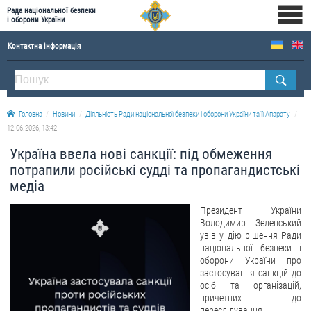
Рада національної безпеки
і оборони України
Контактна інформація
ПРО РНБОУ
Склад Ради національної безпеки і оборони України
Головна
Новини
Діяльність Ради національної безпеки і оборони України та її Апарату
Апарат Ради національної безпеки і оборони України
12.06.2026, 13:42
Правова основа діяльності Ради національної безпеки і оборони України
Україна ввела нові санкції: під обмеження
Історична довідка про діяльність Ради національної безпеки і оборони України
потрапили російські судді та пропагандистські
медіа
ОФІЦІЙНІ ДОКУМЕНТИ
Президент України
ПРЕСЦЕНТР
Володимир Зеленський
увів у дію рішення Ради
Новини
національної безпеки і
оборони України про
Drone Deals
застосування санкцій до
осіб та організацій,
Фотогалерея
причетних до
Відеогалерея
переслідування