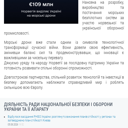
Нансена на розробку,
виробництво та
ЗВЕРНЕННЯ ГРОМАДЯН
постачання морських
безпілотних систем за
Звернення громадян
участю норвезької та
української оборонної
Електронне звернення
промисловості.
ДОСТУП ДО ПУБЛІЧНОЇ ІНФОРМАЦІЇ
Морські дрони вже стали одним із символів технологічної
трансформації сучасної війни. Вони довели свою ефективність,
змінивши баланс сил та продемонструвавши, що інновації є
Організація доступу до публічної інформації
важливішими за чисельну перевагу.
Запит на отримання публічної інформації
Дякуємо уряду та народу Норвегії за послідовну підтримку України та
готовність розвивати спільні оборонні спроможності.
Облік публічної інформації
Довгострокові партнерства, спільний розвиток технологій та інвестиції в
Питання запобігання корупції
безпеку допомагають наближати справедливий мир і роблять
Публічні закупівлі
сильнішою всю Європу.
Внутрішній аудит
ДІЯЛЬНІСТЬ РАДИ НАЦІОНАЛЬНОЇ БЕЗПЕКИ І ОБОРОНИ
ДЕРЖАВНИЙ РЕЄСТР САНКЦІЙ
УКРАЇНИ ТА ЇЇ АПАРАТУ
Відбулося засідання РНБО України: розглянуто виконання планів стійкості у регіонах та
затверджено план стійкості Києва
05.08.2026
19:52