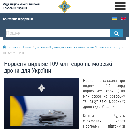
Рада національної безпеки
і оборони України
Контактна інформація
ПРО РНБОУ
Склад Ради національної безпеки і оборони України
Головна
Новини
Діяльність Ради національної безпеки і оборони України та її Апарату
Апарат Ради національної безпеки і оборони України
10.06.2026, 11:50
Правова основа діяльності Ради національної безпеки і оборони України
Норвегія виділяє 109 млн євро на морські
Історична довідка про діяльність Ради національної безпеки і оборони України
дрони для України
ОФІЦІЙНІ ДОКУМЕНТИ
Норвегія оголосила про
виділення 1,2 млрд
ПРЕСЦЕНТР
норвезьких крон (109
млн євро) на розробку
та закупівлю морських
Новини
дронів для України.
Drone Deals
Кошти будуть
Фотогалерея
спрямовані через
Програму підтримки
Відеогалерея