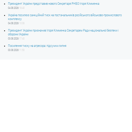
Президент України представив нового Секретаря РНБО Ігоря Клименка
04.08.2026
18:40
Україна посилює санкційний тиск на постачальників російського військово-промислового
комплексу
04.08.2026
10:06
Президент України призначив Ігоря Клименка Секретарем Ради національної безпеки і
оборони України
03.08.2026
17:40
Посилення тиску на агресора: підсумки липня
03.08.2026
11:50