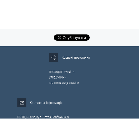
Корисні посилання
ПРЕЗИДЕНТ УКРАЇНИ
УРЯД УКРАЇНИ
ВЕРХОВНА РАДА УКРАЇНИ
Контактна інформація
01601, м.Київ, вул. Петра Болбочана, 8
Електронна адреса для звернень громадян:
gromada@rnbo.gov.ua
Телефони для надання інформації про звернення громадян та
запити на публічну інформацію: (044) 255-05-15, 255-06-49