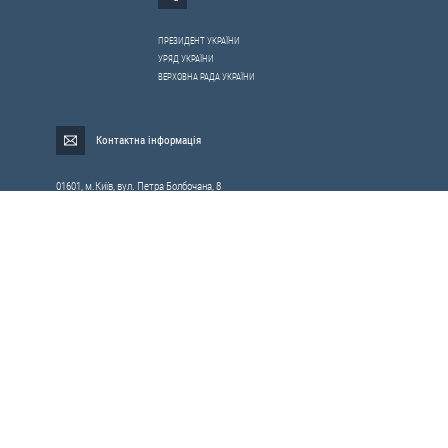
ПРЕЗИДЕНТ УКРАЇНИ
УРЯД УКРАЇНИ
ВЕРХОВНА РАДА УКРАЇНИ
Контактна інформація
01601, м.Київ, вул. Петра Болбочана, 8
Електронна адреса для звернень громадян:
gromada@rnbo.gov.ua
Телефони для надання інформації про звернення громадян та
запити на публічну інформацію: (044) 255-05-15, 255-06-49
Довідка про реєстрацію вхідної кореспонденції та інформація про
вихідну кореспонденцію Апарату РНБОУ: (044) 255-05-50, 255-06-34, 255-06-50
0-800-503-486 — «телефон довіри»
щодо протидії контрабанді та корупції на митниці
Слідкуй в соцмережах