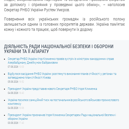
за допомогу і сприяння у проведенні цього обміну», – наголосив
Секретар РНБО України Рустем Умєров.
Повернення всіх українських громадян із російського полону
залишається одним із головних пріоритетів держави. Україна памʼятає
кожну і кожного та працює, щоб повернути їх додому.
ДІЯЛЬНІСТЬ РАДИ НАЦІОНАЛЬНОЇ БЕЗПЕКИ І ОБОРОНИ
УКРАЇНИ ТА ЇЇ АПАРАТУ
Секретар РНБО України Ігор Клименко провів зустріч із міністром закордонних справ
Азербайджану Джейхуном Байрамовим
07.08.2026
10:03
Відбулося засідання РНБО України: розглянуто виконання планів стійкості у регіонах та
затверджено план стійкості Києва
05.08.2026
19:52
Президент України представив нового Секретаря РНБО Ігоря Клименка
04.08.2026
18:40
Україна посилює санкційний тиск на постачальників російського військово-промислового
комплексу
04.08.2026
10:06
Президент України призначив Ігоря Клименка Секретарем Ради національної безпеки і
оборони України
03.08.2026
17:40