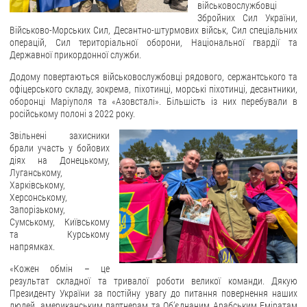
військовослужбовці
Збройних Сил України,
ЗВЕРНЕННЯ ГРОМАДЯН
Військово-Морських Сил, Десантно-штурмових військ, Сил спеціальних
операцій, Сил територіальної оборони, Національної гвардії та
Звернення громадян
Державної прикордонної служби.
Електронне звернення
Додому повертаються військовослужбовці рядового, сержантського та
офіцерського складу, зокрема, піхотинці, морські піхотинці, десантники,
ДОСТУП ДО ПУБЛІЧНОЇ ІНФОРМАЦІЇ
оборонці Маріуполя та «Азовсталі». Більшість із них перебували в
російському полоні з 2022 року.
Організація доступу до публічної інформації
Звільнені захисники
Запит на отримання публічної інформації
брали участь у бойових
діях на Донецькому,
Облік публічної інформації
Луганському,
Харківському,
Питання запобігання корупції
Херсонському,
Публічні закупівлі
Запорізькому,
Сумському, Київському
Внутрішній аудит
та Курському
напрямках.
ДЕРЖАВНИЙ РЕЄСТР САНКЦІЙ
«Кожен обмін – це
результат складної та тривалої роботи великої команди. Дякую
Президенту України за постійну увагу до питання повернення наших
людей, американським партнерам та Об’єднаним Арабським Еміратам