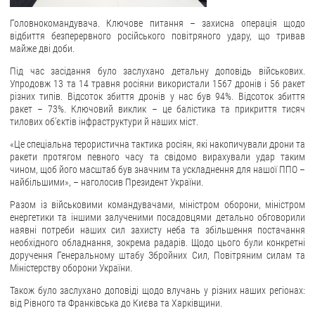
Головнокомандувача. Ключове питання – захисна операція щодо
ЗВЕРНЕННЯ ГРОМАДЯН
відбиття безперервного російського повітряного удару, що тривав
майже дві доби.
Звернення громадян
Під час засідання було заслухано детальну доповідь військових.
Електронне звернення
Упродовж 13 та 14 травня росіяни використали 1567 дронів і 56 ракет
різних типів. Відсоток збиття дронів у нас був 94%. Відсоток збиття
ДОСТУП ДО ПУБЛІЧНОЇ ІНФОРМАЦІЇ
ракет – 73%. Ключовий виклик – це балістика та прикриття тисяч
тилових об’єктів інфраструктури й наших міст.
Організація доступу до публічної інформації
«Це спеціальна терористична тактика росіян, які накопичували дрони та
Запит на отримання публічної інформації
ракети протягом певного часу та свідомо вирахували удар таким
чином, щоб його масштаб був значним та ускладнення для нашої ППО –
Облік публічної інформації
найбільшими», – наголосив Президент України.
Питання запобігання корупції
Разом із військовими командувачами, міністром оборони, міністром
Публічні закупівлі
енергетики та іншими залученими посадовцями детально обговорили
наявні потреби наших сил захисту неба та збільшення постачання
Внутрішній аудит
необхідного обладнання, зокрема радарів. Щодо цього були конкретні
доручення Генеральному штабу Збройних Сил, Повітряним силам та
ДЕРЖАВНИЙ РЕЄСТР САНКЦІЙ
Міністерству оборони України.
Також було заслухано доповіді щодо влучань у різних наших регіонах:
від Рівного та Франківська до Києва та Харківщини.