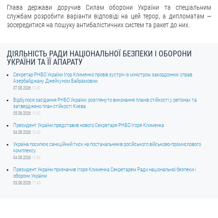
Глава держави доручив Силам оборони України та спеціальним
службам розробити варіанти відповіді на цей терор, а дипломатам —
зосередитися на пошуку антибалістичних систем та ракет до них.
ДІЯЛЬНІСТЬ РАДИ НАЦІОНАЛЬНОЇ БЕЗПЕКИ І ОБОРОНИ
УКРАЇНИ ТА ЇЇ АПАРАТУ
Секретар РНБО України Ігор Клименко провів зустріч із міністром закордонних справ
Азербайджану Джейхуном Байрамовим
07.08.2026
10:03
Відбулося засідання РНБО України: розглянуто виконання планів стійкості у регіонах та
затверджено план стійкості Києва
05.08.2026
19:52
Президент України представив нового Секретаря РНБО Ігоря Клименка
04.08.2026
18:40
Україна посилює санкційний тиск на постачальників російського військово-промислового
комплексу
04.08.2026
10:06
Президент України призначив Ігоря Клименка Секретарем Ради національної безпеки і
оборони України
03.08.2026
17:40