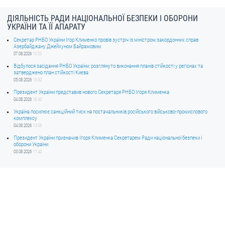
ДІЯЛЬНІСТЬ РАДИ НАЦІОНАЛЬНОЇ БЕЗПЕКИ І ОБОРОНИ
УКРАЇНИ ТА ЇЇ АПАРАТУ
Секретар РНБО України Ігор Клименко провів зустріч із міністром закордонних справ
Азербайджану Джейхуном Байрамовим
07.08.2026
10:03
Відбулося засідання РНБО України: розглянуто виконання планів стійкості у регіонах та
затверджено план стійкості Києва
05.08.2026
19:52
Президент України представив нового Секретаря РНБО Ігоря Клименка
04.08.2026
18:40
Україна посилює санкційний тиск на постачальників російського військово-промислового
комплексу
04.08.2026
10:06
Президент України призначив Ігоря Клименка Секретарем Ради національної безпеки і
оборони України
03.08.2026
17:40