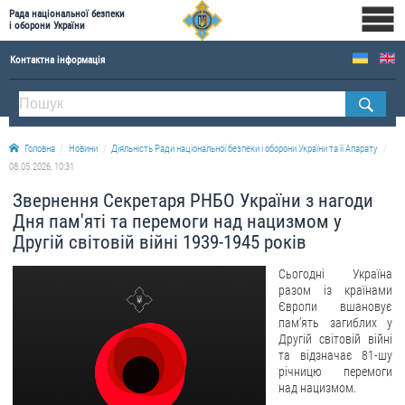
Рада національної безпеки
і оборони України
Контактна інформація
ПРО РНБОУ
Склад Ради національної безпеки і оборони України
Головна
Новини
Діяльність Ради національної безпеки і оборони України та її Апарату
Апарат Ради національної безпеки і оборони України
08.05.2026, 10:31
Правова основа діяльності Ради національної безпеки і оборони України
Звернення Секретаря РНБО України з нагоди
Історична довідка про діяльність Ради національної безпеки і оборони України
Дня пам'яті та перемоги над нацизмом у
Другій світовій війні 1939-1945 років
ОФІЦІЙНІ ДОКУМЕНТИ
Сьогодні Україна
ПРЕСЦЕНТР
разом із країнами
Європи вшановує
Новини
пам’ять загиблих у
Другій світовій війні
Drone Deals
та відзначає 81-шу
річницю перемоги
Фотогалерея
над нацизмом.
Відеогалерея