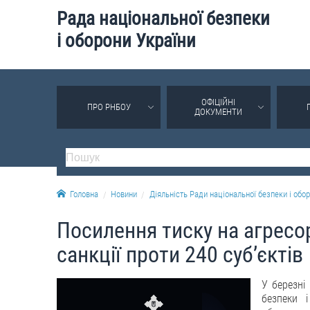
Рада національної безпеки
і оборони України
ОФІЦІЙНІ
ПРО РНБОУ
ДОКУМЕНТИ
Головна
Новини
Діяльність Ради національної безпеки і обор
Посилення тиску на агресор
санкції проти 240 суб’єктів
У березні
безпеки 