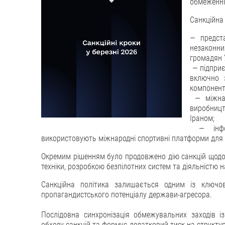
обмеження
Санкційна
— предст
незаконни
громадян У
— підприє
включно 
компоненті
— міжнар
виробниц
Іраном;
— інформ
використовують міжнародні спортивні платформи для 
Окремим рішенням було продовжено дію санкцій щодо р
техніки, розробкою безпілотних систем та діяльністю 
Санкційна політика залишається одним із ключови
пропагандистського потенціалу держави-агресора.
Послідовна синхронізація обмежувальних заходів і
обходу санкцій та формує додатковий тиск на структу