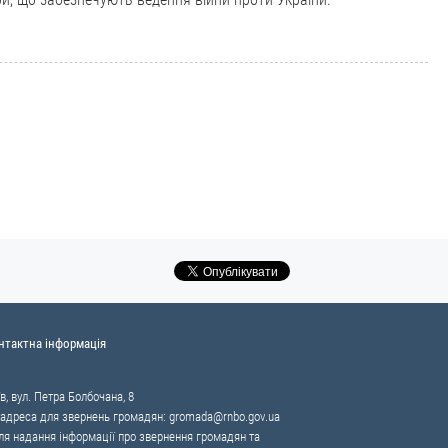
нтактна інформація
в, вул. Петра Болбочана, 8
 адреса для звернень громадян:
gromada@rnbo.gov.ua
я надання інформації про звернення громадян та