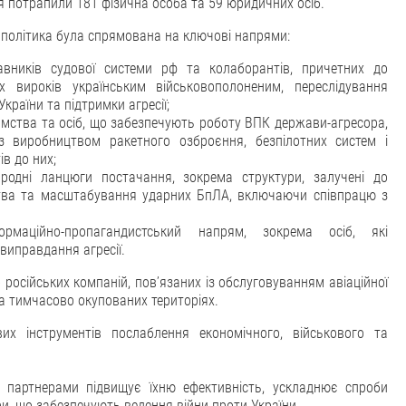
 потрапили 181 фізична особа та 59 юридичних осіб.
 політика була спрямована на ключові напрями:
авників судової системи рф та колаборантів, причетних до
х вироків українським військовополоненим, переслідування
країни та підтримки агресії;
мства та осіб, що забезпечують роботу ВПК держави-агресора,
з виробництвом ракетного озброєння, безпілотних систем і
в до них;
одні ланцюги постачання, зокрема структури, залучені до
тва та масштабування ударних БпЛА, включаючи співпрацю з
аційно-пропагандистський напрям, зокрема осіб, які
виправдання агресії.
осійських компаній, пов’язаних із обслуговуванням авіаційної
на тимчасово окупованих територіях.
х інструментів послаблення економічного, військового та
з партнерами підвищує їхню ефективність, ускладнює спроби
ри, що забезпечують ведення війни проти України.