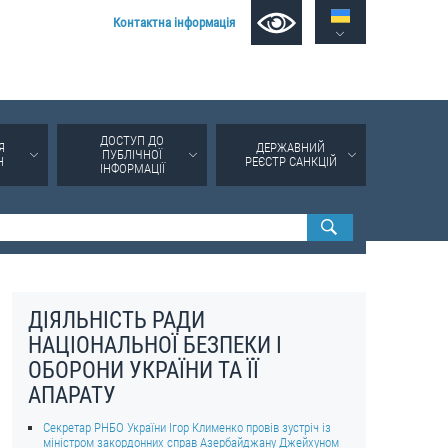
Контактна інформація
ДОСТУП ДО
Я
ДЕРЖАВНИЙ
ПУБЛІЧНОЇ
Н
РЕЄСТР САНКЦІЙ
ІНФОРМАЦІЇ
ДІЯЛЬНІСТЬ РАДИ
НАЦІОНАЛЬНОЇ БЕЗПЕКИ І
ОБОРОНИ УКРАЇНИ ТА ЇЇ
АПАРАТУ
Секретар РНБО України Ігор Клименко провів зустріч із
міністром закордонних справ Азербайджану Джейхуном