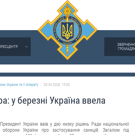
ЗВЕРНЕНН
ПРЕСЦЕНТР
ГРОМАДЯ
они України та її Апарату
03.04.2026, 15:00
а: у березні Україна ввела
 Президент України ввів у дію низку рішень Ради національної
і оборони України про застосування санкцій. Загалом під