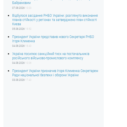
Байрамовим
07.08.2026
10:03
Відбулося засідання РНБО України: розглянуто виконання
планів стійкості у регіонах та затверджено план стійкості
Києва
05.08.2026
19:52
Президент України представив нового Секретаря РНБО
Ігоря Клименка
04.08.2026
18:40
Україна посилює санкційний тиск на постачальників
російського військово-промислового комплексу
04.08.2026
10:06
Президент України призначив Ігоря Клименка Секретарем
Ради національної безпеки і оборони України
03.08.2026
17:40