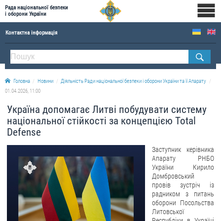
Рада національної безпеки
і оборони України
Контактна інформація
ПРО РНБОУ
Склад Ради національної безпеки і оборони України
Головна
Новини
Діяльність Ради національної безпеки і оборони України та її Апарату
Апарат Ради національної безпеки і оборони України
01.04.2026, 11:00
Правова основа діяльності Ради національної безпеки і оборони України
Україна допомагає Литві побудувати систему
Історична довідка про діяльність Ради національної безпеки і оборони України
національної стійкості за концепцією Total
Defense
ОФІЦІЙНІ ДОКУМЕНТИ
Заступник керівника
ПРЕСЦЕНТР
Апарату РНБО
України Кирило
Новини
Домбровський
провів зустріч із
Drone Deals
радником з питань
оборони Посольства
Фотогалерея
Литовської
Відеогалерея
Республіки в Україні