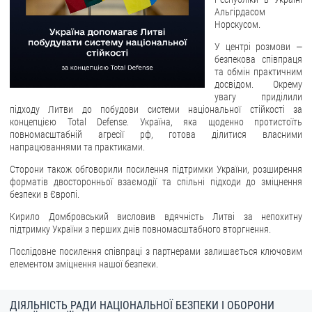
Альгірдасом
ЗВЕРНЕННЯ ГРОМАДЯН
Норскусом.
У центрі розмови —
Звернення громадян
безпекова співпраця
та обмін практичним
Електронне звернення
досвідом. Окрему
увагу приділили
ДОСТУП ДО ПУБЛІЧНОЇ ІНФОРМАЦІЇ
підходу Литви до побудови системи національної стійкості за
концепцією Total Defense. Україна, яка щоденно протистоїть
Організація доступу до публічної інформації
повномасштабній агресії рф, готова ділитися власними
напрацюваннями та практиками.
Запит на отримання публічної інформації
Сторони також обговорили посилення підтримки України, розширення
Облік публічної інформації
форматів двосторонньої взаємодії та спільні підходи до зміцнення
Питання запобігання корупції
безпеки в Європі.
Публічні закупівлі
Кирило Домбровський висловив вдячність Литві за непохитну
підтримку України з перших днів повномасштабного вторгнення.
Внутрішній аудит
Послідовне посилення співпраці з партнерами залишається ключовим
ДЕРЖАВНИЙ РЕЄСТР САНКЦІЙ
елементом зміцнення нашої безпеки.
ДІЯЛЬНІСТЬ РАДИ НАЦІОНАЛЬНОЇ БЕЗПЕКИ І ОБОРОНИ