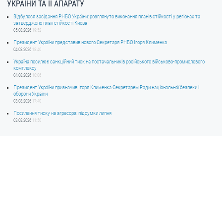
УКРАЇНИ ТА ЇЇ АПАРАТУ
Відбулося засідання РНБО України: розглянуто виконання планів стійкості у регіонах та
затверджено план стійкості Києва
05.08.2026
19:52
Президент України представив нового Секретаря РНБО Ігоря Клименка
04.08.2026
18:40
Україна посилює санкційний тиск на постачальників російського військово-промислового
комплексу
04.08.2026
10:06
Президент України призначив Ігоря Клименка Секретарем Ради національної безпеки і
оборони України
03.08.2026
17:40
Посилення тиску на агресора: підсумки липня
03.08.2026
11:50