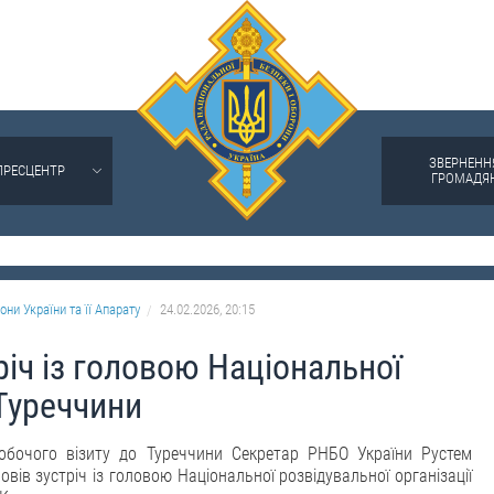
ЗВЕРНЕНН
ПРЕСЦЕНТР
ГРОМАДЯ
они України та її Апарату
24.02.2026, 20:15
іч із головою Національної
 Туреччини
обочого візиту до Туреччини Секретар РНБО України Рустем
вів зустріч із головою Національної розвідувальної організації