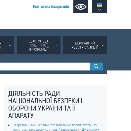
Контактна інформація
ДОСТУП ДО
Я
ДЕРЖАВНИЙ
ПУБЛІЧНОЇ
Н
РЕЄСТР САНКЦІЙ
ІНФОРМАЦІЇ
ДІЯЛЬНІСТЬ РАДИ
НАЦІОНАЛЬНОЇ БЕЗПЕКИ І
ОБОРОНИ УКРАЇНИ ТА ЇЇ
АПАРАТУ
Секретар РНБО України Ігор Клименко провів зустріч із
міністром закордонних справ Азербайджану Джейхуном