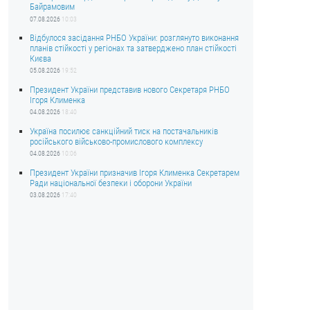
Байрамовим
07.08.2026
10:03
Відбулося засідання РНБО України: розглянуто виконання
планів стійкості у регіонах та затверджено план стійкості
Києва
05.08.2026
19:52
Президент України представив нового Секретаря РНБО
Ігоря Клименка
04.08.2026
18:40
Україна посилює санкційний тиск на постачальників
російського військово-промислового комплексу
04.08.2026
10:06
Президент України призначив Ігоря Клименка Секретарем
Ради національної безпеки і оборони України
03.08.2026
17:40