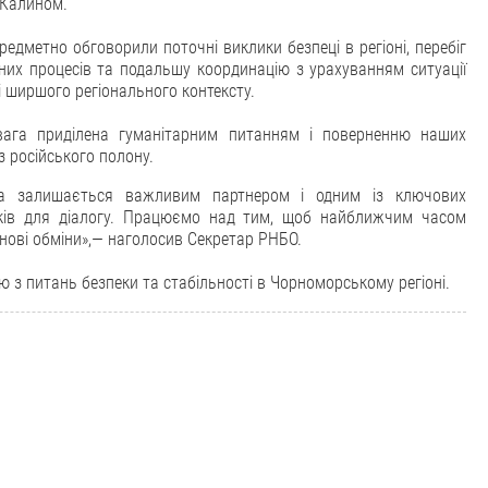
 Калином.
редметно обговорили поточні виклики безпеці в регіоні, перебіг
них процесів та подальшу координацію з урахуванням ситуації
і ширшого регіонального контексту.
вага приділена гуманітарним питанням і поверненню наших
з російського полону.
на залишається важливим партнером і одним із ключових
ків для діалогу. Працюємо над тим, щоб найближчим часом
 нові обміни»,— наголосив Секретар РНБО.
 з питань безпеки та стабільності в Чорноморському регіоні.