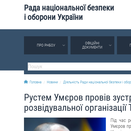
Рада національної безпеки
і оборони України
ОФІЦІЙНІ
ПРО РНБОУ
ДОКУМЕНТИ
Головна
Новини
Діяльність Ради національної безпеки і обор
Рустем Умєров провів зустр
розвідувальної організації
Під час р
Умєров про