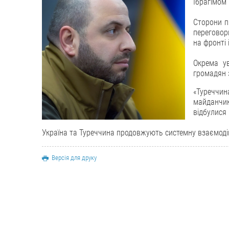
Ібрагімом
Сторони п
переговор
на фронті 
Окрема у
громадян 
«Туреччи
майданчи
відбулися
Україна та Туреччина продовжують системну взаємодію
Версія для друку