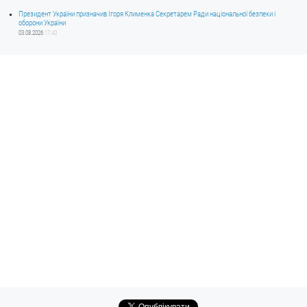
Президент України призначив Ігоря Клименка Секретарем Ради національної безпеки і
оборони України
03.08.2026
17:40