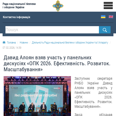
Рада національної безпеки
і оборони України
Контактна інформація
ПРО РНБОУ
Склад Ради національної безпеки і оборони України
Головна
Новини
Діяльність Ради національної безпеки і оборони України та її Апарату
Апарат Ради національної безпеки і оборони України
07.02.2026, 14:39
Правова основа діяльності Ради національної безпеки і оборони України
Давид Алоян взяв участь у панельних
Історична довідка про діяльність Ради національної безпеки і оборони України
дискусіях «ОПК 2026. Ефективність. Розвиток.
Масштабування»
ОФІЦІЙНІ ДОКУМЕНТИ
Заступник секретаря
ПРЕСЦЕНТР
РНБО України Давид
Алоян взяв участь у
Новини
панельних дискусіях
«ОПК 2026.
Drone Deals
Ефективність. Розвиток.
Масштабування».
Фотогалерея
Захід обʼєднав
Відеогалерея