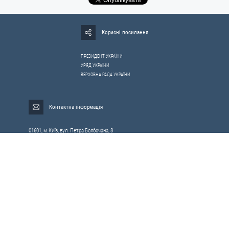
Корисні посилання
ПРЕЗИДЕНТ УКРАЇНИ
УРЯД УКРАЇНИ
ВЕРХОВНА РАДА УКРАЇНИ
Контактна інформація
01601, м.Київ, вул. Петра Болбочана, 8
Електронна адреса для звернень громадян:
gromada@rnbo.gov.ua
Телефони для надання інформації про звернення громадян та
запити на публічну інформацію: (044) 255-05-15, 255-06-49
Довідка про реєстрацію вхідної кореспонденції та інформація про
вихідну кореспонденцію Апарату РНБОУ: (044) 255-05-50, 255-06-34, 255-06-50
0-800-503-486 — «телефон довіри»
щодо протидії контрабанді та корупції на митниці
Слідкуй в соцмережах