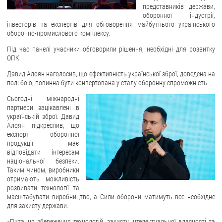
представників держави,
оборонної індустрії,
ЗВЕРНЕННЯ ГРОМАДЯН
інвесторів та експертів для обговорення майбутнього українського
оборонно-промислового комплексу.
Звернення громадян
Під час панелі учасники обговорили рішення, необхідні для розвитку
Електронне звернення
ОПК.
ДОСТУП ДО ПУБЛІЧНОЇ ІНФОРМАЦІЇ
Давид Алоян наголосив, що ефективність української зброї, доведена на
полі бою, повинна бути конвертована у сталу оборонну спроможність.
Організація доступу до публічної інформації
Сьогодні міжнародні
Запит на отримання публічної інформації
партнери зацікавлені в
українській зброї. Давид
Облік публічної інформації
Алоян підкреслив, що
експорт оборонної
Питання запобігання корупції
продукції має
Публічні закупівлі
відповідати інтересам
національної безпеки.
Внутрішній аудит
Таким чином, виробники
отримають можливість
ДЕРЖАВНИЙ РЕЄСТР САНКЦІЙ
розвивати технології та
масштабувати виробництво, а Сили оборони матимуть все необхідне
для захисту держави.
«Питання збереження технологій, захисту інтелектуальної власності та