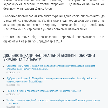
недопущення передачі їх третім сторонам — це питання національної
безпеки», — наголосив Давид Алоян.
Оборонно-промисловий комплекс України довів свою спроможність до
масштабних випробувань. Україна стала єдиною державою у світі, яка
активно розвиває свою оборонну промисловість під постійними
масштабними обстрілами в умовах повномасштабної війни.
Станом на 2026 рік, прогнозовані виробничі спроможності ОПК
оцінюються на рівні 55 млрд доларів США.
ДІЯЛЬНІСТЬ РАДИ НАЦІОНАЛЬНОЇ БЕЗПЕКИ І ОБОРОНИ
УКРАЇНИ ТА ЇЇ АПАРАТУ
Секретар РНБО України Ігор Клименко провів зустріч із міністром закордонних справ
Азербайджану Джейхуном Байрамовим
07.08.2026
10:03
Відбулося засідання РНБО України: розглянуто виконання планів стійкості у регіонах та
затверджено план стійкості Києва
05.08.2026
19:52
Президент України представив нового Секретаря РНБО Ігоря Клименка
04.08.2026
18:40
Україна посилює санкційний тиск на постачальників російського військово-промислового
комплексу
04.08.2026
10:06