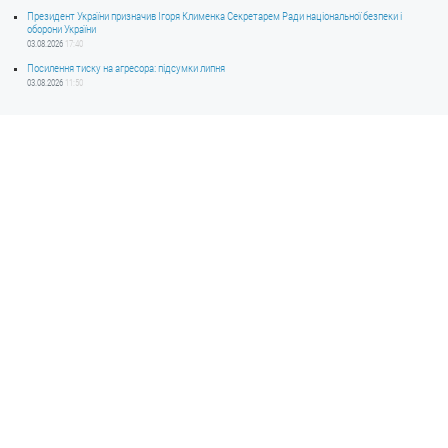
Президент України призначив Ігоря Клименка Секретарем Ради національної безпеки і
оборони України
03.08.2026
17:40
Посилення тиску на агресора: підсумки липня
03.08.2026
11:50