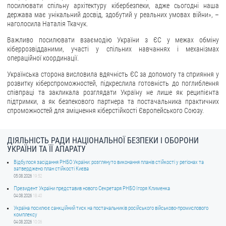
посилювати спільну архітектуру кібербезпеки, адже сьогодні наша
держава має унікальний досвід, здобутий у реальних умовах війни», –
наголосила Наталія Ткачук.
Важливо посилювати взаємодію України з ЄС у межах обміну
кіберрозвідданими, участі у спільних навчаннях і механізмах
операційної координації.
Українська сторона висловила вдячність ЄС за допомогу та сприяння у
розвитку кіберспроможностей, підкреслила готовність до поглиблення
співпраці та закликала розглядати Україну не лише як реципієнта
підтримки, а як безпекового партнера та постачальника практичних
спроможностей для зміцнення кіберстійкості Європейського Союзу.
ДІЯЛЬНІСТЬ РАДИ НАЦІОНАЛЬНОЇ БЕЗПЕКИ І ОБОРОНИ
УКРАЇНИ ТА ЇЇ АПАРАТУ
Відбулося засідання РНБО України: розглянуто виконання планів стійкості у регіонах та
затверджено план стійкості Києва
05.08.2026
19:52
Президент України представив нового Секретаря РНБО Ігоря Клименка
04.08.2026
18:40
Україна посилює санкційний тиск на постачальників російського військово-промислового
комплексу
04.08.2026
10:06