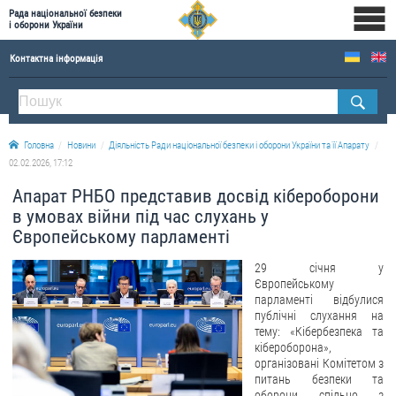
Рада національної безпеки
і оборони України
Контактна інформація
ПРО РНБОУ
Склад Ради національної безпеки і оборони України
Головна
Новини
Діяльність Ради національної безпеки і оборони України та її Апарату
Апарат Ради національної безпеки і оборони України
02.02.2026, 17:12
Правова основа діяльності Ради національної безпеки і оборони України
Апарат РНБО представив досвід кібероборони
Історична довідка про діяльність Ради національної безпеки і оборони України
в умовах війни під час слухань у
Європейському парламенті
ОФІЦІЙНІ ДОКУМЕНТИ
29 січня у
ПРЕСЦЕНТР
Європейському
парламенті відбулися
Новини
публічні слухання на
тему: «Кібербезпека та
Drone Deals
кібероборона»,
організовані Комітетом з
Фотогалерея
питань безпеки та
Відеогалерея
оборони спільно з