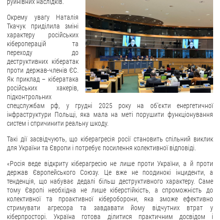
руйнівних наслідків.
Окрему увагу Наталія
Ткачук приділила зміні
характеру російських
кібероперацій та
переходу до
деструктивних кібератак
проти держав-членів ЄС.
Як приклад – кібератака
російських хакерів,
підконтрольних
спецслужбам рф, у грудні 2025 року на об’єкти енергетичної
інфраструктури Польщі, яка мала на меті порушити функціонування
систем і спричинити реальну шкоду.
Такі дії засвідчують, що кіберагресія росії становить спільний виклик
для України та Європи і потребує посилення колективної відповіді.
«Росія веде відкриту кіберагресію не лише проти України, а й проти
держав Європейського Союзу. Це вже не поодинокі інциденти, а
тенденція, що набуває дедалі більш деструктивного характеру. Саме
тому Європі необхідна не лише кіберстійкість, а спроможність до
колективної та проактивної кібероборони, яка зможе ефективно
стримувати агресора та завдавати йому відчутних втрат у
кіберпросторі. Україна готова ділитися практичним досвідом і