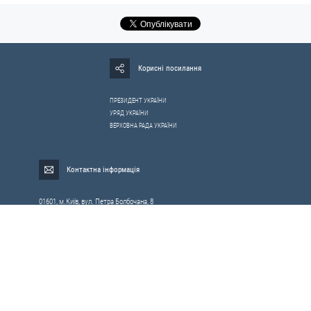
Корисні посилання
ПРЕЗИДЕНТ УКРАЇНИ
УРЯД УКРАЇНИ
ВЕРХОВНА РАДА УКРАЇНИ
Контактна інформація
01601, м.Київ, вул. Петра Болбочана, 8
Електронна адреса для звернень громадян:
gromada@rnbo.gov.ua
Телефони для надання інформації про звернення громадян та
запити на публічну інформацію: (044) 255-05-15, 255-06-49
Довідка про реєстрацію вхідної кореспонденції та інформація про
вихідну кореспонденцію Апарату РНБОУ: (044) 255-05-50, 255-06-34, 255-06-50
0-800-503-486 — «телефон довіри»
щодо протидії контрабанді та корупції на митниці