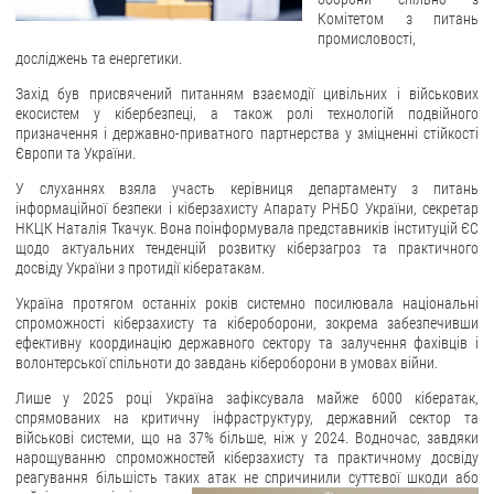
Комітетом з питань
ЗВЕРНЕННЯ ГРОМАДЯН
промисловості,
досліджень та енергетики.
Звернення громадян
Захід був присвячений питанням взаємодії цивільних і військових
екосистем у кібербезпеці, а також ролі технологій подвійного
Електронне звернення
призначення і державно-приватного партнерства у зміцненні стійкості
Європи та України.
ДОСТУП ДО ПУБЛІЧНОЇ ІНФОРМАЦІЇ
У слуханнях взяла участь керівниця департаменту з питань
Організація доступу до публічної інформації
інформаційної безпеки і кіберзахисту Апарату РНБО України, секретар
НКЦК Наталія Ткачук. Вона поінформувала представників інституцій ЄС
Запит на отримання публічної інформації
щодо актуальних тенденцій розвитку кіберзагроз та практичного
досвіду України з протидії кібератакам.
Облік публічної інформації
Питання запобігання корупції
Україна протягом останніх років системно посилювала національні
спроможності кіберзахисту та кібероборони, зокрема забезпечивши
Публічні закупівлі
ефективну координацію державного сектору та залучення фахівців і
волонтерської спільноти до завдань кібероборони в умовах війни.
Внутрішній аудит
Лише у 2025 році Україна зафіксувала майже 6000 кібератак,
ДЕРЖАВНИЙ РЕЄСТР САНКЦІЙ
спрямованих на критичну інфраструктуру, державний сектор та
військові системи, що на 37% більше, ніж у 2024. Водночас, завдяки
нарощуванню спроможностей кіберзахисту та практичному досвіду
реагування більшість таких атак не спричинили суттєвої шкоди або