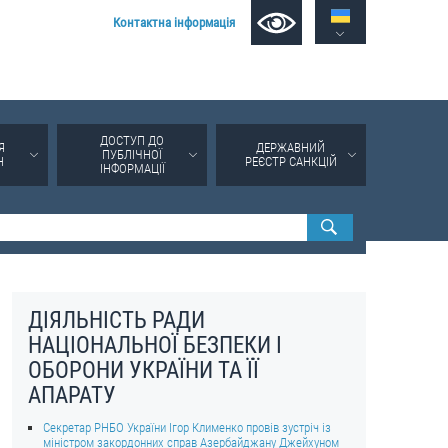
Контактна інформація
ДОСТУП ДО
Я
ДЕРЖАВНИЙ
ПУБЛІЧНОЇ
Н
РЕЄСТР САНКЦІЙ
ІНФОРМАЦІЇ
ДІЯЛЬНІСТЬ РАДИ
НАЦІОНАЛЬНОЇ БЕЗПЕКИ І
ОБОРОНИ УКРАЇНИ ТА ЇЇ
АПАРАТУ
Секретар РНБО України Ігор Клименко провів зустріч із
міністром закордонних справ Азербайджану Джейхуном