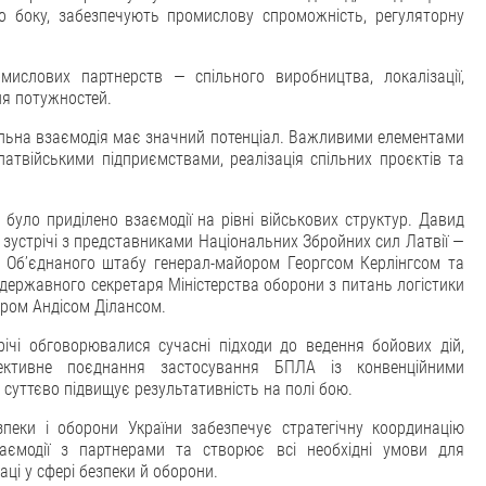
вого боку, забезпечують промислову спроможність, регуляторну
мислових партнерств — спільного виробництва, локалізації,
ня потужностей.
іальна взаємодія має значний потенціал. Важливими елементами
латвійськими підприємствами, реалізація спільних проєктів та
 було приділено взаємодії на рівні військових структур. Давид
 зустрічі з представниками Національних Збройних сил Латвії —
 Об’єднаного штабу генерал-майором Георгсом Керлінгсом та
державного секретаря Міністерства оборони з питань логістики
ром Андісом Ділансом.
річі обговорювалися сучасні підходи до ведення бойових дій,
ективне поєднання застосування БПЛА із конвенційними
 суттєво підвищує результативність на полі бою.
пеки і оборони України забезпечує стратегічну координацію
аємодії з партнерами та створює всі необхідні умови для
аці у сфері безпеки й оборони.