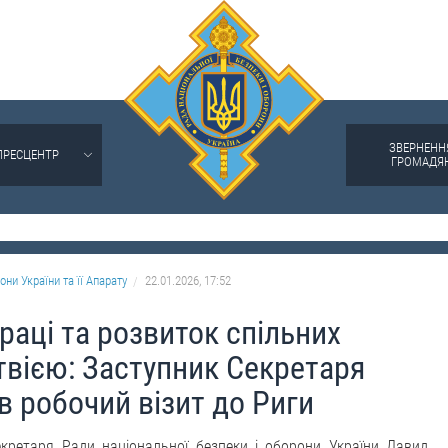
ЗВЕРНЕНН
ПРЕСЦЕНТР
ГРОМАДЯ
они України та її Апарату
22.01.2026, 17:52
раці та розвиток спільних
твією: Заступник Секретаря
 робочий візит до Риги
екретаря Ради національної безпеки і оборони України Давид