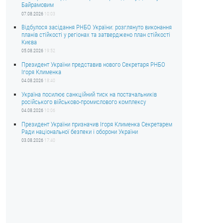
Байрамовим
07.08.2026
10:03
Відбулося засідання РНБО України: розглянуто виконання
планів стійкості у регіонах та затверджено план стійкості
Києва
05.08.2026
19:52
Президент України представив нового Секретаря РНБО
Ігоря Клименка
04.08.2026
18:40
Україна посилює санкційний тиск на постачальників
російського військово-промислового комплексу
04.08.2026
10:06
Президент України призначив Ігоря Клименка Секретарем
Ради національної безпеки і оборони України
03.08.2026
17:40