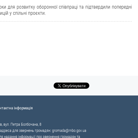
ки для розвитку оборонної співпраці та підтвердили попередні
цій у спільні проєкти.
нтактна інформація
в, вул. Петра Болбочана, 8
 адреса для звернень громадян:
gromada@rnbo.gov.ua
я надання інформації про звернення громадян та