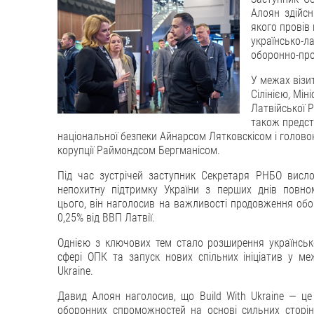
Алоян здійсн
якого провів
українсько-
оборонно-про
У межах візи
Сілінією, Мі
Латвійської Р
також предст
національної безпеки Айнарсом Лятковскісом і головою
корупції Раймондсом Бергманісом.
Під час зустрічей заступник Секретаря РНБО висло
непохитну підтримку України з перших днів повно
цього, він наголосив на важливості продовження обо
0,25% від ВВП Латвії.
Однією з ключових тем стало розширення українсько-
сфері ОПК та запуск нових спільних ініціатив у ме
Ukraine.
Давид Алоян наголосив, що Build With Ukraine — це
оборонних спроможностей на основі сильних сторін