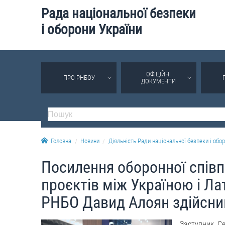
Рада національної безпеки
і оборони України
ОФІЦІЙНІ
ПРО РНБОУ
ДОКУМЕНТИ
Головна
Новини
Діяльність Ради національної безпеки і обор
Посилення оборонної співп
проєктів між Україною і Ла
РНБО Давид Алоян здійснив
Заступник С