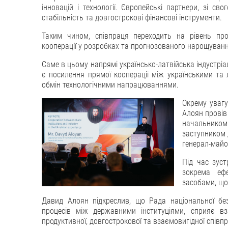
інновацій і технології. Європейські партнери, зі с
стабільність та довгострокові фінансові інструменти.
Таким чином, співпраця переходить на рівень про
кооперації у розробках та прогнозованого нарощуван
Саме в цьому напрямі українсько-латвійська індустр
є посилення прямої кооперації між українськими та 
обмін технологічними напрацюваннями.
Окрему увагу
Алоян провів
начальником
заступником 
генерал-майо
Під час зуст
зокрема еф
засобами, що
Давид Алоян підкреслив, що Рада національної без
процесів між державними інституціями, сприяє вз
продуктивної, довгострокової та взаємовигідної співпр