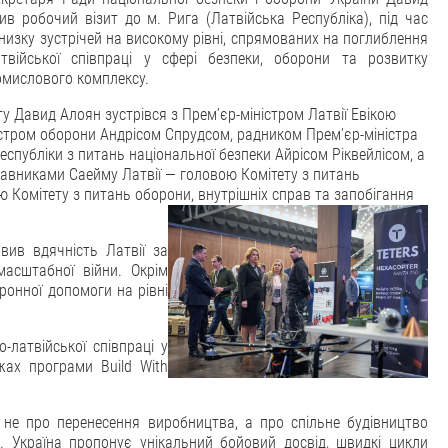
ив робочий візит до м. Рига (Латвійська Республіка), під час
 низку зустрічей на високому рівні, спрямованих на поглиблення
латвійської співпраці у сфері безпеки, оборони та розвитку
мислового комплексу.
ту Давид Алоян зустрівся з Прем’єр-міністром Латвії Евікою
ністром оборони Андрісом Спрудсом, радником Прем’єр-міністра
еспубліки з питань національної безпеки Айрісом Ріквейлісом, а
авниками Саейму Латвії — головою Комітету з питань
 Комітету з питань оборони, внутрішніх справ та запобігання
вив вдячність Латвії за
масштабної війни. Окрім
ронної допомоги на рівні
латвійської співпраці у
жах програми Build With
 не про перенесення виробництва, а про спільне будівництво
. Україна пропонує унікальний бойовий досвід, швидкі цикли