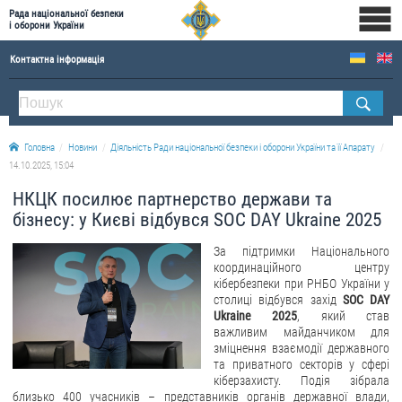
Рада національної безпеки
і оборони України
Контактна інформація
ПРО РНБОУ
Склад Ради національної безпеки і оборони України
Головна
Новини
Діяльність Ради національної безпеки і оборони України та її Апарату
Апарат Ради національної безпеки і оборони України
14.10.2025, 15:04
Правова основа діяльності Ради національної безпеки і оборони України
НКЦК посилює партнерство держави та
Історична довідка про діяльність Ради національної безпеки і оборони України
бізнесу: у Києві відбувся SOC DAY Ukraine 2025
ОФІЦІЙНІ ДОКУМЕНТИ
За підтримки Національного
координаційного центру
ПРЕСЦЕНТР
кібербезпеки при РНБО України у
столиці відбувся захід
SOC DAY
Ukraine 2025
, який став
Новини
важливим майданчиком для
Drone Deals
зміцнення взаємодії державного
та приватного секторів у сфері
Фотогалерея
кіберзахисту. Подія зібрала
близько 400 учасників – представників органів державної влади,
Відеогалерея