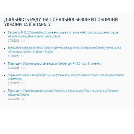
ДІЯЛЬНІСТЬ РАДИ НАЦІОНАЛЬНОЇ БЕЗПЕКИ І ОБОРОНИ
УКРАЇНИ ТА ЇЇ АПАРАТУ
Секретар РНБО України Ігор Клименко провів зустріч із міністром закордонних справ
Азербайджану Джейхуном Байрамовим
07.08.2026
10:03
Відбулося засідання РНБО України: розглянуто виконання планів стійкості у регіонах та
затверджено план стійкості Києва
05.08.2026
19:52
Президент України представив нового Секретаря РНБО Ігоря Клименка
04.08.2026
18:40
Україна посилює санкційний тиск на постачальників російського військово-промислового
комплексу
04.08.2026
10:06
Президент України призначив Ігоря Клименка Секретарем Ради національної безпеки і
оборони України
03.08.2026
17:40