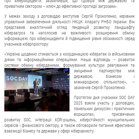
про кіберінциденти, зазначивши, що «довіра між державою та
приватним сектором – ключ до ефективної протидії загрозам».
У межах заходу з доповіддю виступив Сергій Прокопенко, керівник
управління забезпечення діяльності НКЦК Апарату РНБО України. Він
представив аналітичний огляд тенденцій розвитку ландшафту
кіберзагроз та наголосив на важливості розширення обміну
інформацією про кіберінциденти й підвищення рівня обізнаності серед
учасників кіберпростору:
«Україна щоденно стикається з координацією кібератак із військовими
діями та інформаційними операціями. Наша відповідь – розвиток
системи обміну кіберданими, формування культури реагування та
зміцнення партнерства між
державою, бізнесом і
міжнародною спільнотою», –
зазначив Сергій Прокопенко.
Протягом дня учасники SOC DAY
2025 взяли участь у доповідях,
панельних дискусіях і практичних
воркшопах, присвячених
розвитку SOC, інтеграції XDR-рішень, кіберстійкості муніципальних
сервісів і фінансового сектору, а також обговорили питання ефективної
взаємодії бізнесу та держави у сфері кіберзахисту.