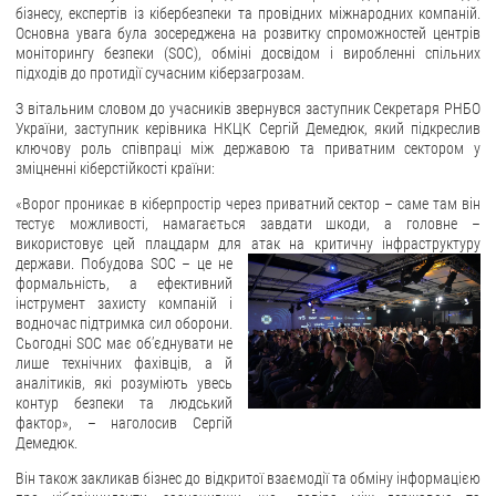
бізнесу, експертів із кібербезпеки та провідних міжнародних компаній.
Основна увага була зосереджена на розвитку спроможностей центрів
ЗВЕРНЕННЯ ГРОМАДЯН
моніторингу безпеки (SOC), обміні досвідом і виробленні спільних
підходів до протидії сучасним кіберзагрозам.
Звернення громадян
З вітальним словом до учасників звернувся заступник Секретаря РНБО
Електронне звернення
України, заступник керівника НКЦК Сергій Демедюк, який підкреслив
ключову роль співпраці між державою та приватним сектором у
ДОСТУП ДО ПУБЛІЧНОЇ ІНФОРМАЦІЇ
зміцненні кіберстійкості країни:
«Ворог проникає в кіберпростір через приватний сектор – саме там він
Організація доступу до публічної інформації
тестує можливості, намагається завдати шкоди, а головне –
Запит на отримання публічної інформації
використовує цей плацдарм для атак на критичну інфраструктуру
держави. Побудова SOC – це не
Облік публічної інформації
формальність, а ефективний
Питання запобігання корупції
інструмент захисту компаній і
водночас підтримка сил оборони.
Публічні закупівлі
Сьогодні SOC має об’єднувати не
лише технічних фахівців, а й
Внутрішній аудит
аналітиків, які розуміють увесь
контур безпеки та людський
ДЕРЖАВНИЙ РЕЄСТР САНКЦІЙ
фактор», – наголосив Сергій
Демедюк.
Він також закликав бізнес до відкритої взаємодії та обміну інформацією