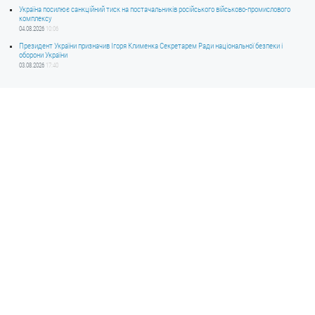
Україна посилює санкційний тиск на постачальників російського військово-промислового
комплексу
04.08.2026
10:06
Президент України призначив Ігоря Клименка Секретарем Ради національної безпеки і
оборони України
03.08.2026
17:40