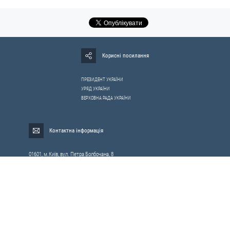
Корисні посилання
ПРЕЗИДЕНТ УКРАЇНИ
УРЯД УКРАЇНИ
ВЕРХОВНА РАДА УКРАЇНИ
Контактна інформація
01601, м.Київ, вул. Петра Болбочана, 8
Електронна адреса для звернень громадян:
gromada@rnbo.gov.ua
Телефони для надання інформації про звернення громадян та
запити на публічну інформацію: (044) 255-05-15, 255-06-49
Довідка про реєстрацію вхідної кореспонденції та інформація про
вихідну кореспонденцію Апарату РНБОУ: (044) 255-05-50, 255-06-34, 255-06-50
0-800-503-486 — «телефон довіри»
щодо протидії контрабанді та корупції на митниці