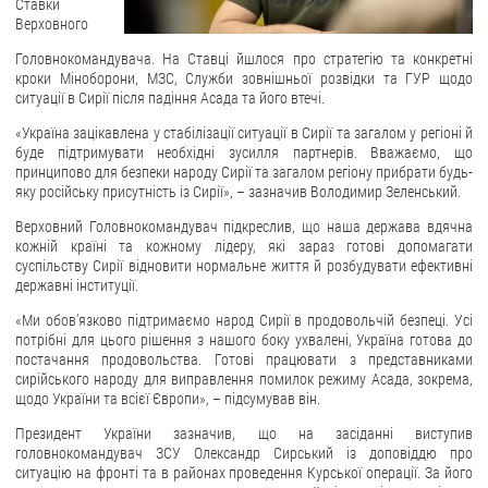
Ставки
Верховного
ЗВЕРНЕННЯ ГРОМАДЯН
Головнокомандувача. На Ставці йшлося про стратегію та конкретні
кроки Міноборони, МЗС, Служби зовнішньої розвідки та ГУР щодо
Звернення громадян
ситуації в Сирії після падіння Асада та його втечі.
Електронне звернення
«Україна зацікавлена у стабілізації ситуації в Сирії та загалом у регіоні й
буде підтримувати необхідні зусилля партнерів. Вважаємо, що
ДОСТУП ДО ПУБЛІЧНОЇ ІНФОРМАЦІЇ
принципово для безпеки народу Сирії та загалом регіону прибрати будь-
яку російську присутність із Сирії», – зазначив Володимир Зеленський.
Організація доступу до публічної інформації
Верховний Головнокомандувач підкреслив, що наша держава вдячна
Запит на отримання публічної інформації
кожній країні та кожному лідеру, які зараз готові допомагати
Облік публічної інформації
суспільству Сирії відновити нормальне життя й розбудувати ефективні
державні інституції.
Питання запобігання корупції
«Ми обовʼязково підтримаємо народ Сирії в продовольчій безпеці. Усі
Публічні закупівлі
потрібні для цього рішення з нашого боку ухвалені, Україна готова до
постачання продовольства. Готові працювати з представниками
Внутрішній аудит
сирійського народу для виправлення помилок режиму Асада, зокрема,
щодо України та всієї Європи», – підсумував він.
ДЕРЖАВНИЙ РЕЄСТР САНКЦІЙ
Президент України зазначив, що на засіданні виступив
головнокомандувач ЗСУ Олександр Сирський із доповіддю про
ситуацію на фронті та в районах проведення Курської операції. За його