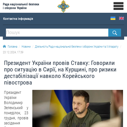
Рада національної безпеки
і оборони України
Контактна інформація
ПРО РНБОУ
Склад Ради національної безпеки і оборони України
Головна
Новини
Діяльність Ради національної безпеки і оборони України та її Апарату
Апарат Ради національної безпеки і оборони України
23.12.2024, 17:39
Правова основа діяльності Ради національної безпеки і оборони України
Президент України провів Ставку: Говорили
Історична довідка про діяльність Ради національної безпеки і оборони України
про ситуацію в Сирії, на Курщині, про ризики
дестабілізації навколо Корейського
ОФІЦІЙНІ ДОКУМЕНТИ
півострова
ПРЕСЦЕНТР
Президент
України
Новини
Володимир
Зеленський у
Drone Deals
понеділок, 23
Фотогалерея
грудня, провів
засідання
Відеогалерея