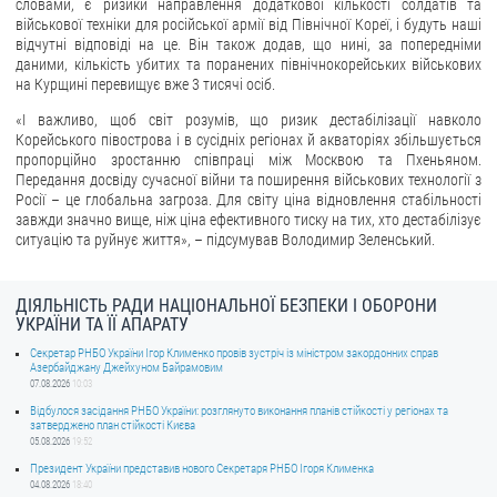
словами, є ризики направлення додаткової кількості солдатів та
військової техніки для російської армії від Північної Кореї, і будуть наші
відчутні відповіді на це. Він також додав, що нині, за попередніми
даними, кількість убитих та поранених північнокорейських військових
на Курщині перевищує вже 3 тисячі осіб.
«І важливо, щоб світ розумів, що ризик дестабілізації навколо
Корейського півострова і в сусідніх регіонах й акваторіях збільшується
пропорційно зростанню співпраці між Москвою та Пхеньяном.
Передання досвіду сучасної війни та поширення військових технології з
Росії – це глобальна загроза. Для світу ціна відновлення стабільності
завжди значно вище, ніж ціна ефективного тиску на тих, хто дестабілізує
ситуацію та руйнує життя», – підсумував Володимир Зеленський.
ДІЯЛЬНІСТЬ РАДИ НАЦІОНАЛЬНОЇ БЕЗПЕКИ І ОБОРОНИ
УКРАЇНИ ТА ЇЇ АПАРАТУ
Секретар РНБО України Ігор Клименко провів зустріч із міністром закордонних справ
Азербайджану Джейхуном Байрамовим
07.08.2026
10:03
Відбулося засідання РНБО України: розглянуто виконання планів стійкості у регіонах та
затверджено план стійкості Києва
05.08.2026
19:52
Президент України представив нового Секретаря РНБО Ігоря Клименка
04.08.2026
18:40