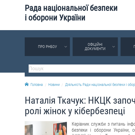
Рада національної безпеки
і оборони України
ОФІЦІЙНІ
ПРО РНБОУ
ДОКУМЕНТИ
Головна
Новини
Діяльність Ради національної безпеки і обор
Наталія Ткачук: НКЦК започ
ролі жінок у кібербезпеці
Керівник служби з питань інф
безпеки і оборони України, 