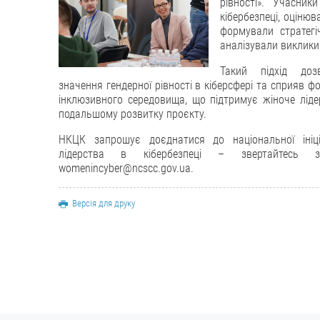
рівності». Учасни
кібербезпеці, оцінюв
формували стратегіч
аналізували виклики
Такий підхід доз
значення гендерної рівності в кіберсфері та сприяв 
інклюзивного середовища, що підтримує жіноче лідер
подальшому розвитку проєкту.
НКЦК запрошує доєднатися до національної ініц
лідерства в кібербезпеці – звертайтесь 
womenincyber@ncscc.gov.ua.
Версія для друку