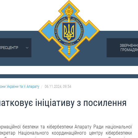
ЗВЕРНЕНН
ПРЕСЦЕНТР
ГРОМАДЯ
они України та її Апарату
06.11.2024, 09:54
атковує ініціативу з посилення
ормаційної безпеки та кібербезпеки Апарату Ради національної
секретар Національного координаційного центру кібербезпеки