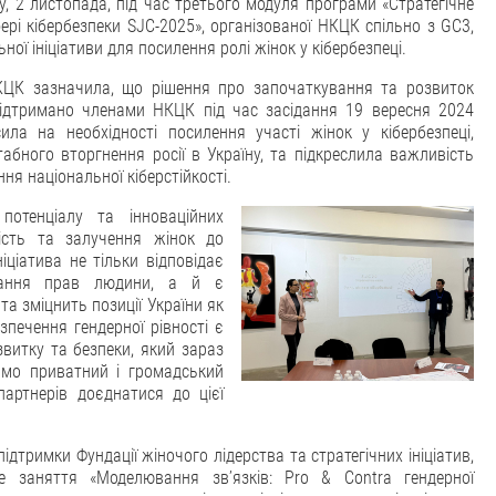
у, 2 листопада, під час третього модуля програми «Стратегічне
фері кібербезпеки SJC-2025», організованої НКЦК спільно з GC3,
ної ініціативи для посилення ролі жінок у кібербезпеці.
КЦК зазначила, що рішення про започаткування та розвиток
 підтримано членами НКЦК під час засідання 19 вересня 2024
ила на необхідності посилення участі жінок у кібербезпеці,
бного вторгнення росії в Україну, та підкреслила важливість
ня національної кіберстійкості.
отенціалу та інноваційних
ість та залучення жінок до
ніціатива не тільки відповідає
имання прав людини, а й є
та зміцнить позиції України як
зпечення гендерної рівності є
витку та безпеки, який зараз
мо приватний і громадський
партнерів доєднатися до цієї
підтримки Фундації жіночого лідерства та стратегічних ініціатив,
не заняття «Моделювання зв’язків: Pro & Contra гендерної