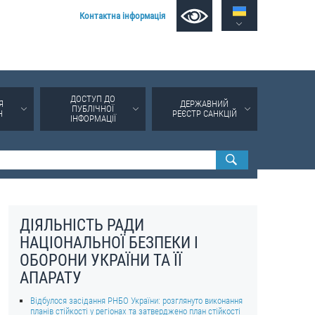
Контактна інформація
ДОСТУП ДО
Я
ДЕРЖАВНИЙ
ПУБЛІЧНОЇ
Н
РЕЄСТР САНКЦІЙ
ІНФОРМАЦІЇ
ДІЯЛЬНІСТЬ РАДИ
НАЦІОНАЛЬНОЇ БЕЗПЕКИ І
ОБОРОНИ УКРАЇНИ ТА ЇЇ
АПАРАТУ
Відбулося засідання РНБО України: розглянуто виконання
планів стійкості у регіонах та затверджено план стійкості