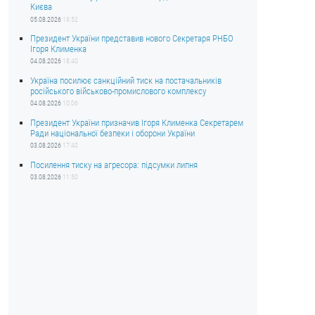
Києва
05.08.2026
19:52
Президент України представив нового Секретаря РНБО
Ігоря Клименка
04.08.2026
18:40
Україна посилює санкційний тиск на постачальників
російського військово-промислового комплексу
04.08.2026
10:06
Президент України призначив Ігоря Клименка Секретарем
Ради національної безпеки і оборони України
03.08.2026
17:40
Посилення тиску на агресора: підсумки липня
03.08.2026
11:50