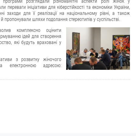
ки програми розглядали різноманітні аспекти ролі жінок у
али переваги ініціативи для кіберстійкості та економіки України,
ні заходи для її реалізації на національному рівні, а також
 й пропонували шляхи подолання стереотипів у суспільстві.
волив комплексно оцінити
формуванню ідей для створення
ство, які будуть враховані у
іативи з розвитку жіночого
за електронною адресою: