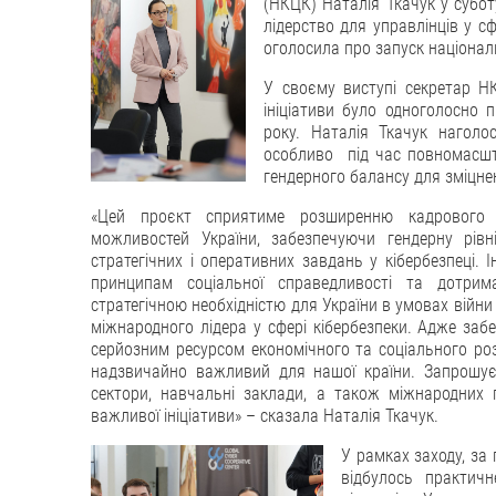
(НКЦК) Наталія Ткачук у субот
лідерство для управлінців у с
оголосила про запуск національ
У своєму виступі секретар Н
ініціативи було одноголосно
року. Наталія Ткачук наголос
особливо під час повномасшта
гендерного балансу для зміцнен
«Цей проєкт сприятиме розширенню кадрового п
можливостей України, забезпечуючи гендерну рівн
стратегічних і оперативних завдань у кібербезпеці. І
принципам соціальної справедливості та дотр
стратегічною необхідністю для України в умовах війни 
міжнародного лідера у сфері кібербезпеки. Адже забе
серйозним ресурсом економічного та соціального роз
надзвичайно важливий для нашої країни. Запрошує
сектори, навчальні заклади, а також міжнародних 
важливої ініціативи» – сказала Наталія Ткачук.
У рамках заходу, за 
відбулось практич