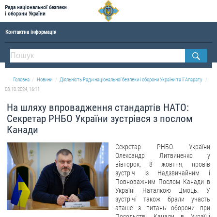
Рада національної безпеки
і оборони України
Контактна інформація
ПРО РНБОУ
Склад Ради національної безпеки і оборони України
Головна
Новини
Діяльність Ради національної безпеки і оборони України та її Апарату
Апарат Ради національної безпеки і оборони України
08.10.2024, 16:11
Правова основа діяльності Ради національної безпеки і оборони України
На шляху впровадження стандартів НАТО:
Історична довідка про діяльність Ради національної безпеки і оборони України
Секретар РНБО України зустрівся з послом
Канади
ОФІЦІЙНІ ДОКУМЕНТИ
Секретар РНБО України
ПРЕСЦЕНТР
Олександр Литвиненко у
вівторок, 8 жовтня, провів
Новини
зустріч із Надзвичайним і
Повноважним Послом Канади в
Drone Deals
Україні Наталкою Цмоць. У
зустрічі також брали участь
Фотогалерея
аташе з питань оборони при
Відеогалерея
Посольстві Канади в Україні