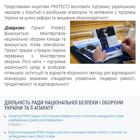
Представники ініціативи PROTECT2 висловили підтримку українському
народові у боротьбі з російським агресором та запевнили у підтримці
України на шляху реформ та зміцнення обороноздатності.
Довідково:
Проєкт Protect2
фінансується Міністерством
національної оборони Канади та
виконується Alinea International.
Проєкт працює з Урядом України
переважно з Міністерством
оборони. Його мета — підтримка
українського уряду в розбудові
потенціалу інституцій та відомств оборонного сектору для відповідності
міжнародно визнаним стандартам управління, гендерної рівності,
продуктивності та відповідальності.
ДІЯЛЬНІСТЬ РАДИ НАЦІОНАЛЬНОЇ БЕЗПЕКИ І ОБОРОНИ
УКРАЇНИ ТА ЇЇ АПАРАТУ
Секретар РНБО України Ігор Клименко провів зустріч із міністром закордонних справ
Азербайджану Джейхуном Байрамовим
07.08.2026
10:03
Відбулося засідання РНБО України: розглянуто виконання планів стійкості у регіонах та
затверджено план стійкості Києва