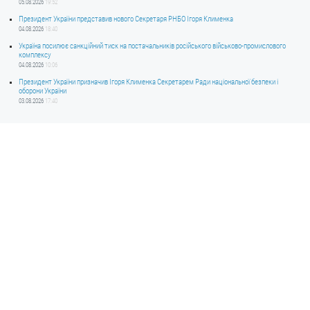
05.08.2026
19:52
Президент України представив нового Секретаря РНБО Ігоря Клименка
04.08.2026
18:40
Україна посилює санкційний тиск на постачальників російського військово-промислового
комплексу
04.08.2026
10:06
Президент України призначив Ігоря Клименка Секретарем Ради національної безпеки і
оборони України
03.08.2026
17:40