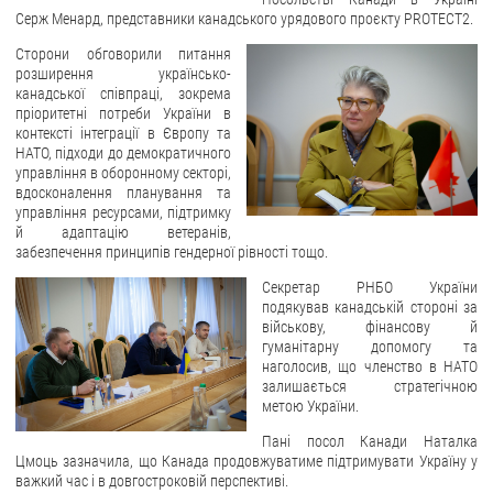
Серж Менард, представники канадського урядового проєкту PROTECT2.
ЗВЕРНЕННЯ ГРОМАДЯН
Сторони обговорили питання
розширення українсько-
Звернення громадян
канадської співпраці, зокрема
пріоритетні потреби України в
Електронне звернення
контексті інтеграції в Європу та
НАТО, підходи до демократичного
ДОСТУП ДО ПУБЛІЧНОЇ ІНФОРМАЦІЇ
управління в оборонному секторі,
вдосконалення планування та
Організація доступу до публічної інформації
управління ресурсами, підтримку
й адаптацію ветеранів,
Запит на отримання публічної інформації
забезпечення принципів гендерної рівності тощо.
Облік публічної інформації
Секретар РНБО України
Питання запобігання корупції
подякував канадській стороні за
військову, фінансову й
Публічні закупівлі
гуманітарну допомогу та
Внутрішній аудит
наголосив, що членство в НАТО
залишається стратегічною
ДЕРЖАВНИЙ РЕЄСТР САНКЦІЙ
метою України.
Пані посол Канади Наталка
Цмоць зазначила, що Канада продовжуватиме підтримувати Україну у
важкий час і в довгостроковій перспективі.