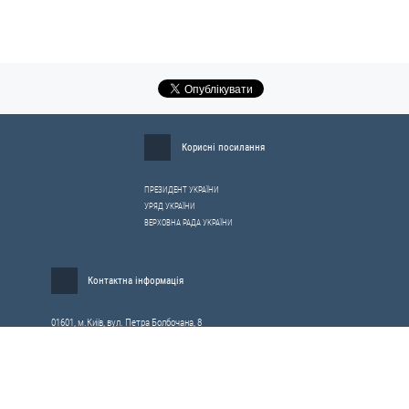
Корисні посилання
ПРЕЗИДЕНТ УКРАЇНИ
УРЯД УКРАЇНИ
ВЕРХОВНА РАДА УКРАЇНИ
Контактна інформація
01601, м.Київ, вул. Петра Болбочана, 8
Електронна адреса для звернень громадян:
gromada@rnbo.gov.ua
Телефони для надання інформації про звернення громадян та
запити на публічну інформацію: (044) 255-05-15, 255-06-49
Довідка про реєстрацію вхідної кореспонденції та інформація про
вихідну кореспонденцію Апарату РНБОУ: (044) 255-05-50, 255-06-34, 255-06-50