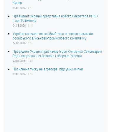
Києва
05.08.2026
19:52
Президент України представив нового Секретаря РНБО
Ігоря Клименка
04.08.2026
18:40
Україна посилює санкційний тиск на постачальників
російського військово-промислового комплексу
04.08.2026
10:06
Президент України призначив Ігоря Клименка Секретарем
Ради національної безпеки і оборони України
03.08.2026
17:40
Посилення тиску на агресора: підсумки липня
03.08.2026
11:50