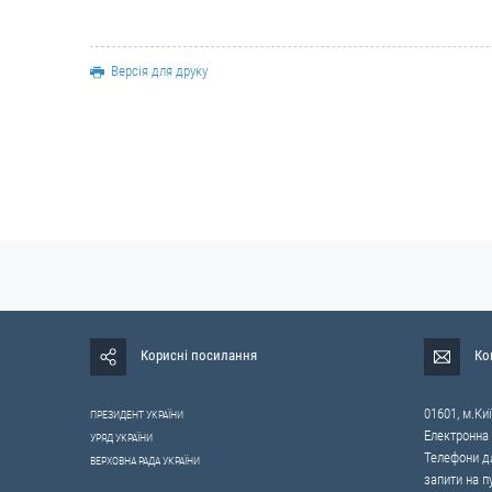
Версія для друку
Корисні посилання
Ко
01601, м.Киї
ПРЕЗИДЕНТ УКРАЇНИ
Електронна
УРЯД УКРАЇНИ
Телефони дл
ВЕРХОВНА РАДА УКРАЇНИ
запити на п