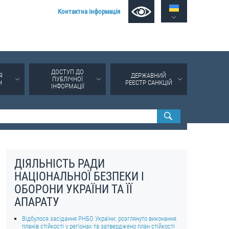
Контактна інформація
ДОСТУП ДО
Я
ДЕРЖАВНИЙ
ПУБЛІЧНОЇ
Н
РЕЄСТР САНКЦІЙ
ІНФОРМАЦІЇ
ДІЯЛЬНІСТЬ РАДИ
НАЦІОНАЛЬНОЇ БЕЗПЕКИ І
ОБОРОНИ УКРАЇНИ ТА ЇЇ
АПАРАТУ
Відбулося засідання РНБО України: розглянуто виконання
планів стійкості у регіонах та затверджено план стійкості