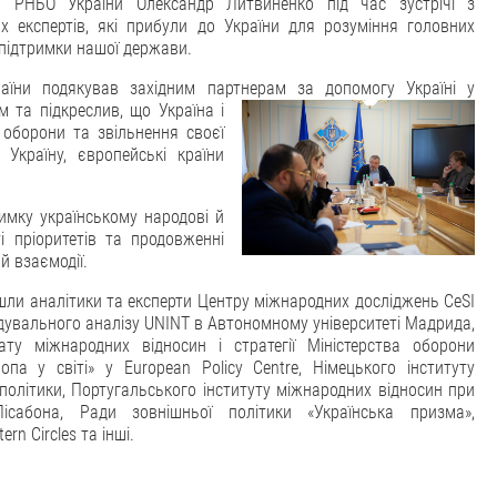
р РНБО України Олександр Литвиненко під час зустрічі з
их експертів, які прибули до України для розуміння головних
підтримки нашої держави.
аїни подякував західним партнерам за допомогу Україні у
м та підкреслив, що Україна і
 оборони та звільнення своєї
Україну, європейські країни
имку українському народові й
і пріоритетів та продовженні
й взаємодії.
йшли аналітики та експерти Центру міжнародних досліджень CeSI
звідувального аналізу UNINT в Автономному університеті Мадрида,
ату міжнародних відносин і стратегії Міністерства оборони
опа у світі» у European Policy Centre, Німецького інституту
політики, Португальського інституту міжнародних відносин при
Лісабона, Ради зовнішньої політики «Українська призма»,
rn Circles та інші.