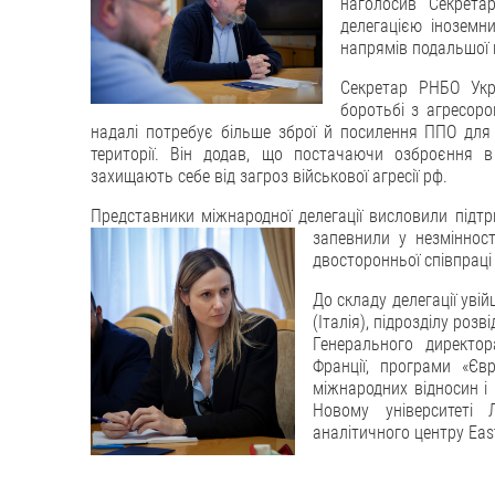
наголосив Секрета
делегацією іноземн
напрямів подальшої 
Секретар РНБО Укр
боротьбі з агресоро
надалі потребує більше зброї й посилення ППО для
території. Він додав, що постачаючи озброєння в 
захищають себе від загроз військової агресії рф.
Представники міжнародної делегації висловили підтр
запевнили у незмінност
двосторонньої співпраці 
До складу делегації уві
(Італія), підрозділу ро
Генерального директор
Франції, програми «Євр
міжнародних відносин і 
Новому університеті 
аналітичного центру Easte