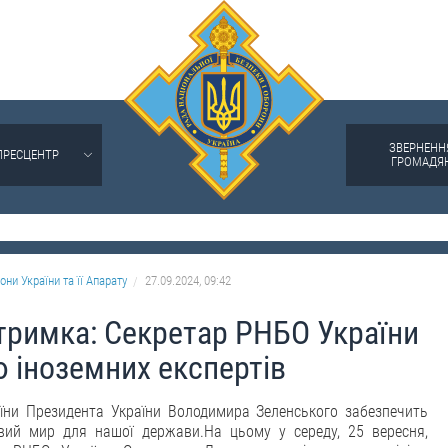
ЗВЕРНЕНН
ПРЕСЦЕНТР
ГРОМАДЯ
они України та її Апарату
27.09.2024, 09:42
дтримка: Секретар РНБО України
єю іноземних експертів
їни Президента України Володимира Зеленського забезпечить
ивий мир для нашої держави.
На цьому у середу, 25 вересня,