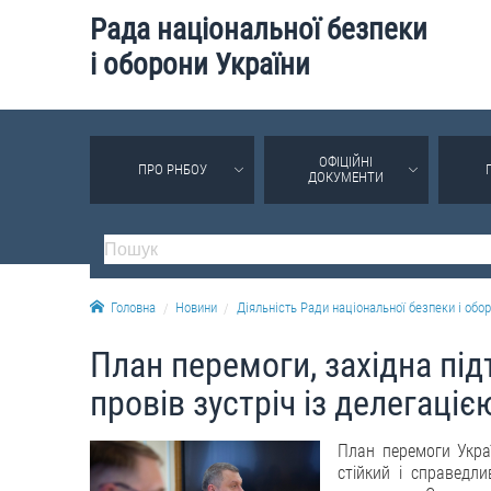
Рада національної безпеки
і оборони України
ОФІЦІЙНІ
ПРО РНБОУ
ДОКУМЕНТИ
Головна
Новини
Діяльність Ради національної безпеки і обор
План перемоги, західна пі
провів зустріч із делегаці
План перемоги Укра
стійкий і справедл