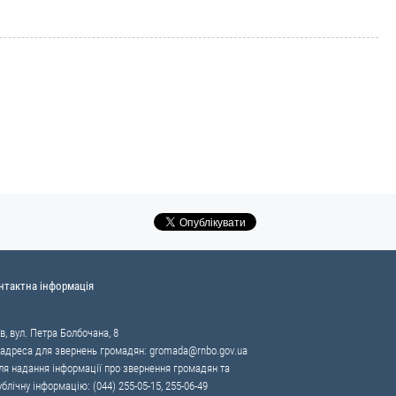
нтактна інформація
в, вул. Петра Болбочана, 8
 адреса для звернень громадян:
gromada@rnbo.gov.ua
я надання інформації про звернення громадян та
ублічну інформацію: (044) 255-05-15, 255-06-49