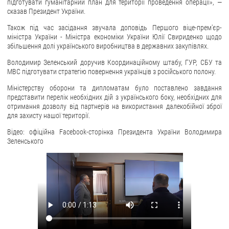
підготувати гуманітарний план для території проведення операції», —
сказав Президент України.
ЗВЕРНЕННЯ ГРОМАДЯН
Також під час засідання звучала доповідь Першого віце-прем'єр-
міністра України - Міністра економіки України Юлії Свириденко щодо
Звернення громадян
збільшення долі українського виробництва в державних закупівлях.
Електронне звернення
Володимир Зеленський доручив Координаційному штабу, ГУР, СБУ та
МВС підготувати стратегію повернення українців з російського полону.
ДОСТУП ДО ПУБЛІЧНОЇ ІНФОРМАЦІЇ
Міністерству оборони та дипломатам було поставлено завдання
Організація доступу до публічної інформації
представити перелік необхідних дій з українського боку, необхідних для
отримання дозволу від партнерів на використання далекобійної зброї
Запит на отримання публічної інформації
для захисту нашої території.
Облік публічної інформації
Відео: офіційна Facebook-сторінка Президента України Володимира
Питання запобігання корупції
Зеленського
Публічні закупівлі
Внутрішній аудит
ДЕРЖАВНИЙ РЕЄСТР САНКЦІЙ