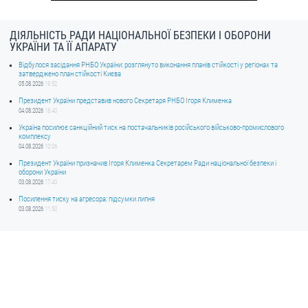
ДІЯЛЬНІСТЬ РАДИ НАЦІОНАЛЬНОЇ БЕЗПЕКИ І ОБОРОНИ
УКРАЇНИ ТА ЇЇ АПАРАТУ
Відбулося засідання РНБО України: розглянуто виконання планів стійкості у регіонах та
затверджено план стійкості Києва
05.08.2026
19:52
Президент України представив нового Секретаря РНБО Ігоря Клименка
04.08.2026
18:40
Україна посилює санкційний тиск на постачальників російського військово-промислового
комплексу
04.08.2026
10:06
Президент України призначив Ігоря Клименка Секретарем Ради національної безпеки і
оборони України
03.08.2026
17:40
Посилення тиску на агресора: підсумки липня
03.08.2026
11:50