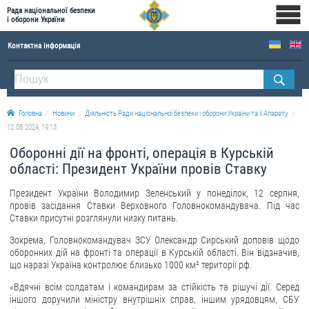
Рада національної безпеки
і оборони України
Контактна інформація
ПРО РНБОУ
Склад Ради національної безпеки і оборони України
Головна
Новини
Діяльність Ради національної безпеки і оборони України та її Апарату
Апарат Ради національної безпеки і оборони України
12.08.2024, 19:13
Правова основа діяльності Ради національної безпеки і оборони України
Оборонні дії на фронті, операція в Курській
Історична довідка про діяльність Ради національної безпеки і оборони України
області: Президент України провів Ставку
ОФІЦІЙНІ ДОКУМЕНТИ
Президент України Володимир Зеленський у понеділок, 12 серпня,
провів засідання Ставки Верховного Головнокомандувача. Під час
ПРЕСЦЕНТР
Ставки присутні розглянули низку питань.
Зокрема, Головнокомандувач ЗСУ Олександр Сирський доповів щодо
Новини
оборонних дій на фронті та операції в Курській області. Він відзначив,
що наразі Україна контролює близько 1000 км² території рф.
Drone Deals
Фотогалерея
«Вдячні всім солдатам і командирам за стійкість та рішучі дії. Серед
іншого доручили міністру внутрішніх справ, іншим урядовцям, СБУ
Відеогалерея