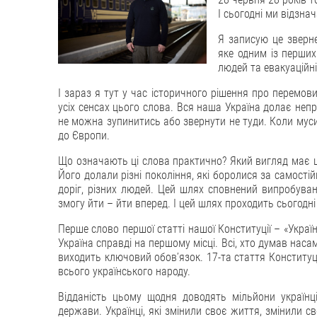
І сьогодні ми відзна
Я записую це зверн
яке одним із перши
людей та евакуаційні
І зараз я тут у час історичного рішення про перемов
усіх сенсах цього слова. Вся наша Україна долає неп
не можна зупинитись або звернути не туди. Коли мус
до Європи.
Що означають ці слова практично? Який вигляд має цей
Його долали різні покоління, які боролися за самостій
доріг, різних людей. Цей шлях сповнений випробувань
змогу йти – йти вперед. І цей шлях проходить сьогодні 
Перше слово першої статті нашої Конституції – «Украї
Україна справді на першому місці. Всі, хто думав наса
виходить ключовий обов’язок. 17-та стаття Конституці
всього українського народу.
Відданість цьому щодня доводять мільйони українці
держави. Українці, які змінили своє життя, змінили с