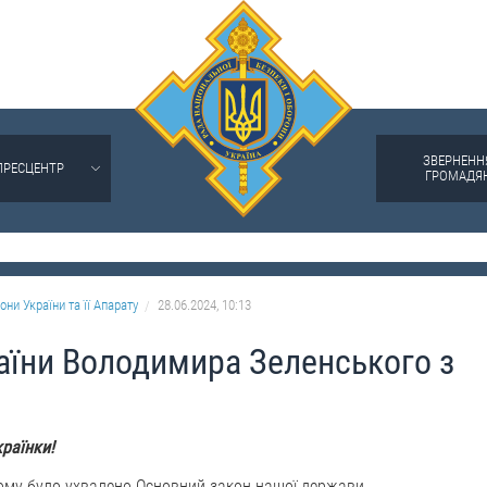
ЗВЕРНЕНН
ПРЕСЦЕНТР
ГРОМАДЯ
они України та її Апарату
28.06.2024, 10:13
аїни Володимира Зеленського з
країнки!
тому було ухвалено Основний закон нашої держави.