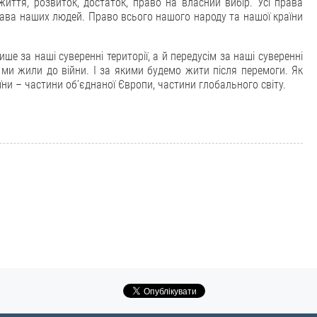
життя, розвиток, достаток, право на власний вибір. Усі права
права наших людей. Право всього нашого народу та нашої країни
е за наші суверенні території, а й передусім за наші суверенні
 ми жили до війни. І за якими будемо жити після перемоги. Як
аїни – частини об’єднаної Європи, частини глобального світу.