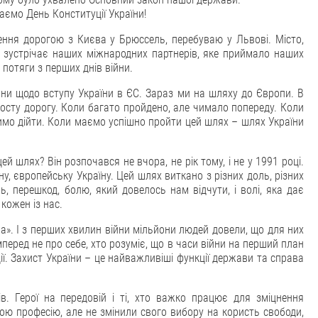
чаємо День Конституції України!
ення дорогою з Києва у Брюссель, перебуваю у Львові. Місто,
х зустрічає наших міжнародних партнерів, яке приймало наших
 потяги з перших днів війни.
ини щодо вступу України в ЄС. Зараз ми на шляху до Європи. В
росту дорогу. Коли багато пройдено, але чимало попереду. Коли
имо дійти. Коли маємо успішно пройти цей шлях – шлях України
 шлях? Він розпочався не вчора, не рік тому, і не у 1991 році.
ну, європейську Україну. Цей шлях виткано з різних доль, різних
, перешкод, болю, який довелось нам відчути, і волі, яка дає
кожен із нас.
на». І з перших хвилин війни мільйони людей довели, що для них
мперед не про себе, хто розуміє, що в часи війни на перший план
ї. Захист України – це найважливіші функції держави та справа
в. Герої на передовій і ті, хто важко працює для зміцнення
вою професію, але не змінили свого вибору на користь свободи,