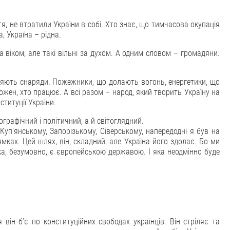
тя, не втратили України в собі. Хто знає, що тимчасова окупація
, Україна – рідна.
ні за віком, але такі вільні за духом. А одним словом – громадяни.
ляють снаряди. Пожежники, що долають вогонь, енергетики, що
ожен, хто працює. А всі разом – народ, який творить Україну на
титуції України.
графічний і політичний, а й світоглядний.
Куп’янському, Запорізькому, Сіверському, напередодні я був на
мках. Цей шлях, він, складний, але Україна його здолає. Бо ми
ка, безумовно, є європейською державою. І яка неодмінно буде
 він б’є по конституційних свободах українців. Він стріляє та