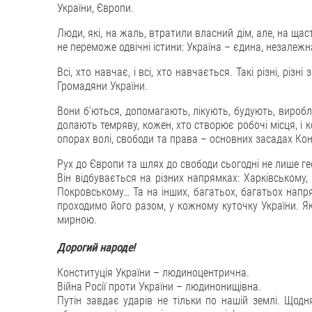
України, Європи.
Люди, які, на жаль, втратили власний дім, але, на щас
не переможе одвічні істини: Україна – єдина, незалежна
Всі, хто навчає, і всі, хто навчається. Такі різні, різ
Громадяни України.
Вони б’ються, допомагають, лікують, будують, вироб
долають темряву, кожен, хто створює робочі місця, і к
опорах волі, свободи та права – основних засадах Конс
Рух до Європи та шлях до свободи сьогодні не лише гео
Він відбувається на різних напрямках: Харківському, 
Покровському… Та на інших, багатьох, багатьох напря
проходимо його разом, у кожному куточку України. Я
мирною.
Дорогий народе!
Конституція України – людиноцентрична.
Війна Росії проти України – людинонищівна.
Путін завдає ударів не тільки по нашій землі. Щодня