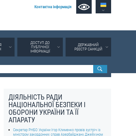
Контактна інформація
ДОСТУП ДО
Я
ДЕРЖАВНИЙ
ПУБЛІЧНОЇ
Н
РЕЄСТР САНКЦІЙ
ІНФОРМАЦІЇ
ДІЯЛЬНІСТЬ РАДИ
НАЦІОНАЛЬНОЇ БЕЗПЕКИ І
ОБОРОНИ УКРАЇНИ ТА ЇЇ
АПАРАТУ
Секретар РНБО України Ігор Клименко провів зустріч із
міністром закордонних справ Азербайджану Джейхуном