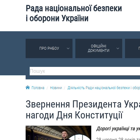
Рада національної безпеки
і оборони України
ОФІЦІЙНІ
ПРО РНБОУ
ДОКУМЕНТИ
Головна
Новини
Діяльність Ради національної безпеки і обор
Звернення Президента Укр
нагоди Дня Конституції
Дорогі українці та у
28 червня 28 років 