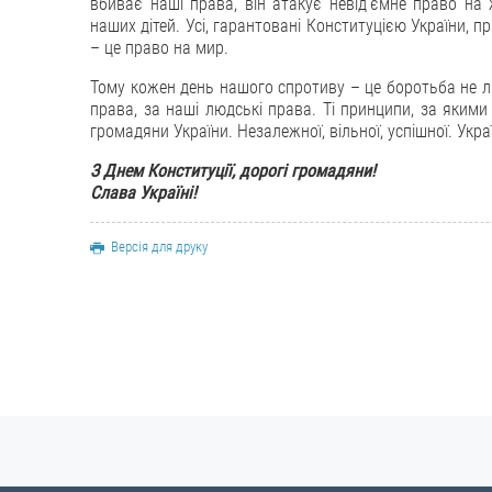
вбиває наші права, він атакує невід’ємне право на 
наших дітей. Усі, гарантовані Конституцією України, 
– це право на мир.
Тому кожен день нашого спротиву – це боротьба не лиш
права, за наші людські права. Ті принципи, за якими
громадяни України. Незалежної, вільної, успішної. Укр
З Днем Конституції, дорогі громадяни!
Слава Україні!
Версія для друку