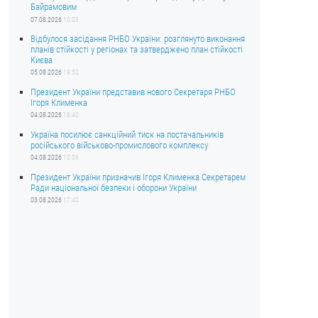
Байрамовим
07.08.2026
10:03
Відбулося засідання РНБО України: розглянуто виконання
планів стійкості у регіонах та затверджено план стійкості
Києва
05.08.2026
19:52
Президент України представив нового Секретаря РНБО
Ігоря Клименка
04.08.2026
18:40
Україна посилює санкційний тиск на постачальників
російського військово-промислового комплексу
04.08.2026
10:06
Президент України призначив Ігоря Клименка Секретарем
Ради національної безпеки і оборони України
03.08.2026
17:40