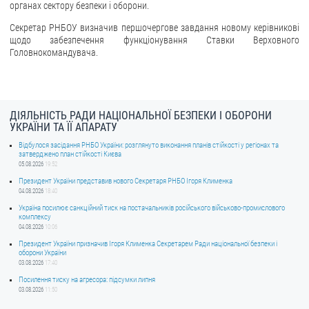
органах сектору безпеки і оборони.
ЗВЕРНЕННЯ ГРОМАДЯН
Секретар РНБОУ визначив першочергове завдання новому керівникові
щодо забезпечення функціонування Ставки Верховного
Звернення громадян
Головнокомандувача.
Електронне звернення
ДОСТУП ДО ПУБЛІЧНОЇ ІНФОРМАЦІЇ
ДІЯЛЬНІСТЬ РАДИ НАЦІОНАЛЬНОЇ БЕЗПЕКИ І ОБОРОНИ
УКРАЇНИ ТА ЇЇ АПАРАТУ
Організація доступу до публічної інформації
Відбулося засідання РНБО України: розглянуто виконання планів стійкості у регіонах та
Запит на отримання публічної інформації
затверджено план стійкості Києва
05.08.2026
19:52
Облік публічної інформації
Президент України представив нового Секретаря РНБО Ігоря Клименка
Питання запобігання корупції
04.08.2026
18:40
Публічні закупівлі
Україна посилює санкційний тиск на постачальників російського військово-промислового
комплексу
Внутрішній аудит
04.08.2026
10:06
Президент України призначив Ігоря Клименка Секретарем Ради національної безпеки і
оборони України
ДЕРЖАВНИЙ РЕЄСТР САНКЦІЙ
03.08.2026
17:40
Посилення тиску на агресора: підсумки липня
03.08.2026
11:50