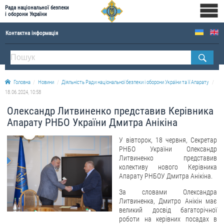
Рада національної безпеки
і оборони України
Контактна інформація
ПРО РНБОУ
Склад Ради національної безпеки і оборони України
Головна
Новини
Діяльність Ради національної безпеки і оборони України та її Апарату
Апарат Ради національної безпеки і оборони України
18.06.2024, 10:58
Правова основа діяльності Ради національної безпеки і оборони України
Олександр Литвиненко представив Керівника
Історична довідка про діяльність Ради національної безпеки і оборони України
Апарату РНБО України Дмитра Анікіна
ОФІЦІЙНІ ДОКУМЕНТИ
У вівторок, 18 червня, Секретар
РНБО України Олександр
ПРЕСЦЕНТР
Литвиненко представив
колективу нового Керівника
Апарату РНБОУ Дмитра Анікіна.
Новини
За словами Олександра
Drone Deals
Литвиненка, Дмитро Анікін має
Фотогалерея
великий досвід багаторічної
роботи на керівних посадах в
Відеогалерея