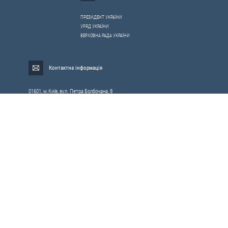
ПРЕЗИДЕНТ УКРАЇНИ
УРЯД УКРАЇНИ
ВЕРХОВНА РАДА УКРАЇНИ
Контактна інформація
01601, м.Київ, вул. Петра Болбочана, 8
Електронна адреса для звернень громадян:
gromada@rnbo.gov.ua
Телефони для надання інформації про звернення громадян та
запити на публічну інформацію: (044) 255-05-15, 255-06-49
Довідка про реєстрацію вхідної кореспонденції та інформація про
вихідну кореспонденцію Апарату РНБОУ: (044) 255-05-50, 255-06-34, 255-06-50
0-800-503-486 — «телефон довіри»
щодо протидії контрабанді та корупції на митниці
Слідкуй в соцмережах