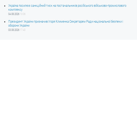
Україна посилює санкційний тиск на постачальників російського військово-промислового
комплексу
04.08.2026
10:06
Президент України призначив Ігоря Клименка Секретарем Ради національної безпеки і
оборони України
03.08.2026
17:40