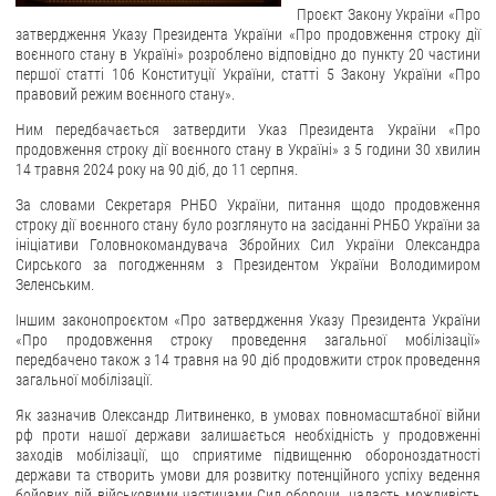
Проєкт Закону України «Про
затвердження Указу Президента України «Про продовження строку дії
ЗВЕРНЕННЯ ГРОМАДЯН
воєнного стану в Україні» розроблено відповідно до пункту 20 частини
першої статті 106 Конституції України, статті 5 Закону України «Про
Звернення громадян
правовий режим воєнного стану».
Електронне звернення
Ним передбачається затвердити Указ Президента України «Про
продовження строку дії воєнного стану в Україні» з 5 години 30 хвилин
ДОСТУП ДО ПУБЛІЧНОЇ ІНФОРМАЦІЇ
14 травня 2024 року на 90 діб, до 11 серпня.
За словами Секретаря РНБО України, питання щодо продовження
Організація доступу до публічної інформації
строку дії воєнного стану було розглянуто на засіданні РНБО України за
Запит на отримання публічної інформації
ініціативи Головнокомандувача Збройних Сил України Олександра
Сирського за погодженням з Президентом України Володимиром
Облік публічної інформації
Зеленським.
Питання запобігання корупції
Іншим законопроєктом «Про затвердження Указу Президента України
Публічні закупівлі
«Про продовження строку проведення загальної мобілізації»
передбачено також з 14 травня на 90 діб продовжити строк проведення
Внутрішній аудит
загальної мобілізації.
ДЕРЖАВНИЙ РЕЄСТР САНКЦІЙ
Як зазначив Олександр Литвиненко, в умовах повномасштабної війни
рф проти нашої держави залишається необхідність у продовженні
заходів мобілізації, що сприятиме підвищенню обороноздатності
держави та створить умови для розвитку потенційного успіху ведення
бойових дій військовими частинами Сил оборони, надасть можливість