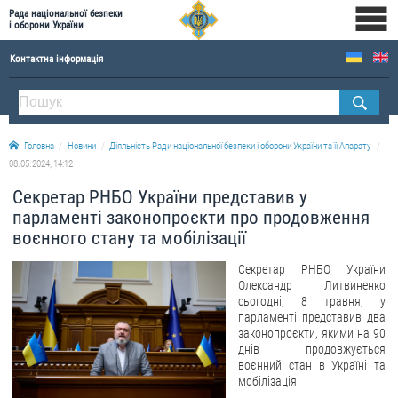
Рада національної безпеки
і оборони України
Контактна інформація
ПРО РНБОУ
Склад Ради національної безпеки і оборони України
Головна
Новини
Діяльність Ради національної безпеки і оборони України та її Апарату
Апарат Ради національної безпеки і оборони України
08.05.2024, 14:12
Правова основа діяльності Ради національної безпеки і оборони України
Секретар РНБО України представив у
Історична довідка про діяльність Ради національної безпеки і оборони України
парламенті законопроєкти про продовження
воєнного стану та мобілізації
ОФІЦІЙНІ ДОКУМЕНТИ
Секретар РНБО України
ПРЕСЦЕНТР
Олександр Литвиненко
сьогодні, 8 травня, у
Новини
парламенті представив два
законопроєкти, якими на 90
Drone Deals
днів продовжується
воєнний стан в Україні та
Фотогалерея
мобілізація.
Відеогалерея