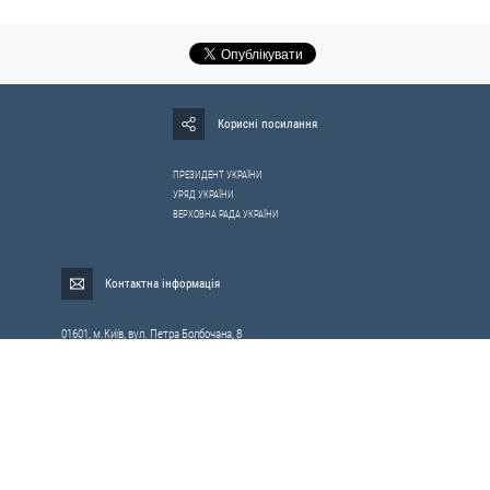
Корисні посилання
ПРЕЗИДЕНТ УКРАЇНИ
УРЯД УКРАЇНИ
ВЕРХОВНА РАДА УКРАЇНИ
Контактна інформація
01601, м.Київ, вул. Петра Болбочана, 8
Електронна адреса для звернень громадян:
gromada@rnbo.gov.ua
Телефони для надання інформації про звернення громадян та
запити на публічну інформацію: (044) 255-05-15, 255-06-49
Довідка про реєстрацію вхідної кореспонденції та інформація про
вихідну кореспонденцію Апарату РНБОУ: (044) 255-05-50, 255-06-34, 255-06-50
0-800-503-486 — «телефон довіри»
щодо протидії контрабанді та корупції на митниці