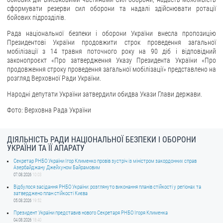
сформувати резерви сил оборони та надалі здійснювати ротації
бойових підрозділів.
Рада національної безпеки і оборони України внесла пропозицію
Президентові України продовжити строк проведення загальної
мобілізації з 14 травня поточного року на 90 діб і відповідний
законопроєкт «Про затвердження Указу Президента України «Про
продовження строку проведення загальної мобілізації» представлено на
розгляд Верховної Ради України.
Народні депутати України затвердили обидва Укази Глави держави.
Фото: Верховна Рада України
ДІЯЛЬНІСТЬ РАДИ НАЦІОНАЛЬНОЇ БЕЗПЕКИ І ОБОРОНИ
УКРАЇНИ ТА ЇЇ АПАРАТУ
Секретар РНБО України Ігор Клименко провів зустріч із міністром закордонних справ
Азербайджану Джейхуном Байрамовим
07.08.2026
10:03
Відбулося засідання РНБО України: розглянуто виконання планів стійкості у регіонах та
затверджено план стійкості Києва
05.08.2026
19:52
Президент України представив нового Секретаря РНБО Ігоря Клименка
04.08.2026
18:40