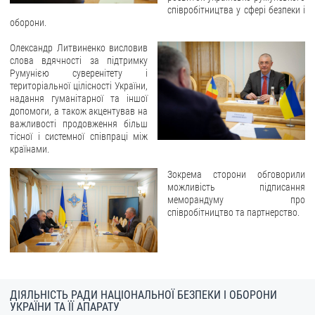
співробітництва у сфері безпеки і
оборони.
ЗВЕРНЕННЯ ГРОМАДЯН
Олександр Литвиненко висловив
Звернення громадян
слова вдячності за підтримку
Румунією суверенітету і
Електронне звернення
територіальної цілісності України,
надання гуманітарної та іншої
ДОСТУП ДО ПУБЛІЧНОЇ ІНФОРМАЦІЇ
допомоги, а також акцентував на
важливості продовження більш
Організація доступу до публічної інформації
тісної і системної співпраці між
країнами.
Запит на отримання публічної інформації
Облік публічної інформації
Зокрема сторони обговорили
можливість підписання
Питання запобігання корупції
меморандуму про
співробітництво та партнерство.
Публічні закупівлі
Внутрішній аудит
ДЕРЖАВНИЙ РЕЄСТР САНКЦІЙ
ДІЯЛЬНІСТЬ РАДИ НАЦІОНАЛЬНОЇ БЕЗПЕКИ І ОБОРОНИ
УКРАЇНИ ТА ЇЇ АПАРАТУ