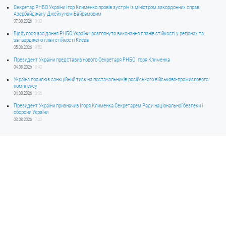
Секретар РНБО України Ігор Клименко провів зустріч із міністром закордонних справ
Азербайджану Джейхуном Байрамовим
07.08.2026
10:03
Відбулося засідання РНБО України: розглянуто виконання планів стійкості у регіонах та
затверджено план стійкості Києва
05.08.2026
19:52
Президент України представив нового Секретаря РНБО Ігоря Клименка
04.08.2026
18:40
Україна посилює санкційний тиск на постачальників російського військово-промислового
комплексу
04.08.2026
10:06
Президент України призначив Ігоря Клименка Секретарем Ради національної безпеки і
оборони України
03.08.2026
17:40