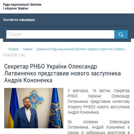
Рада національної безпеки
і оборони України
Контактна інформація
ПРО РНБОУ
Склад Ради національної безпеки і оборони України
Головна
Новини
Діяльність Ради національної безпеки і оборони України та її Апарату
Апарат Ради національної безпеки і оборони України
16.04.2024, 11:42
Правова основа діяльності Ради національної безпеки і оборони України
Секретар РНБО України Олександр
Історична довідка про діяльність Ради національної безпеки і оборони України
Литвиненко представив нового заступника
Андрія Кононенка
ОФІЦІЙНІ ДОКУМЕНТИ
У вівторок, 16 квітня, Секретар
ПРЕСЦЕНТР
РНБО України Олександр
Литвиненко представив колективу
Новини
Апарату РНБОУ нового заступника
Андрія Кононенка.
Drone Deals
За словами Олександра
Фотогалерея
Литвиненка, Андрій Кононенко є
одним із найкращих аналітиків в
Відеогалерея