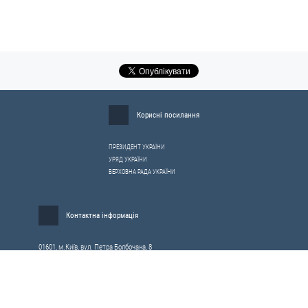
Корисні посилання
ПРЕЗИДЕНТ УКРАЇНИ
УРЯД УКРАЇНИ
ВЕРХОВНА РАДА УКРАЇНИ
Контактна інформація
01601, м.Київ, вул. Петра Болбочана, 8
Електронна адреса для звернень громадян:
gromada@rnbo.gov.ua
Телефони для надання інформації про звернення громадян та
запити на публічну інформацію: (044) 255-05-15, 255-06-49
Довідка про реєстрацію вхідної кореспонденції та інформація про