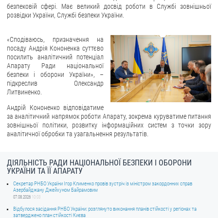
безпековій сфері. Має великий досвід роботи в Службі зовнішньої
розвідки України, Службі безпеки України.
ЗВЕРНЕННЯ ГРОМАДЯН
Звернення громадян
«Сподіваюсь, призначення на
посаду Андрія Кононенка суттєво
Електронне звернення
посилить аналітичний потенціал
Апарату Ради національної
ДОСТУП ДО ПУБЛІЧНОЇ ІНФОРМАЦІЇ
безпеки і оборони України», –
підкреслив Олександр
Організація доступу до публічної інформації
Литвиненко.
Запит на отримання публічної інформації
Андрій Кононенко відповідатиме
за аналітичний напрямок роботи Апарату, зокрема куруватиме питання
Облік публічної інформації
зовнішньої політики, розвитку інформаційних систем з точки зору
Питання запобігання корупції
аналітичної обробки та узагальнення результатів.
Публічні закупівлі
Внутрішній аудит
ДІЯЛЬНІСТЬ РАДИ НАЦІОНАЛЬНОЇ БЕЗПЕКИ І ОБОРОНИ
УКРАЇНИ ТА ЇЇ АПАРАТУ
ДЕРЖАВНИЙ РЕЄСТР САНКЦІЙ
Секретар РНБО України Ігор Клименко провів зустріч із міністром закордонних справ
Азербайджану Джейхуном Байрамовим
07.08.2026
10:03
Відбулося засідання РНБО України: розглянуто виконання планів стійкості у регіонах та
затверджено план стійкості Києва