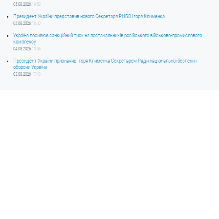
05.08.2026
19:52
Президент України представив нового Секретаря РНБО Ігоря Клименка
04.08.2026
18:40
Україна посилює санкційний тиск на постачальників російського військово-промислового
комплексу
04.08.2026
10:06
Президент України призначив Ігоря Клименка Секретарем Ради національної безпеки і
оборони України
03.08.2026
17:40