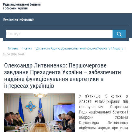
Рада національної безпеки
і оборони України
Контактна інформація
ПРО РНБОУ
Склад Ради національної безпеки і оборони України
Головна
Новини
Діяльність Ради національної безпеки і оборони України та її Апарату
Апарат Ради національної безпеки і оборони України
05.04.2024, 14:44
Правова основа діяльності Ради національної безпеки і оборони України
Олександр Литвиненко: Першочергове
Історична довідка про діяльність Ради національної безпеки і оборони України
завдання Президента України – забезпечити
надійне функціонування енергетики в
ОФІЦІЙНІ ДОКУМЕНТИ
інтересах українців
ПРЕСЦЕНТР
У п’ятницю, 5 квітня, в
Апараті РНБО України під
Новини
головуванням Секретаря
Ради національної безпеки і
Drone Deals
оборони України
Фотогалерея
Олександра Литвиненка
відбулася нарада про стан
Відеогалерея