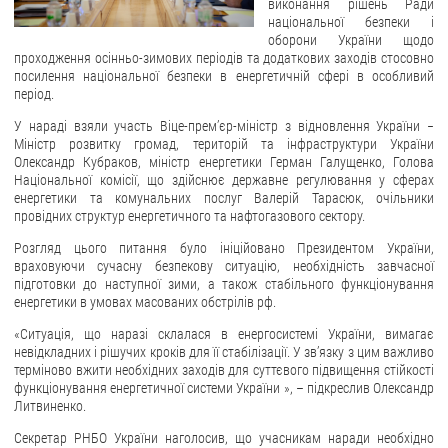
виконання рішень Ради
національної безпеки і
ЗВЕРНЕННЯ ГРОМАДЯН
оборони України щодо
проходження осінньо-зимових періодів та додаткових заходів стосовно
Звернення громадян
посилення національної безпеки в енергетичній сфері в особливий
період.
Електронне звернення
У нараді взяли участь Віце-прем’єр-міністр з відновлення України −
ДОСТУП ДО ПУБЛІЧНОЇ ІНФОРМАЦІЇ
Міністр розвитку громад, територій та інфраструктури України
Олександр Кубраков, міністр енергетики Герман Галущенко, Голова
Національної комісії, що здійснює державне регулювання у сферах
Організація доступу до публічної інформації
енергетики та комунальних послуг Валерій Тарасюк, очільники
Запит на отримання публічної інформації
провідних структур енергетичного та нафтогазового сектору.
Облік публічної інформації
Розгляд цього питання було ініційовано Президентом України,
враховуючи сучасну безпекову ситуацію, необхідність завчасної
Питання запобігання корупції
підготовки до наступної зими, а також стабільного функціонування
Публічні закупівлі
енергетики в умовах масованих обстрілів рф.
Внутрішній аудит
«Ситуація, що наразі склалася в енергосистемі України, вимагає
невідкладних і рішучих кроків для її стабілізації. У зв’язку з цим важливо
ДЕРЖАВНИЙ РЕЄСТР САНКЦІЙ
терміново вжити необхідних заходів для суттєвого підвищення стійкості
функціонування енергетичної системи України », – підкреслив Олександр
Литвиненко.
Секретар РНБО України наголосив, що учасникам наради необхідно