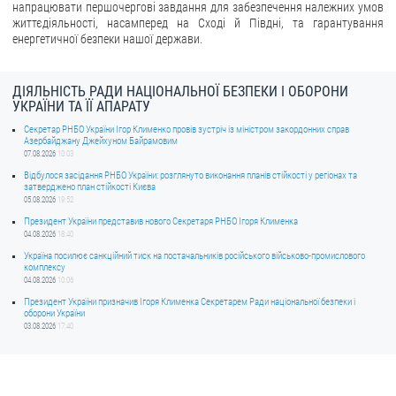
напрацювати першочергові завдання для забезпечення належних умов
життєдіяльності, насамперед на Сході й Півдні, та гарантування
енергетичної безпеки нашої держави.
ДІЯЛЬНІСТЬ РАДИ НАЦІОНАЛЬНОЇ БЕЗПЕКИ І ОБОРОНИ
УКРАЇНИ ТА ЇЇ АПАРАТУ
Секретар РНБО України Ігор Клименко провів зустріч із міністром закордонних справ
Азербайджану Джейхуном Байрамовим
07.08.2026
10:03
Відбулося засідання РНБО України: розглянуто виконання планів стійкості у регіонах та
затверджено план стійкості Києва
05.08.2026
19:52
Президент України представив нового Секретаря РНБО Ігоря Клименка
04.08.2026
18:40
Україна посилює санкційний тиск на постачальників російського військово-промислового
комплексу
04.08.2026
10:06
Президент України призначив Ігоря Клименка Секретарем Ради національної безпеки і
оборони України
03.08.2026
17:40