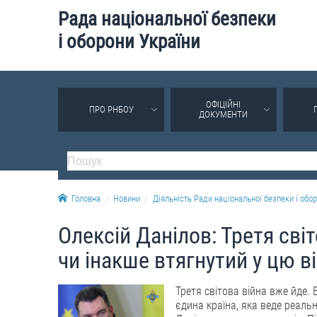
Рада національної безпеки
і оборони України
ОФІЦІЙНІ
ПРО РНБОУ
ДОКУМЕНТИ
Головна
Новини
Діяльність Ради національної безпеки і обор
Олексій Данілов: Третя світ
чи інакше втягнутий у цю в
Третя світова війна вже йде. 
єдина країна, яка веде реальн