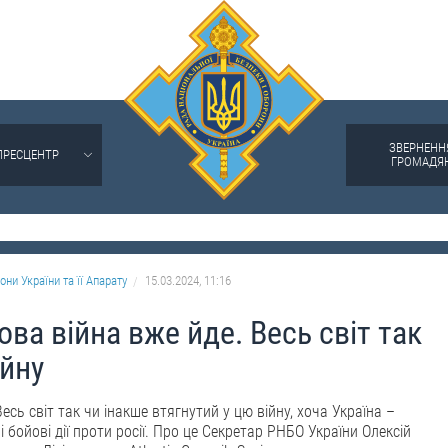
ЗВЕРНЕНН
ПРЕСЦЕНТР
ГРОМАДЯ
они України та її Апарату
15.03.2024, 11:16
ова війна вже йде. Весь світ так
ійну
Весь світ так чи інакше втягнутий у цю війну, хоча Україна –
і бойові дії проти росії. Про це Секретар РНБО України Олексій