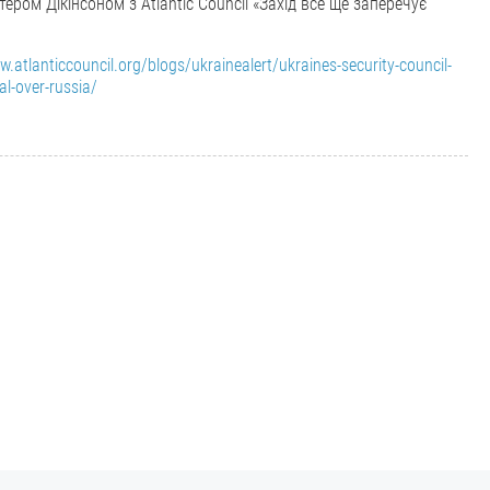
тером Дікінсоном з Atlantic Council «Захід все ще заперечує
w.atlanticcouncil.org/blogs/ukrainealert/ukraines-security-council-
ial-over-russia/