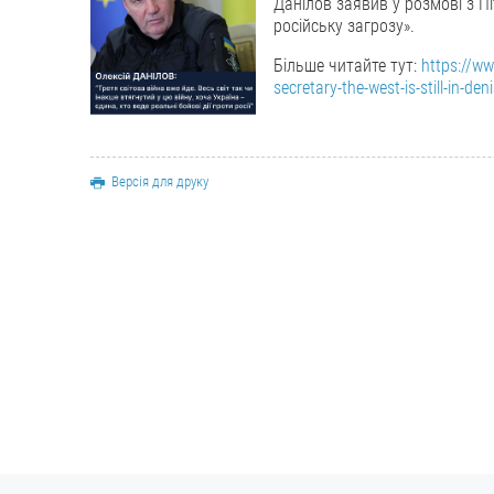
Данілов заявив у розмові з Пі
російську загрозу».
Більше читайте тут:
https://ww
secretary-the-west-is-still-in-den
Версія для друку