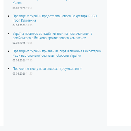
Києва
05.08.2026
19:52
Президент України представив нового Секретаря РНБО
Ігоря Клименка
04.08.2026
18:40
Україна посилює санкційний тиск на постачальників
російського військово-промислового комплексу
04.08.2026
10:06
Президент України призначив Ігоря Клименка Секретарем
Ради національної безпеки і оборони України
03.08.2026
17:40
Посилення тиску на агресора: підсумки липня
03.08.2026
11:50