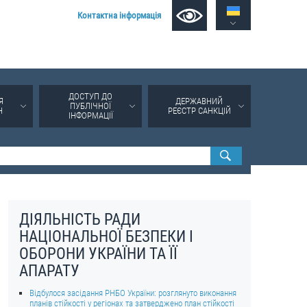
Контактна інформація
ДОСТУП ДО
Я
ДЕРЖАВНИЙ
ПУБЛІЧНОЇ
Н
РЕЄСТР САНКЦІЙ
ІНФОРМАЦІЇ
ДІЯЛЬНІСТЬ РАДИ
НАЦІОНАЛЬНОЇ БЕЗПЕКИ І
ОБОРОНИ УКРАЇНИ ТА ЇЇ
АПАРАТУ
Відбулося засідання РНБО України: розглянуто виконання
планів стійкості у регіонах та затверджено план стійкості