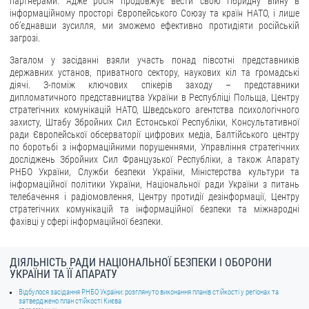
партнерами. Адже росія продовжує вести свою гібридну війну в
інформаційному просторі Європейського Союзу та країн НАТО, і лише
об’єднавши зусилля, ми зможемо ефективно протидіяти російській
загрозі.
Загалом у засіданні взяли участь понад півсотні представників
державних установ, приватного сектору, наукових кіл та громадські
діячі. З-поміж ключових спікерів заходу – представники
дипломатичного представництва України в Республіці Польща, Центру
стратегічних комунікацій НАТО, Шведського агентства психологічного
захисту, Штабу Збройних Сил Естонської Республіки, Консультативної
ради Європейської обсерваторії цифрових медіа, Балтійського центру
по боротьбі з інформаційними порушеннями, Управління стратегічних
досліджень Збройних Сил Французької Республіки, а також Апарату
РНБО України, Служби безпеки України, Міністерства культури та
інформаційної політики України, Національної ради України з питань
телебачення і радіомовлення, Центру протидії дезінформації, Центру
стратегічних комунікацій та інформаційної безпеки та міжнародні
фахівці у сфері інформаційної безпеки.
ДІЯЛЬНІСТЬ РАДИ НАЦІОНАЛЬНОЇ БЕЗПЕКИ І ОБОРОНИ
УКРАЇНИ ТА ЇЇ АПАРАТУ
Відбулося засідання РНБО України: розглянуто виконання планів стійкості у регіонах та
затверджено план стійкості Києва