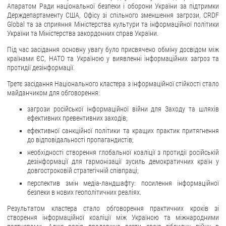
Апаратом Ради національної безпеки і оборони України за підтримки
Держдепартаменту США, Офісу зі спільного зменшення загрози, CRDF
ЗВЕРНЕННЯ ГРОМАДЯН
Global та за сприяння Міністерства культури та інформаційної політики
України та Міністерства закордонних справ України.
Звернення громадян
Під час засідання основну увагу було присвячено обміну досвідом між
Електронне звернення
країнами ЄС, НАТО та Україною у виявленні інформаційних загроз та
протидії дезінформації.
ДОСТУП ДО ПУБЛІЧНОЇ ІНФОРМАЦІЇ
Третє засідання Національного кластера з інформаційної стійкості стало
майданчиком для обговорення:
Організація доступу до публічної інформації
Запит на отримання публічної інформації
загрози російської інформаційної війни для Заходу та шляхів
ефективних превентивних заходів;
Облік публічної інформації
ефективної санкційної політики та кращих практик притягнення
Питання запобігання корупції
до відповідальності пропагандистів;
Публічні закупівлі
необхідності створення глобальної коаліції з протидії російській
дезінформації для гармонізації зусиль демократичних країн у
Внутрішній аудит
довгостроковій стратегічній співпраці;
перспектив змін медіа-ландшафту: посилення інформаційної
ДЕРЖАВНИЙ РЕЄСТР САНКЦІЙ
безпеки в нових геополітичних реаліях.
Результатом кластера стало обговорення практичних кроків зі
створення інформаційної коаліції між Україною та міжнародними