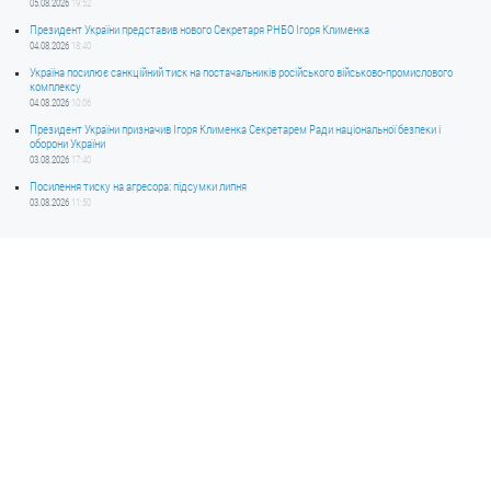
05.08.2026
19:52
Президент України представив нового Секретаря РНБО Ігоря Клименка
04.08.2026
18:40
Україна посилює санкційний тиск на постачальників російського військово-промислового
комплексу
04.08.2026
10:06
Президент України призначив Ігоря Клименка Секретарем Ради національної безпеки і
оборони України
03.08.2026
17:40
Посилення тиску на агресора: підсумки липня
03.08.2026
11:50