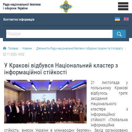
Рада національної безпеки
і оборони України
Контактна інформація
ПРО РНБОУ
Склад Ради національної безпеки і оборони України
Головна
Новини
Діяльність Ради національної безпеки і оборони України та її Апарату
Апарат Ради національної безпеки і оборони України
22.11.2023, 16:02
Правова основа діяльності Ради національної безпеки і оборони України
У Кракові відбувся Національний кластер з
Історична довідка про діяльність Ради національної безпеки і оборони України
інформаційної стійкості
ОФІЦІЙНІ ДОКУМЕНТИ
21 листопада у
польському Кракові
ПРЕСЦЕНТР
відбулось третє
засідання
Національного
Новини
кластера з
Drone Deals
інформаційної
стійкості «Глобальна
Фотогалерея
інформаційна
стійкість: внесок України в міжнародну безпеку». Захід організовано
Відеогалерея