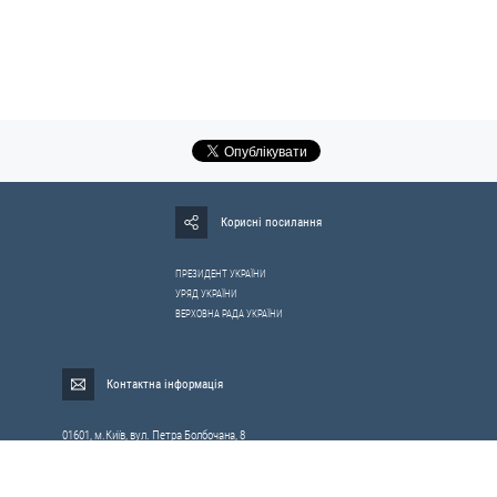
Корисні посилання
ПРЕЗИДЕНТ УКРАЇНИ
УРЯД УКРАЇНИ
ВЕРХОВНА РАДА УКРАЇНИ
Контактна інформація
01601, м.Київ, вул. Петра Болбочана, 8
Електронна адреса для звернень громадян:
gromada@rnbo.gov.ua
Телефони для надання інформації про звернення громадян та
запити на публічну інформацію: (044) 255-05-15, 255-06-49