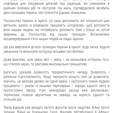
співпраця для з’ясування деталей про українців, які опинилися в
районах бойових дій та обстрілів. На жаль, підтвердилася загибель
ЗВЕРНЕННЯ ГРОМАДЯН
двох громадян України. Мої співчуття рідним і близьким.
Звернення громадян
Посольство України в Ізраїлі, усі наші дипломати, які опікуються цим
регіоном, разом із розвідкою працюють цілодобово, щоб допомогти
Електронне звернення
всім нашим людям, які потребують допомоги. Вже є більш як сотня
звернень до Посольства від наших громадян. Встановлено
ДОСТУП ДО ПУБЛІЧНОЇ ІНФОРМАЦІЇ
місцеперебування п’яти наших людей на півдні Ізраїлю.
Організація доступу до публічної інформації
Ще раз звертаюся до всіх громадян України в Ізраїлі: будь ласка, будьте
уважними та виконуйте інструкції місцевих сил безпеки.
Запит на отримання публічної інформації
Дуже важливо, щоб увесь світ – увесь – не залишився осторонь того,
Облік публічної інформації
що сталося зараз, та реагував максимально принципово.
Питання запобігання корупції
Багатьох уразила зухвалість терористичного нападу. Зухвалість і
Публічні закупівлі
ретельна підготовленість. Якщо терористи можуть собі це дозволити,
значить, це загроза далеко не одній країні. І наступного тижня будемо
Внутрішній аудит
працювати – разом із нашими партнерами – заради єдності світу в
протистоянні терору. Різні міжнародні заходи вже заплановані.
ДЕРЖАВНИЙ РЕЄСТР САНКЦІЙ
Українська позиція звучатиме, як завжди, на користь єдності та
спільних дій.
Терор відкрив уже занадто багато фронтів проти людства. Війна проти
України. Війна на Близькому Сході. Жахливі дестабілізації в Африці.