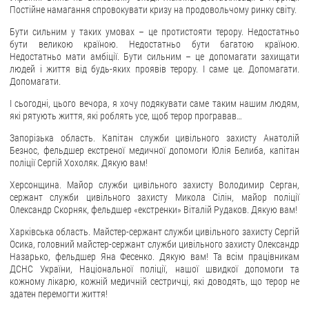
Постійне намагання спровокувати кризу на продовольчому ринку світу.
Бути сильним у таких умовах – це протистояти терору. Недостатньо
бути великою країною. Недостатньо бути багатою країною.
Недостатньо мати амбіції. Бути сильним – це допомагати захищати
людей і життя від будь-яких проявів терору. І саме це. Допомагати.
Допомагати.
І сьогодні, цього вечора, я хочу подякувати саме таким нашим людям,
які рятують життя, які роблять усе, щоб терор програвав…
Запорізька область. Капітан служби цивільного захисту Анатолій
Безнос, фельдшер екстреної медичної допомоги Юлія Белиба, капітан
поліції Сергій Хохоляк. Дякую вам!
Херсонщина. Майор служби цивільного захисту Володимир Серган,
сержант служби цивільного захисту Микола Сілін, майор поліції
Олександр Скорняк, фельдшер «екстренки» Віталій Рудаков. Дякую вам!
Харківська область. Майстер-сержант служби цивільного захисту Сергій
Осика, головний майстер-сержант служби цивільного захисту Олександр
Назарько, фельдшер Яна Фесенко. Дякую вам! Та всім працівникам
ДСНС України, Національної поліції, нашої швидкої допомоги та
кожному лікарю, кожній медичній сестричці, які доводять, що терор не
здатен перемогти життя!