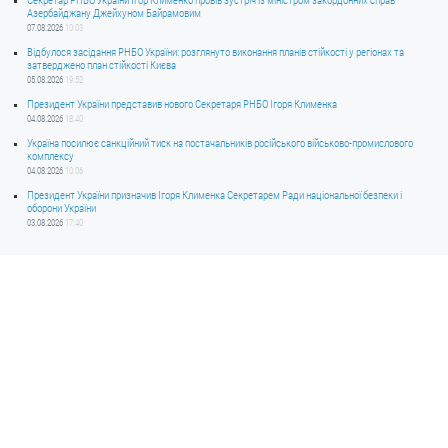
Секретар РНБО України Ігор Клименко провів зустріч із міністром закордонних справ
Азербайджану Джейхуном Байрамовим
07.08.2026
10:03
Відбулося засідання РНБО України: розглянуто виконання планів стійкості у регіонах та
затверджено план стійкості Києва
05.08.2026
19:52
Президент України представив нового Секретаря РНБО Ігоря Клименка
04.08.2026
18:40
Україна посилює санкційний тиск на постачальників російського військово-промислового
комплексу
04.08.2026
10:06
Президент України призначив Ігоря Клименка Секретарем Ради національної безпеки і
оборони України
03.08.2026
17:40