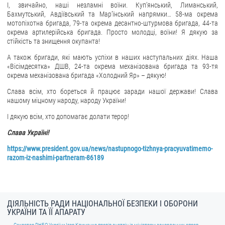
І, звичайно, наші незламні воїни. Куп’янський, Лиманський,
Бахмутський, Авдіївський та Марʼїнський напрямки… 58-ма окрема
мотопіхотна бригада, 79-та окрема десантно-штурмова бригада, 44-та
окрема артилерійська бригада. Просто молодці, воїни! Я дякую за
стійкість та знищення окупанта!
А також бригади, які мають успіхи в наших наступальних діях. Наша
«Вісімдесятка» ДШВ, 24-та окрема механізована бригада та 93-тя
окрема механізована бригада «Холодний Яр» – дякую!
Слава всім, хто бореться й працює заради нашої держави! Слава
нашому міцному народу, народу України!
І дякую всім, хто допомагає долати терор!
Слава Україні!
https://www.president.gov.ua/news/nastupnogo-tizhnya-pracyuvatimemo-
razom-iz-nashimi-partneram-86189
ДІЯЛЬНІСТЬ РАДИ НАЦІОНАЛЬНОЇ БЕЗПЕКИ І ОБОРОНИ
УКРАЇНИ ТА ЇЇ АПАРАТУ