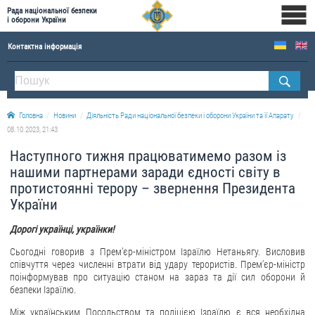
Рада національної безпеки
і оборони України
Контактна інформація
ПРО РНБОУ
Склад Ради національної безпеки і оборони України
Головна
Новини
Діяльність Ради національної безпеки і оборони України та її Апарату
Апарат Ради національної безпеки і оборони України
08.10.2023, 21:43
Правова основа діяльності Ради національної безпеки і оборони України
Наступного тижня працюватимемо разом із
Історична довідка про діяльність Ради національної безпеки і оборони України
нашими партнерами заради єдності світу в
протистоянні терору – звернення Президента
ОФІЦІЙНІ ДОКУМЕНТИ
України
ПРЕСЦЕНТР
Дорогі українці, українки!
Новини
Сьогодні говорив з Прем’єр-міністром Ізраїлю Нетаньягу. Висловив
співчуття через численні втрати від удару терористів. Прем’єр-міністр
Drone Deals
поінформував про ситуацію станом на зараз та дії сил оборони й
безпеки Ізраїлю.
Фотогалерея
Відеогалерея
Між українським Посольством та поліцією Ізраїлю є вся необхідна