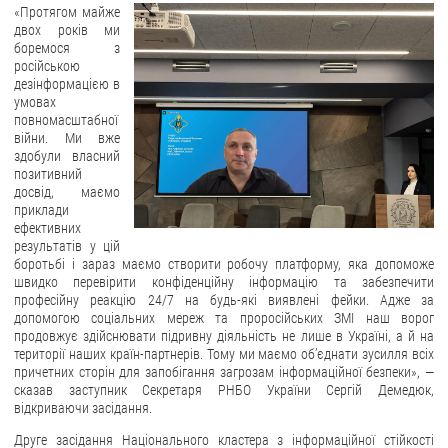
«Протягом майже
двох років ми
боремося з
російською
дезінформацією в
умовах
повномасштабної
війни. Ми вже
здобули власний
позитивний
досвід, маємо
приклади
ефективних
результатів у цій
боротьбі і зараз маємо створити робочу платформу, яка допоможе
швидко перевірити конфіденційну інформацію та забезпечити
професійну реакцію 24/7 на будь-які виявлені фейки. Адже за
допомогою соціальних мереж та проросійських ЗМІ наш ворог
продовжує здійснювати підривну діяльність не лише в Україні, а й на
території наших країн-партнерів. Тому ми маємо об’єднати зусилля всіх
причетних сторін для запобігання загрозам інформаційної безпеки», —
сказав заступник Секретаря РНБО України Сергій Демедюк,
відкриваючи засідання.
Друге засідання Національного кластера з інформаційної стійкості