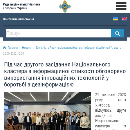
Рада національної безпеки
і оборони України
Контактна інформація
ПРО РНБОУ
Склад Ради національної безпеки і оборони України
Головна
Новини
Діяльність Ради національної безпеки і оборони України та її Апарату
Апарат Ради національної безпеки і оборони України
22.09.2023, 12:28
Правова основа діяльності Ради національної безпеки і оборони України
Під час другого засідання Національного
Історична довідка про діяльність Ради національної безпеки і оборони України
кластера з інформаційної стійкості обговорено
використання інноваційних технологій у
ОФІЦІЙНІ ДОКУМЕНТИ
боротьбі з дезінформацією
ПРЕСЦЕНТР
21 вересня 2023
року в місті
Новини
Ужгород
відбулось друге
Drone Deals
засідання
Фотогалерея
Національного
кластера з
Відеогалерея