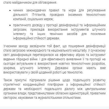
стало майданчиком для обговорення:
чинних законодавчих правил та норм для регулювання
діяльності ІТ-гігантів, провідних іноземних технологічних
компаній, соціальних мереж;
практичного досвіду у протидії дезінформації та інформаційним
загрозам, прикладів використання інструментів штучного
інтелекту та інших технічних засобів для посилення
інформаційної стійкості держави.
Учасники заходу засвідчили той факт, що поширення дезінформації
стало загрозою міжнародного та національного масштабу. У сучасному
світі дезінформація перетворилася на ефективну зброю та інструмент
ведення гібридної війни. І для ефективного виявлення її та протидії на
сьогодні актуальним є використання новітніх технологічних розробок,
зокрема, штучного інтелекту. Державні органи мають вже
використовувати у своїй щоденній роботі цю технологію.
Також присутні підтримали рішення щодо подальшого розвитку
стратегічної координаційної платформи з інформаційної стійкості
держави та необхідності подальшого діалогу між центральними
органами влади, представництвами обласних адміністрацій, приватним
сектором, науковими та журналістськими спільнотами.