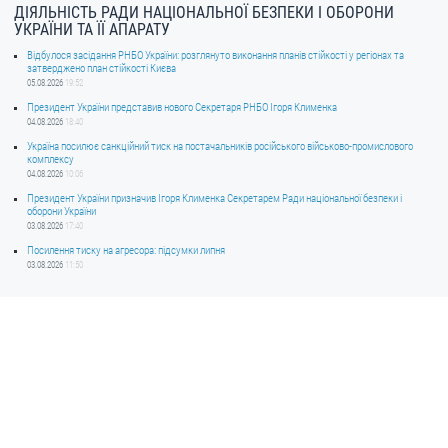
ДІЯЛЬНІСТЬ РАДИ НАЦІОНАЛЬНОЇ БЕЗПЕКИ І ОБОРОНИ
УКРАЇНИ ТА ЇЇ АПАРАТУ
Відбулося засідання РНБО України: розглянуто виконання планів стійкості у регіонах та
затверджено план стійкості Києва
05.08.2026
19:52
Президент України представив нового Секретаря РНБО Ігоря Клименка
04.08.2026
18:40
Україна посилює санкційний тиск на постачальників російського військово-промислового
комплексу
04.08.2026
10:06
Президент України призначив Ігоря Клименка Секретарем Ради національної безпеки і
оборони України
03.08.2026
17:40
Посилення тиску на агресора: підсумки липня
03.08.2026
11:50