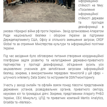
інформаційної
стійкості на тему:
ЗВЕРНЕННЯ ГРОМАДЯН
«Посилення
інформаційної
Звернення громадян
стійкості держави
та протидія
Електронне звернення
дезінформації в
умовах гібридної війни рф проти України». Захід організовано Апаратом
ДОСТУП ДО ПУБЛІЧНОЇ ІНФОРМАЦІЇ
Ради національної безпеки і оборони України за підтримки
Держдепартаменту США, Офісу зі спільного зменшення загрози, CRDF
Global та за сприяння Міністерства культури та інформаційної політики
Організація доступу до публічної інформації
України.
Запит на отримання публічної інформації
Під час засідання було обговорено питання створення координаційної
Облік публічної інформації
платформи задля розвитку та налагодження державно-приватного
партнерства у протидії дезінформації, об’єднання зусиль усіх
Питання запобігання корупції
зацікавлених учасників для запобігання загрозам інформаційній
Публічні закупівлі
безпеці, зокрема, з використанням передових технологій у цій сфері –
штучного інтелекту, Data Scienc та інструментів OSINT-моніторингу.
Внутрішній аудит
Участь у заході онлайн та офлайн взяли понад півсотні представників
ДЕРЖАВНИЙ РЕЄСТР САНКЦІЙ
державних установ, розвідувальних органів, приватного сектору,
наукових кіл та громадські діячі. Зокрема, представники Апарату РНБО
України, СБУ, Мінкульту, ЦПД та приватних компаній Mantis Analytics,
Griselda та «Матезіс».