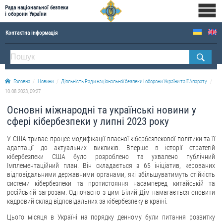
Рада національної безпеки
і оборони України
Контактна інформація
ПРО РНБОУ
Склад Ради національної безпеки і оборони України
Головна
Новини
Діяльність Ради національної безпеки і оборони України та її Апарату
Апарат Ради національної безпеки і оборони України
10.08.2023, 09:27
Правова основа діяльності Ради національної безпеки і оборони України
Основні міжнародні та українські новини у
Історична довідка про діяльність Ради національної безпеки і оборони України
сфері кібербезпеки у липні 2023 року
ОФІЦІЙНІ ДОКУМЕНТИ
У США триває процес модифікації власної кібербезпекової політики та її
адаптації до актуальних викликів. Вперше в історії стратегій
ПРЕСЦЕНТР
кібербезпеки США було розроблено та ухвалено публічний
Імплементаційний план. Він складається з 65 ініціатив, керованих
відповідальними державними органами, які збільшуватимуть стійкість
Новини
системи кібербезпеки та протистояння насамперед китайській та
Drone Deals
російській загрозам. Одночасно з цим Білий Дім намагається оновити
кадровий склад відповідальних за кібербезпеку в країні.
Фотогалерея
Цього місяця в Україні на порядку денному були питання розвитку
Відеогалерея