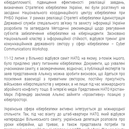
кібердипломатії, підвищення ефективності реалізації завдань,
визначених Стратегією кібербезпеки України, які були розглянуті на
ЗВЕРНЕННЯ ГРОМАДЯН
засіданні Національного координаційного центру кібербезпеки при
РНБО України. У рамках реалізації Стратегії кібербезпеки Адміністрація
Звернення громадян
Державної служби спеціального зв'язку та захисту інформації України
розробила та затвердила Методичні рекомендації щодо реагування
Електронне звернення
суб’єктів забезпечення кібербезпеки на кіберінциденти. Засновано
Національний кластер з інформаційної стійкості, відбувся тренінг для
ДОСТУП ДО ПУБЛІЧНОЇ ІНФОРМАЦІЇ
комунікаційників державного сектору у сфері кібербезпеки – Cyber
Communications Workshop.
Організація доступу до публічної інформації
11-12 липня у Вільнюсі відбувся саміт НАТО, на якому, з-поміж іншого,
Запит на отримання публічної інформації
було приділено увагу питанням кібербезпеки. Документи, що ухвалені
учасниками саміту, є засекреченими, водночас, з публікацій експертів та
Облік публічної інформації
заяв представників Альянсу можна зробити висновок, що йдеться про
Питання запобігання корупції
посилення взаємодії з приватним сектором, постійну присутність
військових кіберспеціалістів у мережах, а не лише під час міжнародного
Публічні закупівлі
збройного конфлікту тощо. В інтерв’ю медіа Представник НАТО Крістіан-
Марк Ліфлендер закликав Альянс зайняти «проактивну» позицію у
Внутрішній аудит
кіберпросторі.
ДЕРЖАВНИЙ РЕЄСТР САНКЦІЙ
Українська сфера кібербезпеки активно інтегрується до міжнародної
спільноти. Так, під час візиту до штаб-квартири НАТО, який відбувся
напередодні Вільнюського саміту, українська делегація розповіла про
уроки кібервійни, що триває, а також представила потреби та