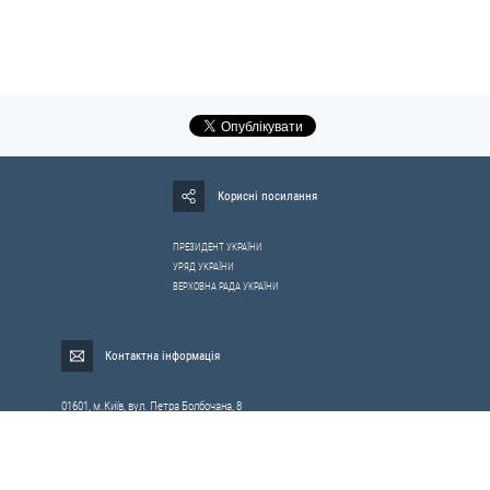
Корисні посилання
ПРЕЗИДЕНТ УКРАЇНИ
УРЯД УКРАЇНИ
ВЕРХОВНА РАДА УКРАЇНИ
Контактна інформація
01601, м.Київ, вул. Петра Болбочана, 8
Електронна адреса для звернень громадян:
gromada@rnbo.gov.ua
Телефони для надання інформації про звернення громадян та
запити на публічну інформацію: (044) 255-05-15, 255-06-49
Довідка про реєстрацію вхідної кореспонденції та інформація про