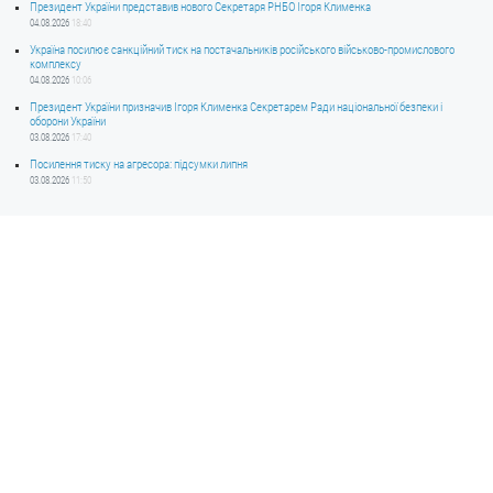
Президент України представив нового Секретаря РНБО Ігоря Клименка
04.08.2026
18:40
Україна посилює санкційний тиск на постачальників російського військово-промислового
комплексу
04.08.2026
10:06
Президент України призначив Ігоря Клименка Секретарем Ради національної безпеки і
оборони України
03.08.2026
17:40
Посилення тиску на агресора: підсумки липня
03.08.2026
11:50