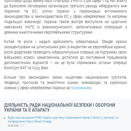
пропозиції щодо майбутньої співпраці з НАТО у цій сфері. Під час візиту
до Брюсселя обговорено організацію третього раунду кібердіалогу між
Україною та ЄС, успіхи України у гармонізації вітчизняного
законодавства із законодавством ЄС у сфері кібербезпеки, та напрями
подальшої взаємодії. Україна також вкотре виступила на щорічних
навчаннях НАТО із взаємосумісності, започатковано співпрацю з
деякими аналітичними європейськими структурами.
Китай та росія і надалі здійснюють кібероперації. Обидві країни
сконцентровані на шпигунських діях (з акцентом на європейські країни).
росія додатково проводить кібершпигунські операції на підтримку своєї
військової агресії, намагаючись дістатися до листування працівників
дипломатичних відомств – на це були спрямовані останні операції
RomCom RAT та Cozy Bear.
Більше про законодавчі зміни, ініціативи національних суб’єктів,
тенденції, прогнози та аналітичні оцінки, міжнародні та українські
новини у сфері кібербезпеки України за
посиланням
.
ДІЯЛЬНІСТЬ РАДИ НАЦІОНАЛЬНОЇ БЕЗПЕКИ І ОБОРОНИ
УКРАЇНИ ТА ЇЇ АПАРАТУ
Відбулося засідання РНБО України: розглянуто виконання планів стійкості у регіонах та
затверджено план стійкості Києва
05.08.2026
19:52