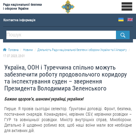
Рада національної безпеки
і оборони України
Контактна інформація
ПРО РНБОУ
Склад Ради національної безпеки і оборони України
Головна
Новини
Діяльність Ради національної безпеки і оборони України та її Апарату
Апарат Ради національної безпеки і оборони України
17.07.2023, 23:01
Правова основа діяльності Ради національної безпеки і оборони України
Україна, ООН і Туреччина спільно можуть
Історична довідка про діяльність Ради національної безпеки і оборони України
забезпечити роботу продовольчого коридору
та інспектування суден – звернення
ОФІЦІЙНІ ДОКУМЕНТИ
Президента Володимира Зеленського
ПРЕСЦЕНТР
Бажаю здоров’я, шановні українці, українки!
Новини
Перше. Я провів сьогодні селектор. Ґрунтовні доповіді. Фронт, безпека,
постачання снарядів. Командувачі, керівник СБУ, керівники розвідки –
Drone Deals
ГУР та зовнішньої розвідки. Міністр внутрішніх справ, Міноборони.
Детально й щоденно робимо все, щоб наші воїни мали все необхідне
Фотогалерея
для активних дій.
Відеогалерея