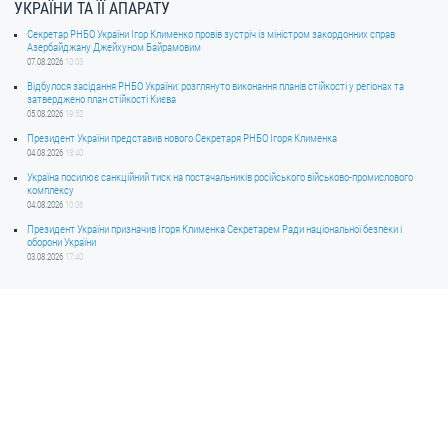
УКРАЇНИ ТА ЇЇ АПАРАТУ
Секретар РНБО України Ігор Клименко провів зустріч із міністром закордонних справ
Азербайджану Джейхуном Байрамовим
07.08.2026
10:03
Відбулося засідання РНБО України: розглянуто виконання планів стійкості у регіонах та
затверджено план стійкості Києва
05.08.2026
19:52
Президент України представив нового Секретаря РНБО Ігоря Клименка
04.08.2026
18:40
Україна посилює санкційний тиск на постачальників російського військово-промислового
комплексу
04.08.2026
10:06
Президент України призначив Ігоря Клименка Секретарем Ради національної безпеки і
оборони України
03.08.2026
17:40