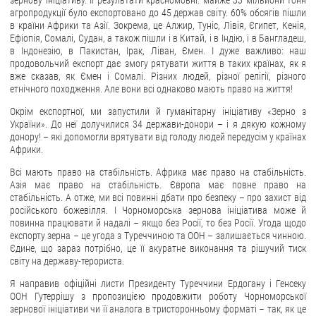
зернову ініціативу. Її результати красномовні: майже 33 мільйони тонн
агропродукції було експортовано до 45 держав світу. 60% обсягів пішли
в країни Африки та Азії. Зокрема, це Алжир, Туніс, Лівія, Єгипет, Кенія,
Ефіопія, Сомалі, Судан, а також пішли і в Китай, і в Індію, і в Бангладеш,
в Індонезію, в Пакистан, Ірак, Ліван, Ємен. І дуже важливо: наш
продовольчий експорт дає змогу рятувати життя в таких країнах, як я
вже сказав, як Ємен і Сомалі. Різних людей, різної релігії, різного
етнічного походження. Але вони всі однаково мають право на життя!
Окрім експортної, ми запустили й гуманітарну ініціативу «Зерно з
України». До неї долучилися 34 держави-донори – і я дякую кожному
донору! – які допомогли врятувати від голоду людей передусім у країнах
Африки.
Всі мають право на стабільність. Африка має право на стабільність.
Азія має право на стабільність. Європа має повне право на
стабільність. А отже, ми всі повинні дбати про безпеку – про захист від
російського божевілля. І Чорноморська зернова ініціатива може й
повинна працювати й надалі – якщо без Росії, то без Росії. Угода щодо
експорту зерна – це угода з Туреччиною та ООН – залишається чинною.
Єдине, що зараз потрібно, це її акуратне виконання та рішучий тиск
світу на державу-терориста.
Я направив офіційні листи Президенту Туреччини Ердогану і Генсеку
ООН Гутеррішу з пропозицією продовжити роботу Чорноморської
зернової ініціативи чи її аналога в тристоронньому форматі – так, як це