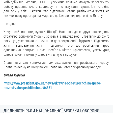
найнадійніше. Україна, ООН і Туреччина спільно можуть забезпечити
роботу продовольчого коридору та інспектування суден. Це потрібно
для всіх у світі. І кожен, хто підтримає, стане рятівником життя на
величезному просторі від Марокко до Китаю, від Індонезії до Лівану.
Ще одне.
Хочу особливо подякувати Швеції. Наші шведські друзі затвердили
стратегію допомоги Україні, зокрема з відбудовою. Стратегію до 27-го
року. Це дуже важливо – сигнали довгострокової підтримки. Підтримки
життя, відновлення життя, підтримки того, що російський терор
однозначно прогр
а
є. Пане Прем’єр-міністре Крістерссон, увесь уряд
Швеції, кожен і кожна у Швеції – я дякую вам дуже!
Слава всім, хто допомагає нам захищатися від російського терору!
Слава кожному нашому воїну! Слава нашому прекрасному народу!
Слава Україні!
https://www.president.gov.ua/news/ukrayina-oon-i-turechchina-spilno-
mozhut-zabezpechiti-robotu-84381
ДІЯЛЬНІСТЬ РАДИ НАЦІОНАЛЬНОЇ БЕЗПЕКИ І ОБОРОНИ