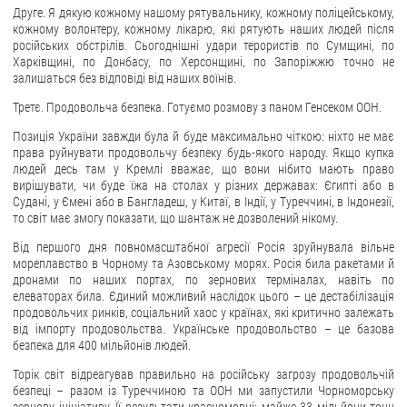
Друге. Я дякую кожному нашому рятувальнику, кожному поліцейському,
кожному волонтеру, кожному лікарю, які рятують наших людей після
ЗВЕРНЕННЯ ГРОМАДЯН
російських обстрілів. Сьогоднішні удари терористів по Сумщині, по
Харківщині, по Донбасу, по Херсонщині, по Запоріжжю точно не
Звернення громадян
залишаться без відповіді від наших воїнів.
Електронне звернення
Третє. Продовольча безпека. Готуємо розмову з паном Генсеком ООН.
ДОСТУП ДО ПУБЛІЧНОЇ ІНФОРМАЦІЇ
Позиція України завжди була й буде максимально чіткою: ніхто не має
права руйнувати продовольчу безпеку будь-якого народу. Якщо купка
Організація доступу до публічної інформації
людей десь там у Кремлі вважає, що вони нібито мають право
вирішувати, чи буде їжа на столах у різних державах: Єгипті або в
Запит на отримання публічної інформації
Судані, у Ємені або в Бангладеш, у Китаї, в Індії, у Туреччині, в Індонезії,
то світ має змогу показати, що шантаж не дозволений нікому.
Облік публічної інформації
Від першого дня повномасштабної агресії Росія зруйнувала вільне
Питання запобігання корупції
мореплавство в Чорному та Азовському морях. Росія била ракетами й
Публічні закупівлі
дронами по наших портах, по зернових терміналах, навіть по
елеваторах била. Єдиний можливий наслідок цього – це дестабілізація
Внутрішній аудит
продовольчих ринків, соціальний хаос у країнах, які критично залежать
від імпорту продовольства. Українське продовольство – це базова
ДЕРЖАВНИЙ РЕЄСТР САНКЦІЙ
безпека для 400 мільйонів людей.
Торік світ відреагував правильно на російську загрозу продовольчій
безпеці – разом із Туреччиною та ООН ми запустили Чорноморську