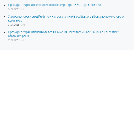
Президент України представив нового Секретаря РНБО Ігоря Клименка
04.08.2026
18:40
Україна посилює санкційний тиск на постачальників російського військово-промислового
комплексу
04.08.2026
10:06
Президент України призначив Ігоря Клименка Секретарем Ради національної безпеки і
оборони України
03.08.2026
17:40