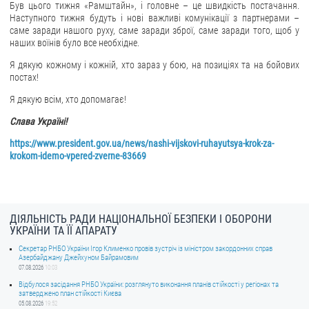
Був цього тижня «Рамштайн», і головне – це швидкість постачання.
Наступного тижня будуть і нові важливі комунікації з партнерами –
саме заради нашого руху, саме заради зброї, саме заради того, щоб у
наших воїнів було все необхідне.
Я дякую кожному і кожній, хто зараз у бою, на позиціях та на бойових
постах!
Я дякую всім, хто допомагає!
Слава Україні!
https://www.president.gov.ua/news/nashi-vijskovi-ruhayutsya-krok-za-
krokom-idemo-vpered-zverne-83669
ДІЯЛЬНІСТЬ РАДИ НАЦІОНАЛЬНОЇ БЕЗПЕКИ І ОБОРОНИ
УКРАЇНИ ТА ЇЇ АПАРАТУ
Секретар РНБО України Ігор Клименко провів зустріч із міністром закордонних справ
Азербайджану Джейхуном Байрамовим
07.08.2026
10:03
Відбулося засідання РНБО України: розглянуто виконання планів стійкості у регіонах та
затверджено план стійкості Києва
05.08.2026
19:52