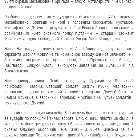
23-тя окрема механізована бригада – дякую! Артилеристи 44-ї бригади
– вдячний вам!
ЗВЕРНЕННЯ ГРОМАДЯН
Особливо відзначу роту ударних безпілотників 47-ї окремої
механізованої бригади на чолі з головним сержантом Рустамом
Звернення громадян
Мустафаєвим. Дякую за результат, воїни! Екіпаж броньованої машини
Електронне звернення
розмінування 70-го окремого полку підтримки – старший сержант
Микола Нікандров і молодший сержант Роман Лісін. Молодці, хлопці!
ДОСТУП ДО ПУБЛІЧНОЇ ІНФОРМАЦІЇ
Наша Нацгвардія – дякую всім вам! А особливо відзначу головного
сержанта Василя Ковиліна та командира взводу Дениса Зеленого, 4-й
Організація доступу до публічної інформації
батальйон оперативного призначення, 1-ша Президентська бригада
Нацгвардії. Дякую! Хлопці виконують завдання на Луганщині, під
Запит на отримання публічної інформації
Білогорівкою.
Облік публічної інформації
Наші прикордонники… Особливо відзначу Луцький та Львівській
Питання запобігання корупції
прикордонні загони. Старший солдат Василь Куцик, Авдіївський
напрямок, – дуже ефективний у відбитті штурмів. Дякую! Сержант
Публічні закупівлі
Вадим Дружина, Сіверський напрямок, – успішно «мінусує» солдатів і
Внутрішній аудит
техніку ворога. Дякую!
І звичайно, наші захисники неба. За тиждень більше ніж сотня групових
ДЕРЖАВНИЙ РЕЄСТР САНКЦІЙ
авіаударів по позиціях і тилах ворога. Дякую, наші пілоти! За сім днів
знищено майже три десятки ракет і близько півсотні ударних дронів. А
окремо відзначу оборонців неба Київщини. 96-та Київська зенітна
ракетна бригада Повітряних сил – дякую! Усі «Калібри» та «Кинджали»