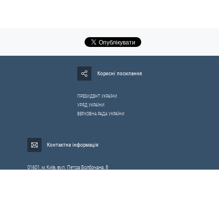
Корисні посилання
ПРЕЗИДЕНТ УКРАЇНИ
УРЯД УКРАЇНИ
ВЕРХОВНА РАДА УКРАЇНИ
Контактна інформація
01601, м.Київ, вул. Петра Болбочана, 8
Електронна адреса для звернень громадян:
gromada@rnbo.gov.ua
Телефони для надання інформації про звернення громадян та
запити на публічну інформацію: (044) 255-05-15, 255-06-49
Довідка про реєстрацію вхідної кореспонденції та інформація про
вихідну кореспонденцію Апарату РНБОУ: (044) 255-05-50, 255-06-34, 255-06-50