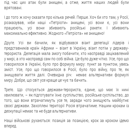
під час цих атак були знищені, а отже, життя наших людей були
врятовані.
І до того ж хочу сказати про кілька речей. Перше. Хоч би хто там, у Росії,
розказував, ніби наші «Петріоти» знищені, усі вони є, усі вони
працюють, усі вони збивають російські ракети. І збивають
максимально ефективно. Жодного «Петріота» не знищено!
Друге. Усі ви бачили, як відбувався візит делегації лідерів і
представників країн Африки – візит в Україну, візит потім у державу-
терориста. Делегація мала змогу побачити, хто насправді зацікавлений
у мирі, а хто насправді сам по собі війна. Це було дуже чітко. Усе, про що
говорилося в Україні, було про формулу миру: пункт за пунктом, увесь
зміст. Усе, про що говорилося в Росії, було про війну, про те, як
знищувати життя далі. Очевидна річ: немає альтернативи формулі
миру. Добре, що світ усе краще це чує та бачить.
Третє. Що стосується держави-терориста, єдине, що має їх нині
хвилювати, – як підготувати їхнє суспільство, російське суспільство, до
того, що вони втрачатимуть усе те, заради чого знищують майбутнє
своєї держави. Захоплені території Росія втрачатиме. Нашим крокам із
деокупації немає та не буде альтернативи.
Наші військові рухаються: позиція за позицією, крок за кроком ідемо
вперед.