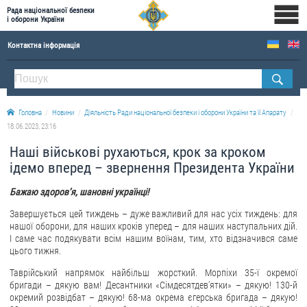
Рада національної безпеки
і оборони України
Контактна інформація
ПРО РНБОУ
Склад Ради національної безпеки і оборони України
Головна
Новини
Діяльність Ради національної безпеки і оборони України та її Апарату
Апарат Ради національної безпеки і оборони України
18.06.2023, 23:16
Правова основа діяльності Ради національної безпеки і оборони України
Наші військові рухаються, крок за кроком
Історична довідка про діяльність Ради національної безпеки і оборони України
ідемо вперед – звернення Президента України
ОФІЦІЙНІ ДОКУМЕНТИ
Бажаю здоровʼя, шановні українці!
Завершується цей тиждень – дуже важливий для нас усіх тиждень: для
ПРЕСЦЕНТР
нашої оборони, для наших кроків уперед – для наших наступальних дій.
І саме час подякувати всім нашим воїнам, тим, хто відзначився саме
Новини
цього тижня.
Drone Deals
Таврійський напрямок найбільш жорсткий. Морпіхи 35-ї окремої
Фотогалерея
бригади – дякую вам! Десантники «Сімдесятдевʼятки» – дякую! 130-й
окремий розвідбат – дякую! 68-ма окрема єгерська бригада – дякую!
Відеогалерея