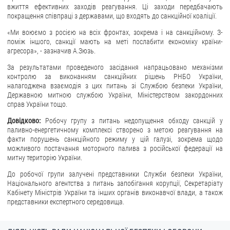
вжиття ефективних заходів реагування. Ці заходи передбачають
покращення співпраці з державами, що входять до санкційної коаліції.
ЗВЕРНЕННЯ ГРОМАДЯН
«Ми воюємо з росією на всіх фронтах, зокрема і на санкційному. З-
Звернення громадян
поміж іншого, санкції мають на меті послабити економіку країни-
агресора», - зазначив А.Зюзь.
Електронне звернення
За результатами проведеного засідання напрацьовано механізми
ДОСТУП ДО ПУБЛІЧНОЇ ІНФОРМАЦІЇ
контролю за виконанням санкційних рішень РНБО України,
налагоджена взаємодія з цих питань зі Службою безпеки України,
Державною митною службою України, Міністерством закордонних
Організація доступу до публічної інформації
справ України тощо.
Запит на отримання публічної інформації
Довідково:
Робочу групу з питань недопущення обходу санкцій у
Облік публічної інформації
паливно-енергетичному комплексі створено з метою реагування на
факти порушень санкційного режиму у цій галузі, зокрема щодо
Питання запобігання корупції
можливого постачання моторного палива з російської федерації на
Публічні закупівлі
митну територію України.
Внутрішній аудит
До робочої групи залучені представники Служби безпеки України,
Національного агентства з питань запобігання корупції, Секретаріату
ДЕРЖАВНИЙ РЕЄСТР САНКЦІЙ
Кабінету Міністрів України та інших органів виконавчої влади, а також
представники експертного середовища.