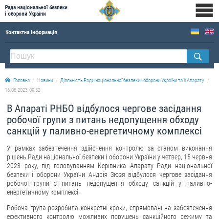
Рада національної безпеки
і оборони України
Контактна інформація
ПРО РНБОУ
Склад Ради національної безпеки і оборони України
Головна
Новини
Діяльність Ради національної безпеки і оборони України та її Апарату
Апарат Ради національної безпеки і оборони України
16.06.2023, 09:52
Правова основа діяльності Ради національної безпеки і оборони України
В Апараті РНБО відбулося чергове засідання
Історична довідка про діяльність Ради національної безпеки і оборони України
робочої групи з питань недопущення обходу
санкцій у паливно-енергетичному комплексі
ОФІЦІЙНІ ДОКУМЕНТИ
У рамках забезпечення здійснення контролю за станом виконання
ПРЕСЦЕНТР
рішень Ради національної безпеки і оборони України у четвер, 15 червня
2023 року, під головуванням Керівника Апарату Ради національної
Новини
безпеки і оборони України Андрія Зюзя відбулося чергове засідання
робочої групи з питань недопущення обходу санкцій у паливно-
Drone Deals
енергетичному комплексі.
Фотогалерея
Робоча група розробила конкретні кроки, спрямовані на забезпечення
ефективного контролю можливих порушень санкційного режиму та
Відеогалерея