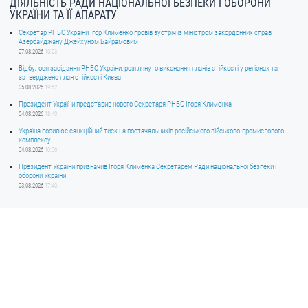
ДІЯЛЬНІСТЬ РАДИ НАЦІОНАЛЬНОЇ БЕЗПЕКИ І ОБОРОНИ
УКРАЇНИ ТА ЇЇ АПАРАТУ
Секретар РНБО України Ігор Клименко провів зустріч із міністром закордонних справ
Азербайджану Джейхуном Байрамовим
07.08.2026
10:03
Відбулося засідання РНБО України: розглянуто виконання планів стійкості у регіонах та
затверджено план стійкості Києва
05.08.2026
19:52
Президент України представив нового Секретаря РНБО Ігоря Клименка
04.08.2026
18:40
Україна посилює санкційний тиск на постачальників російського військово-промислового
комплексу
04.08.2026
10:06
Президент України призначив Ігоря Клименка Секретарем Ради національної безпеки і
оборони України
03.08.2026
17:40