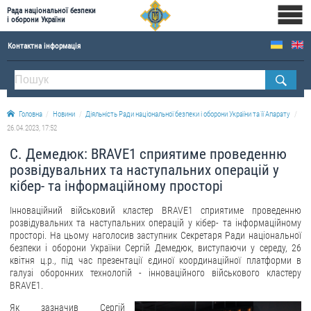
Рада національної безпеки
і оборони України
Контактна інформація
ПРО РНБОУ
Склад Ради національної безпеки і оборони України
Головна
Новини
Діяльність Ради національної безпеки і оборони України та її Апарату
Апарат Ради національної безпеки і оборони України
26.04.2023, 17:52
Правова основа діяльності Ради національної безпеки і оборони України
С. Демедюк: BRAVE1 сприятиме проведенню
Історична довідка про діяльність Ради національної безпеки і оборони України
розвідувальних та наступальних операцій у
кібер- та інформаційному просторі
ОФІЦІЙНІ ДОКУМЕНТИ
Інноваційний військовий кластер BRAVE1 сприятиме проведенню
ПРЕСЦЕНТР
розвідувальних та наступальних операцій у кібер- та інформаційному
просторі. На цьому наголосив заступник Секретаря Ради національної
Новини
безпеки і оборони України Сергій Демедюк, виступаючи у середу, 26
квітня ц.р., під час презентації єдиної координаційної платформи в
Drone Deals
галузі оборонних технологій - інноваційного військового кластеру
BRAVE1.
Фотогалерея
Як зазначив Сергій
Відеогалерея