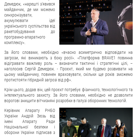
Демедюк, «нарешті з’явився
майданчик, де ми можемо
ЗВЕРНЕННЯ ГРОМАДЯН
синхронізувати,
акумулювати ідеї
Звернення громадян
українського суспільства від
ракетобудування до
Електронне звернення
програмно-апаратного
комплексу».
ДОСТУП ДО ПУБЛІЧНОЇ ІНФОРМАЦІЇ
За його словами, необхідно «вчасно асиметрично відповідати на
Організація доступу до публічної інформації
загрози, які виникають з боку росії». «Платформа BRAVE1 повинна
відігравати важливу роль – визначити тактичні і стратегічні цілі, –
Запит на отримання публічної інформації
наголосив Сергій Демедюк. - Проєкт, який ми будемо розвивати на
цьому майданчику, повинен враховувати, скільки ще років зможемо
Облік публічної інформації
протистояти гібридній загрозі від рф».
Питання запобігання корупції
Крім цього, додав він, цей проєкт потребує фізичного, технологічного та
Публічні закупівлі
інтелектуального захисту. За його словами, необхідно не дозволити
ворогові знищити вітчизняні розробки в галузі оборонних технологій.
Внутрішній аудит
Керівник Апарату РНБО
ДЕРЖАВНИЙ РЕЄСТР САНКЦІЙ
України Андрій Зюзь від
імені Апарату Ради
Національної безпеки і
оборони України підписав з